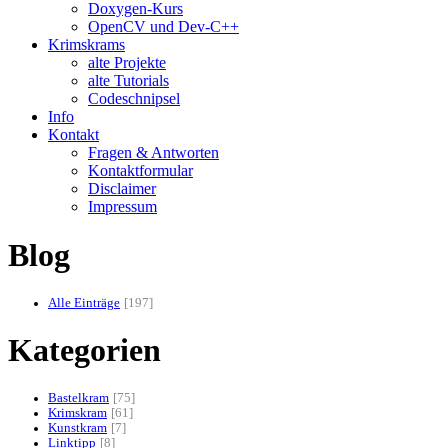
Doxygen-Kurs
OpenCV und Dev-C++
Krimskrams
alte Projekte
alte Tutorials
Codeschnipsel
Info
Kontakt
Fragen & Antworten
Kontaktformular
Disclaimer
Impressum
Blog
Alle Einträge
197
Kategorien
Bastelkram
75
Krimskram
61
Kunstkram
7
Linktipp
8