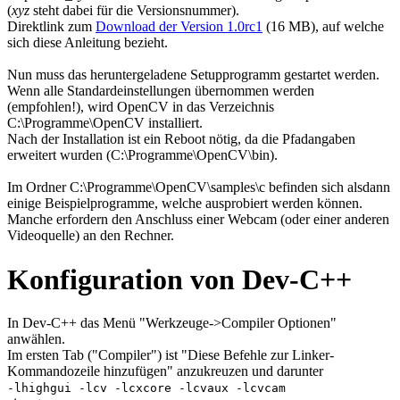
(
xyz
steht dabei für die Versionsnummer).
Direktlink zum
Download der Version 1.0rc1
(16 MB), auf welche
sich diese Anleitung bezieht.
Nun muss das heruntergeladene Setupprogramm gestartet werden.
Wenn alle Standardeinstellungen übernommen werden
(empfohlen!), wird OpenCV in das Verzeichnis
C:\Programme\OpenCV installiert.
Nach der Installation ist ein Reboot nötig, da die Pfadangaben
erweitert wurden (C:\Programme\OpenCV\bin).
Im Ordner C:\Programme\OpenCV\samples\c befinden sich alsdann
einige Beispielprogramme, welche ausprobiert werden können.
Manche erfordern den Anschluss einer Webcam (oder einer anderen
Videoquelle) an den Rechner.
Konfiguration von Dev-C++
In Dev-C++ das Menü "Werkzeuge->Compiler Optionen"
anwählen.
Im ersten Tab ("Compiler") ist "Diese Befehle zur Linker-
Kommandozeile hinzufügen" anzukreuzen und darunter
-lhighgui -lcv -lcxcore -lcvaux -lcvcam