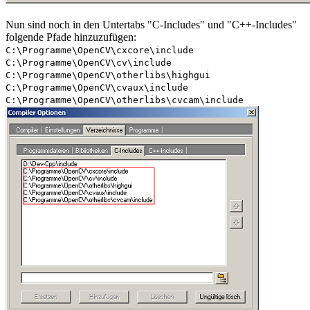
Nun sind noch in den Untertabs "C-Includes" und "C++-Includes"
folgende Pfade hinzuzufügen:
C:\Programme\OpenCV\cxcore\include
C:\Programme\OpenCV\cv\include
C:\Programme\OpenCV\otherlibs\highgui
C:\Programme\OpenCV\cvaux\include
C:\Programme\OpenCV\otherlibs\cvcam\include