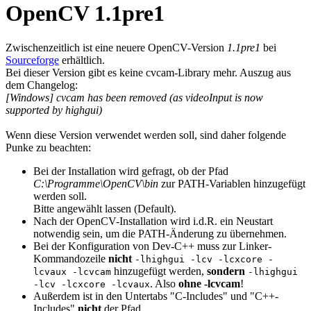
OpenCV 1.1pre1
Zwischenzeitlich ist eine neuere OpenCV-Version
1.1pre1
bei
Sourceforge
erhältlich.
Bei dieser Version gibt es keine cvcam-Library mehr. Auszug aus
dem Changelog:
[Windows] cvcam has been removed (as videoInput is now
supported by highgui)
Wenn diese Version verwendet werden soll, sind daher folgende
Punke zu beachten:
Bei der Installation wird gefragt, ob der Pfad
C:\Programme\OpenCV\bin
zur PATH-Variablen hinzugefügt
werden soll.
Bitte angewählt lassen (Default).
Nach der OpenCV-Installation wird i.d.R. ein Neustart
notwendig sein, um die PATH-Änderung zu übernehmen.
Bei der Konfiguration von Dev-C++ muss zur Linker-
Kommandozeile
nicht
-lhighgui -lcv -lcxcore -
hinzugefügt werden,
sondern
lcvaux -lcvcam
-lhighgui
. Also
ohne -lcvcam
!
-lcv -lcxcore -lcvaux
Außerdem ist in den Untertabs "C-Includes" und "C++-
Includes"
nicht
der Pfad