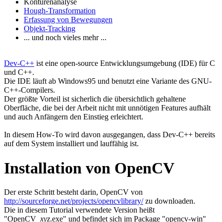
Konturenanalyse
Hough-Transformation
Erfassung von Bewegungen
Objekt-Tracking
... und noch vieles mehr ...
Dev-C++
ist eine open-source Entwicklungsumgebung (IDE) für C
und C++.
Die IDE läuft ab Windows95 und benutzt eine Variante des GNU-
C++-Compilers.
Der größte Vorteil ist sicherlich die übersichtlich gehaltene
Oberfläche, die bei der Arbeit nicht mit unnötigen Features aufhält
und auch Anfängern den Einstieg erleichtert.
In diesem How-To wird davon ausgegangen, dass Dev-C++ bereits
auf dem System installiert und lauffähig ist.
Installation von OpenCV
Der erste Schritt besteht darin, OpenCV von
http://sourceforge.net/projects/opencvlibrary/
zu downloaden.
Die in diesem Tutorial verwendete Version heißt
"OpenCV_
xyz
.exe" und befindet sich im Package "opencv-win"