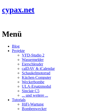
cypax.net
Menü
Blog
Projekte
VFD-Studio 2
Wassermelder
Eierschleuder
calDAV & iCalendar
Schaukelmotorrad
Küchen-Computer
Weckerbombe
ULA-Ersatzmodul
Sinclair C5
... und weitere ...
Tutorials
HiFi-Wartung
Bombenwecker