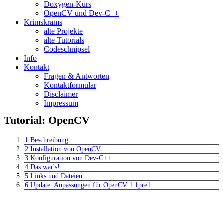
Doxygen-Kurs
OpenCV und Dev-C++
Krimskrams
alte Projekte
alte Tutorials
Codeschnipsel
Info
Kontakt
Fragen & Antworten
Kontaktformular
Disclaimer
Impressum
Tutorial: OpenCV
1
Beschreibung
2
Installation von OpenCV
3
Konfiguration von Dev-C++
4
Das war's!
5
Links und Dateien
6
Update: Anpassungen für OpenCV 1.1pre1