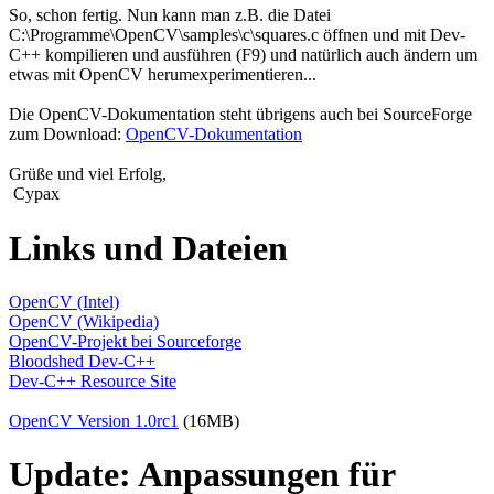
So, schon fertig. Nun kann man z.B. die Datei
C:\Programme\OpenCV\samples\c\squares.c öffnen und mit Dev-
C++ kompilieren und ausführen (F9) und natürlich auch ändern um
etwas mit OpenCV herumexperimentieren...
Die OpenCV-Dokumentation steht übrigens auch bei SourceForge
zum Download:
OpenCV-Dokumentation
Grüße und viel Erfolg,
Cypax
Links und Dateien
OpenCV (Intel)
OpenCV (Wikipedia)
OpenCV-Projekt bei Sourceforge
Bloodshed Dev-C++
Dev-C++ Resource Site
OpenCV Version 1.0rc1
(16MB)
Update: Anpassungen für