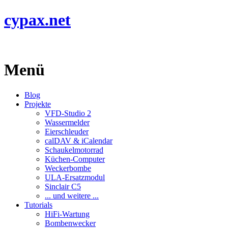
cypax.net
Menü
Blog
Projekte
VFD-Studio 2
Wassermelder
Eierschleuder
calDAV & iCalendar
Schaukelmotorrad
Küchen-Computer
Weckerbombe
ULA-Ersatzmodul
Sinclair C5
... und weitere ...
Tutorials
HiFi-Wartung
Bombenwecker