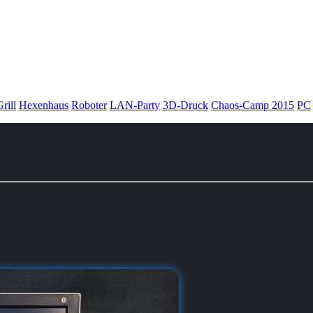
rill
Hexenhaus
Roboter
LAN-Party
3D-Druck
Chaos-Camp 2015
PC