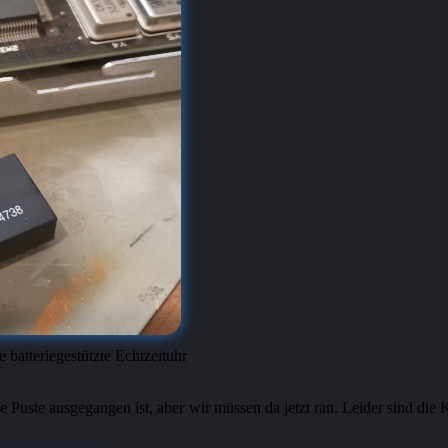
 batteriegestützte Echtzeituhr
ie Puste ausgegangen ist, aber wir müssen da jetzt ran. Leider sind die