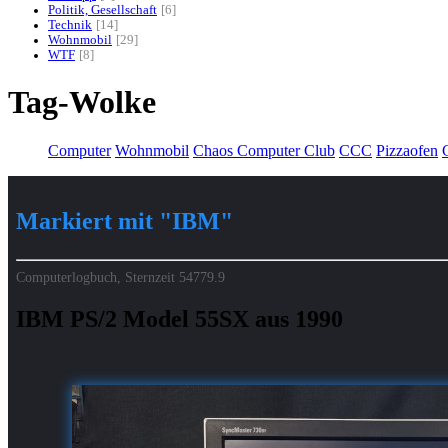
Politik, Gesellschaft
6
Technik
14
Wohnmobil
29
WTF
8
Tag-Wolke
Computer
Wohnmobil
Chaos Computer Club
CCC
Pizzaofen
G
Markiert mit "IBM"
Computerlogbuch, Sternzeit
54779.9
IBM PS/2 Model 55SX aus 1990