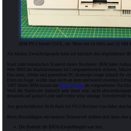
IBM PS/2 Model 55SX, ein 386er mit 16 MHz und 32 MB Fe
Als kleines Zwischenprojekt habe ich kürzlich den abgebildeten I
Kurz zum historischen Kontext dieses Rechners: IBM hatte Anfa
90er IBM die Marktdominanz im Computerbereich sicherte, Microso
Das neue, offene und patentfreie PC-Konzept sorgte schnell für e
Dorn im Auge, wollte man doch an dem unerwartet enormen Erfolg
1987 führte IBM darum das
PS/2-System
als vorgesehenes Nachfol
Weil die Hardware dadurch sehr teuer war, nicht abwärtskompa
desaströs auf ganzer Linie und verlor seine einstige Vorreiterrolle k
Aus geschichtlicher Sicht finde ich PS/2-Rechner von daher durcha
Die Batterie für BIOS-Einstellungen war leer,