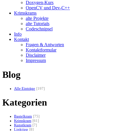
Doxygen-Kurs
OpenCV und Dev-C++
Krimskrams
alte Projekte
alte Tutorials
Codeschnipsel
Info
Kontakt
Fragen & Antworten
Kontaktformular
Disclaimer
Impressum
Blog
Alle Einträge
197
Kategorien
Bastelkram
75
Krimskram
61
Kunstkram
7
Linktipp
8