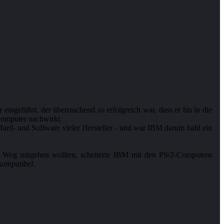
ngeführt, der überraschend so erfolgreich war, dass er bis in die
Computer nachwirkt.
ard- und Software vieler Hersteller - und war IBM darum bald ein
n Weg mitgehen wollten, scheiterte IBM mit den PS/2-Computern
ompatibel
.