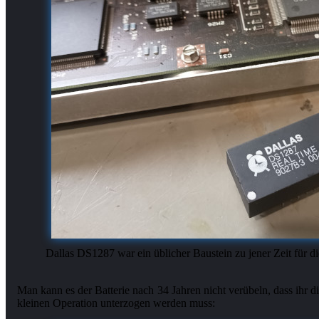
Dallas DS1287 war ein üblicher Baustein zu jener Zeit für die
Man kann es der Batterie nach 34 Jahren nicht verübeln, dass ihr d