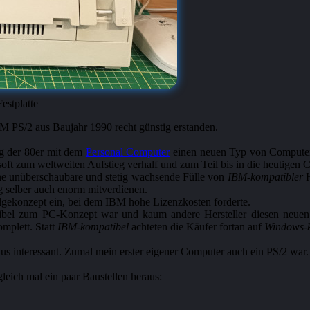
stplatte
BM PS/2 aus Baujahr 1990 recht günstig erstanden.
ng der 80er mit dem
Personal Computer
einen neuen Typ von Computer ei
ft zum weltweiten Aufstieg verhalf und zum Teil bis in die heutigen 
ine unüberschaubare und stetig wachsende Fülle von
IBM-kompatibler
H
 selber auch enorm mitverdienen.
gekonzept ein, bei dem IBM hohe Lizenzkosten forderte.
tibel zum PC-Konzept war und kaum andere Hersteller diesen neue
omplett. Statt
IBM-kompatibel
achteten die Käufer fortan auf
Windows-k
us interessant. Zumal mein erster eigener Computer auch ein PS/2 war.