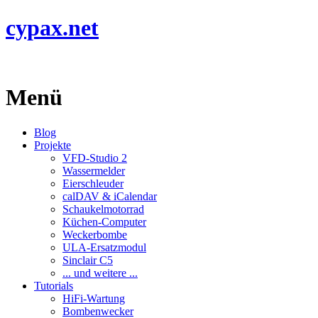
cypax.net
Menü
Blog
Projekte
VFD-Studio 2
Wassermelder
Eierschleuder
calDAV & iCalendar
Schaukelmotorrad
Küchen-Computer
Weckerbombe
ULA-Ersatzmodul
Sinclair C5
... und weitere ...
Tutorials
HiFi-Wartung
Bombenwecker