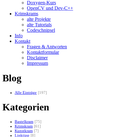
Doxygen-Kurs
OpenCV und Dev-C++
Krimskrams
alte Projekte
alte Tutorials
Codeschnipsel
Info
Kontakt
Fragen & Antworten
Kontaktformular
Disclaimer
Impressum
Blog
Alle Einträge
197
Kategorien
Bastelkram
75
Krimskram
61
Kunstkram
7
Linktipp
8