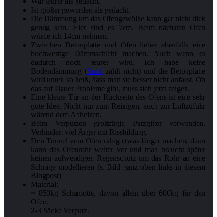
War teurer als gedacht.
Ist größer geworden als gedacht.
Die Dämmung um das Ofengewölbe kann gar nicht dick
genug sein. Hier sind es 7cm. Beim nächsten Ofen
würde ich 14cm nehmen.
Zwischen Betonplatte und Ofen lieber ebenfalls eine
hochwertige Dämmschicht machen. Auch wenn es
dadurch noch teurer wird. Ich habe keine
Bodendämmung (
Sand
zählt nicht) und die Betonplatte
wird unten so heiß, dass man sie besser nicht anfasst. Ob
das auf Dauer Probleme gibt, muss sich jetzt zeigen.
Eine kleine Tür an der Rückseite des Ofens ist eine sehr
gute Idee. Nicht nur zum Reinigen, auch zur Luftzufuhr
wärend dem Anheizen.
Beim Verputzen großzügig Putzgitter verwenden.
Verhindert viel Ärger mit Rissbildung.
Den Tunnel vom Ofen ruhig etwas länger machen, dann
kann das Ofenrohr weiter vor und man braucht später
keinen aufwendigen Regenschutz um das Rohr an eine
Schräge modellieren (s. Bild ganz oben links in diesem
Blogpost).
Material:
~ 850kg Schamotte, davon allein über 600kg für den
Ofen.
2-3 Säcke Verputz.