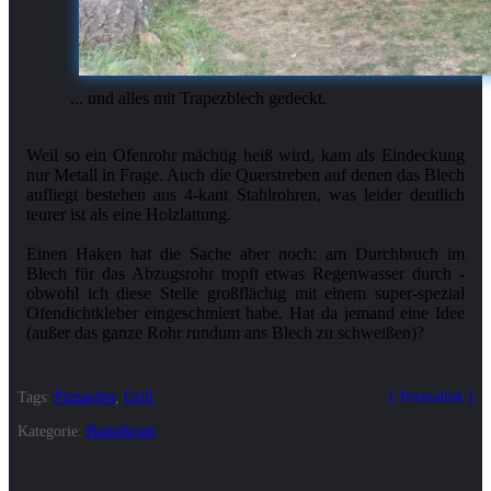
... und alles mit Trapezblech gedeckt.
Weil so ein Ofenrohr mächtig heiß wird, kam als Eindeckung
nur Metall in Frage. Auch die Querstreben auf denen das Blech
aufliegt bestehen aus 4-kant Stahlrohren, was leider deutlich
teurer ist als eine Holzlattung.
Einen Haken hat die Sache aber noch: am Durchbruch im
Blech für das Abzugsrohr tropft etwas Regenwasser durch -
obwohl ich diese Stelle großflächig mit einem super-spezial
Ofendichtkleber eingeschmiert habe. Hat da jemand eine Idee
Tags:
Pizzaofen
,
Grill
Permalink
Kategorie:
Bastelkram