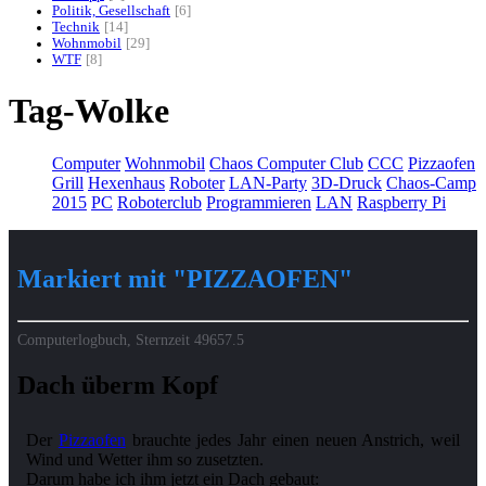
Politik, Gesellschaft
6
Technik
14
Wohnmobil
29
WTF
8
Tag-Wolke
Computer
Wohnmobil
Chaos Computer Club
CCC
Pizzaofen
Grill
Hexenhaus
Roboter
LAN-Party
3D-Druck
Chaos-Camp
2015
PC
Roboterclub
Programmieren
LAN
Raspberry Pi
Markiert mit "PIZZAOFEN"
Computerlogbuch, Sternzeit
49657.5
Dach überm Kopf
Der
Pizzaofen
brauchte jedes Jahr einen neuen Anstrich, weil
Wind und Wetter ihm so zusetzten.