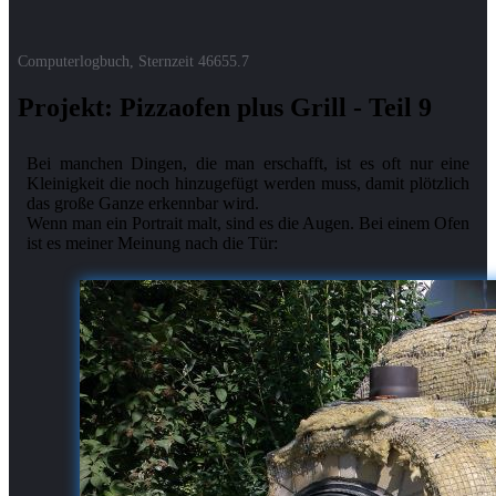
Computerlogbuch, Sternzeit
46655.7
Projekt: Pizzaofen plus Grill - Teil 9
Bei manchen Dingen, die man erschafft, ist es oft nur eine
Kleinigkeit die noch hinzugefügt werden muss, damit plötzlich
das große Ganze erkennbar wird.
Wenn man ein Portrait malt, sind es die Augen. Bei einem Ofen