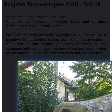
Projekt: Pizzaofen plus Grill - Teil 10
Wir nähern uns so langsam dem Ende.
Zumindest das Gesaue mit Mörtel, Beton und sonstiger
Matsche ist jetzt größtenteils vorbei.
Das Tolle an einem größerem Bauprojekt ist ja, dass sich meist
irgendwo Möglichkeiten finden, alten Kram loszuwerden. -
Zum Beispiel eine Wanne voll Ytong-Bruchstücken, die
zusammen mit dem übriggebliebenen Mörtel jetzt einen schön