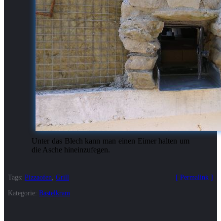
Unter das Blech kann man einen Eimer halten um
die Asche hineinzufegen.
Tags:
Pizzaofen
,
Grill
Permalink
Kategorie:
Bastelkram