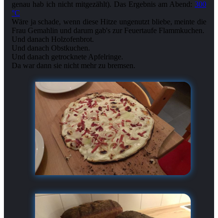
genau hab ich nicht mitgezählt). Das Ergebnis am Abend:
300
°C
Wäre ja schade, wenn diese Hitze ungenutzt bliebe, meinte die
Frau Gemahlin und darum gab's zur Feuertaufe Flammkuchen.
Und danach Holzofenbrot.
Und danach Obstkuchen.
Und danach getrocknete Apfelringe.