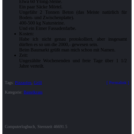
Etwa 60 Ytong-Steine.
Ein paar Säcke Mörtel.
Ungefähr 2 Tonnen Beton (das Meiste natürlich für
Boden- und Zwischenplatte).
400-500 kg Natursteine.
Und ein Eimer Fassadenfarbe.
Kosten:
Habe ich nicht genau protokolliert, aber insgesamt
dürften es so um die 2000,- gewesen sein.
Beim Baumarkt grüßt man mich schon mit Namen.
Zeit:
Ungezählte Wochenenden und freie Tage über 1 1/2
Jahre verteilt.
Tags:
Pizzaofen
,
Grill
Permalink
Kategorie:
Bastelkram
Computerlogbuch, Sternzeit
46691.5