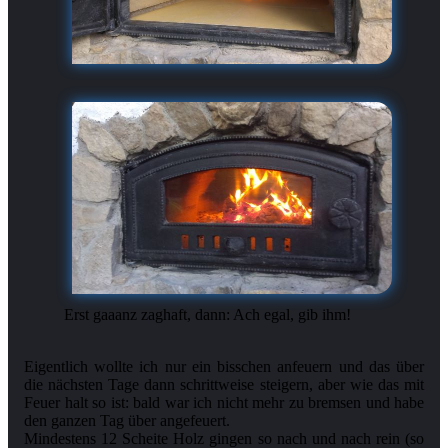
Erst gaaanz zaghaft, dann: Ach egal, gib ihm!
Eigentlich wollte ich nur ein bisschen anfeuern und das über
die nächsten Tage dann schrittweise steigern, aber wie das mit
Feuer halt so ist: bald war ich nicht mehr zu bremsen und habe
den ganzen Tag über angefeuert.
Mindestens 12 Scheite Holz gingen so nach und nach rein (so