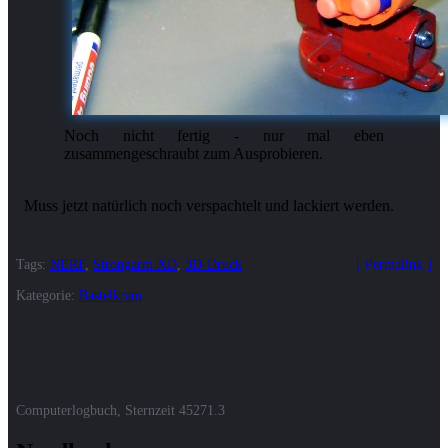
Noch nicht fertig - nur mal eben
zusammengeschraubt zum Ausprobieren.
Tags:
NERF
,
Strongarm XD
,
3D-Druck
Permalink
Kategorie:
Bastelkram
Computerlogbuch, Sternzeit
45271.3