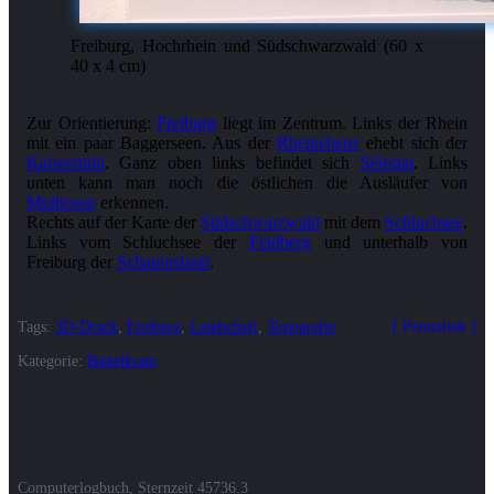
Freiburg, Hochrhein und Südschwarzwald (60 x
40 x 4 cm)
Zur Orientierung:
Freiburg
liegt im Zentrum. Links der Rhein
mit ein paar Baggerseen. Aus der
Rheinebene
ehebt sich der
Kaiserstuhl
. Ganz oben links befindet sich
Sélestat
. Links
unten kann man noch die östlichen die Ausläufer von
Mulhouse
erkennen.
Rechts auf der Karte der
Südschwarzwald
mit dem
Schluchsee
.
Links vom Schluchsee der
Feldberg
und unterhalb von
Freiburg der
Schauinsland
.
Tags:
3D-Druck
,
Freiburg
,
Landschaft
,
Topografie
Permalink
Kategorie:
Bastelkram
Computerlogbuch, Sternzeit
45736.3