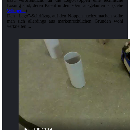
dazu veröffentlicht, da die Lego-Noppen eine technische
Lösung sind, deren Patent in den 70ern ausgelaufen ist (siehe
Wikipedia
).
Den "Lego"-Schriftzug auf den Noppen nachzumachen sollte
man sich allerdings aus markenrechtlichen Gründen wohl
verkneifen ...