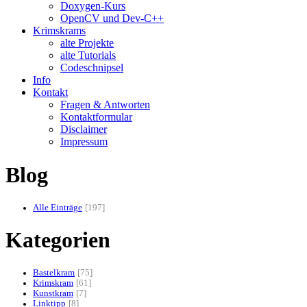
Doxygen-Kurs
OpenCV und Dev-C++
Krimskrams
alte Projekte
alte Tutorials
Codeschnipsel
Info
Kontakt
Fragen & Antworten
Kontaktformular
Disclaimer
Impressum
Blog
Alle Einträge
197
Kategorien
Bastelkram
75
Krimskram
61
Kunstkram
7
Linktipp
8