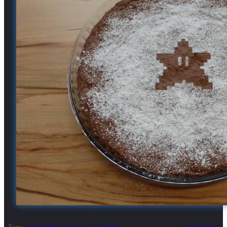
Tags:
Super Mario
,
Kuchen
,
3D-Druck
Permalink