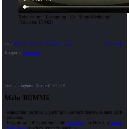
Roboter im Testtraining für Sumo-Wettkampf
(Video ca. 15 MB)
Tags:
Roboter
,
Arduino
,
3D-Druck
,
Lego
Permalink
Kategorie:
Bastelkram
Computerlogbuch, Sternzeit
45440.8
Mehr BUMMS
Manchmal macht es ja auch Spaß, einfach mal etwas nach nach
zubauen.
Es gibt zum Beispiel eine tolle
Anleitung
im Netz um
diesen
Ballermann
noch extremer zu machen.