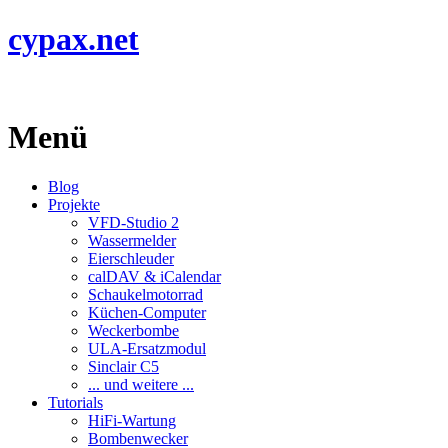
cypax.net
Menü
Blog
Projekte
VFD-Studio 2
Wassermelder
Eierschleuder
calDAV & iCalendar
Schaukelmotorrad
Küchen-Computer
Weckerbombe
ULA-Ersatzmodul
Sinclair C5
... und weitere ...
Tutorials
HiFi-Wartung
Bombenwecker