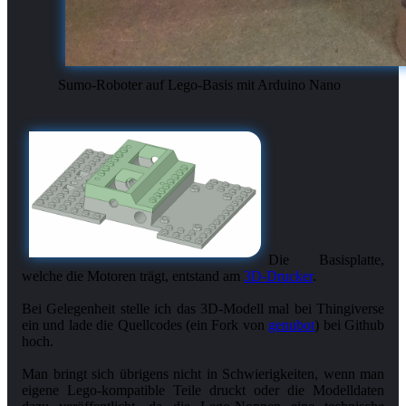
Sumo-Roboter auf Lego-Basis mit Arduino Nano
Die Basisplatte,
welche die Motoren trägt, entstand am
3D-Drucker
.
Bei Gelegenheit stelle ich das 3D-Modell mal bei Thingiverse
ein und lade die Quellcodes (ein Fork von
genubot
) bei Github
hoch.
Man bringt sich übrigens nicht in Schwierigkeiten, wenn man
eigene Lego-kompatible Teile druckt oder die Modelldaten