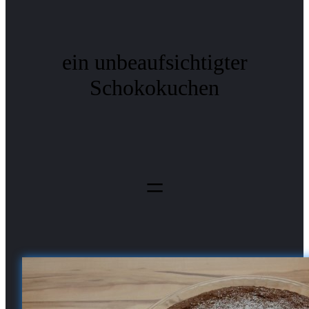
ein unbeaufsichtigter
Schokokuchen
=