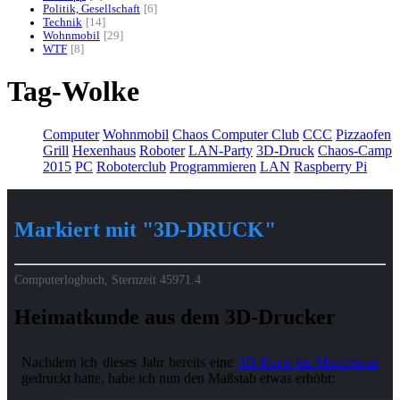
Politik, Gesellschaft
6
Technik
14
Wohnmobil
29
WTF
8
Tag-Wolke
Computer
Wohnmobil
Chaos Computer Club
CCC
Pizzaofen
Grill
Hexenhaus
Roboter
LAN-Party
3D-Druck
Chaos-Camp
2015
PC
Roboterclub
Programmieren
LAN
Raspberry Pi
Markiert mit "3D-DRUCK"
Computerlogbuch, Sternzeit
45971.4
Heimatkunde aus dem 3D-Drucker
Nachdem ich dieses Jahr bereits eine
3D-Karte im Miniformat