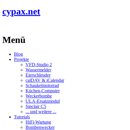
cypax.net
Menü
Blog
Projekte
VFD-Studio 2
Wassermelder
Eierschleuder
calDAV & iCalendar
Schaukelmotorrad
Küchen-Computer
Weckerbombe
ULA-Ersatzmodul
Sinclair C5
... und weitere ...
Tutorials
HiFi-Wartung
Bombenwecker