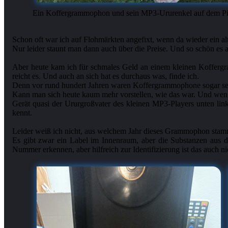
Ein Koffergrammophon und sein MP3-Ururenkel auf dem Pi
Schon oft war ich auf Flohmärkten angefixt, wenn da wieder ein 
Nur leider staunt man dann auch über die Preise. Und so schön es au
Aber heute kam ich für schmales Geld an einem kleinen Koffergra
reicht es. Und auch an sich hat es durchaus was, finde ich.
Denn vor rund hundert Jahren waren Koffergrammophone sogar sehr
Kann man sich heute kaum mehr vorstellen, wie das war. Und wenn
Gerät quasi der Ururgroßvater des kleinen MP3-Players unten link
kennt.
Leider weiß ich nicht, aus welchem Jahr dieses Grammophon stammt
Es gibt zwar ein Label im Innenraum, aber die Substanzen aus de