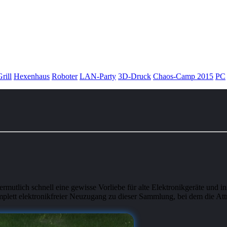
rill
Hexenhaus
Roboter
LAN-Party
3D-Druck
Chaos-Camp 2015
PC
utlich schnell eine gewisse Vorliebe für alte Elektronikgeräte und i
tt elektronikfreier Neuzugang zu dieser Sammlung, bei dem die At­tri