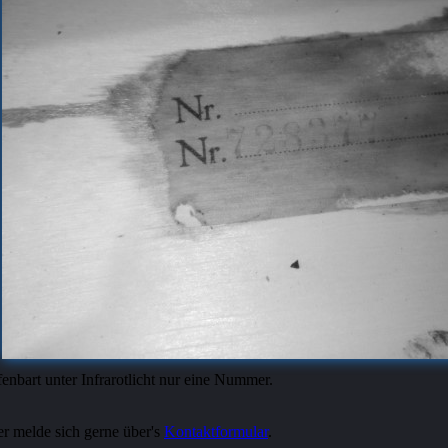
enbart unter Infrarotlicht nur eine Nummer.
er melde sich gerne über's
Kontaktformular
.