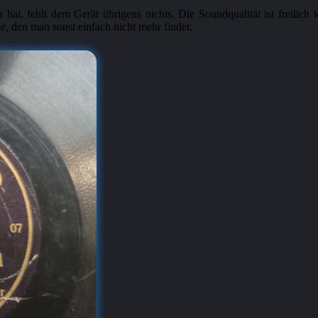
hat, fehlt dem Gerät übrigens nichts. Die Soundqualität ist freilich 