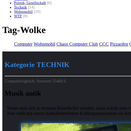
Politik, Gesellschaft
6
Technik
14
Wohnmobil
29
WTF
8
Tag-Wolke
Computer
Wohnmobil
Chaos Computer Club
CCC
Pizzaofen
G
Kategorie TECHNIK
Computerlogbuch, Sternzeit
55468.6
Musik antik
Wenn man sich in meinem Bastelkeller umsähe, dann würde man verm
Nun stößt mit einem kurbelbetriebenen Koffergrammophon ein komple