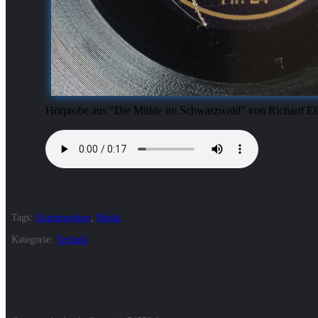
Hörprobe aus "Die Mühle im Schwarzwald" von Richard E
Tags:
Grammophon
,
Musik
Kategorie:
Technik