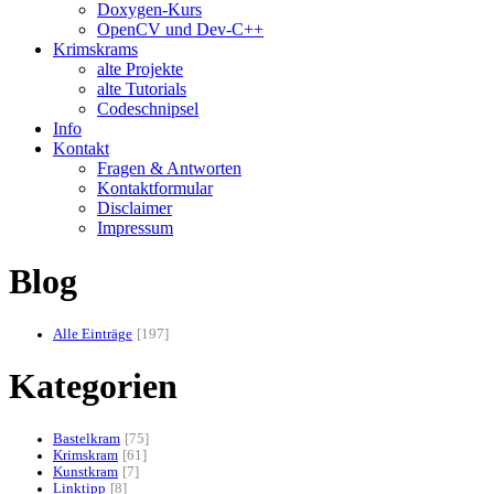
Doxygen-Kurs
OpenCV und Dev-C++
Krimskrams
alte Projekte
alte Tutorials
Codeschnipsel
Info
Kontakt
Fragen & Antworten
Kontaktformular
Disclaimer
Impressum
Blog
Alle Einträge
197
Kategorien
Bastelkram
75
Krimskram
61
Kunstkram
7
Linktipp
8