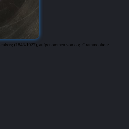
ilenberg (1848-1927), aufgenommen von o.g. Grammophon: