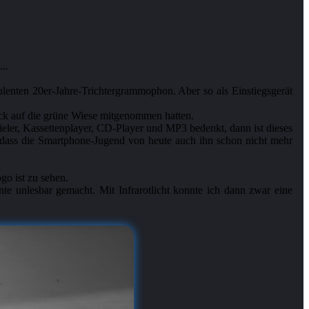
..
lenten 20er-Jahre-Trichtergrammophon. Aber so als Einstiegsgerät
ick auf die grüne Wiese mitgenommen hatten.
ler, Kassettenplayer, CD-Player und MP3 bedenkt, dann ist dieses
t, dass die Smartphone-Jugend von heute auch ihn schon nicht mehr
go ist zu sehen.
te unlesbar gemacht. Mit Infrarotlicht konnte ich dann zwar eine