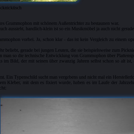
cknicktisch
altes Grammophon mit schönem Außentrichter zu bestaunen war.
ch aussieht, handlich-klein ist so ein Musikmöbel ja auch nicht gerade.
mmophon vorbei. Ja, schon klar - das ist kein Vergleich zu einem opu
 beliebt, gerade bei jungen Leuten, die sie beispielsweise zum Pickn
 man so die technische Entwicklung von Grammophon über Plattenspie
s im Bild, der mit seinen über zwanzig Jahren selbst schon so alt is
. Ein Typenschild sucht man vergebens und nicht mal ein Herstellerlo
m Kleber, mit dem es fixiert wurde, haben es im Laufe der Jahrzehn