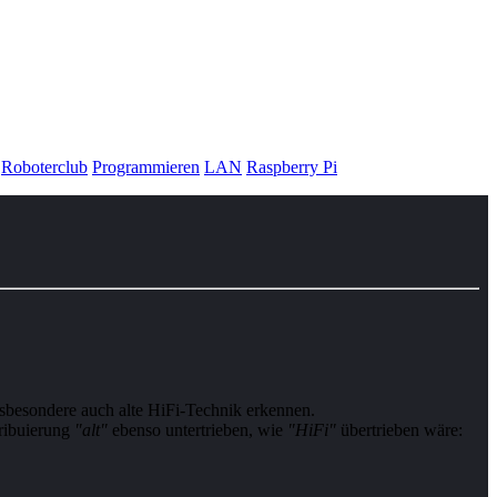
Roboterclub
Programmieren
LAN
Raspberry Pi
nsbesondere auch alte HiFi-Technik erkennen.
­bu­ie­rung
"alt"
ebenso untertrieben, wie
"HiFi"