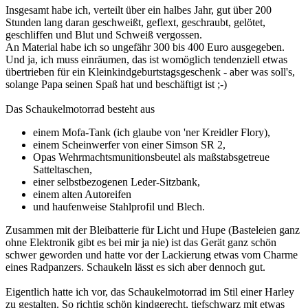
Insgesamt habe ich, verteilt über ein halbes Jahr, gut über 200
Stunden lang daran geschweißt, geflext, geschraubt, gelötet,
geschliffen und Blut und Schweiß vergossen.
An Material habe ich so ungefähr 300 bis 400 Euro ausgegeben.
Und ja, ich muss einräumen, das ist womöglich tendenziell etwas
übertrieben für ein Kleinkindgeburtstagsgeschenk - aber was soll's,
solange Papa seinen Spaß hat und beschäftigt ist ;-)
Das Schaukelmotorrad besteht aus
einem Mofa-Tank (ich glaube von 'ner Kreidler Flory),
einem Scheinwerfer von einer Simson SR 2,
Opas Wehrmachtsmunitionsbeutel als maßstabsgetreue
Satteltaschen,
einer selbstbezogenen Leder-Sitzbank,
einem alten Autoreifen
und haufenweise Stahlprofil und Blech.
Zusammen mit der Bleibatterie für Licht und Hupe (Basteleien ganz
ohne Elektronik gibt es bei mir ja nie) ist das Gerät ganz schön
schwer geworden und hatte vor der Lackierung etwas vom Charme
eines Radpanzers. Schaukeln lässt es sich aber dennoch gut.
Eigentlich hatte ich vor, das Schaukelmotorrad im Stil einer Harley
zu gestalten. So richtig schön kindgerecht, tiefschwarz mit etwas