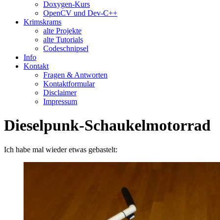
Doxygen-Kurs
OpenCV und Dev-C++
Krimskrams
alte Projekte
alte Tutorials
Codeschnipsel
Info
Kontakt
Fragen & Antworten
Kontaktformular
Disclaimer
Impressum
Dieselpunk-Schaukelmotorrad
Ich habe mal wieder etwas gebastelt: