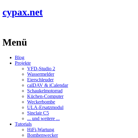
cypax.net
Menü
Blog
Projekte
VFD-Studio 2
Wassermelder
Eierschleuder
calDAV & iCalendar
Schaukelmotorrad
Küchen-Computer
Weckerbombe
ULA-Ersatzmodul
Sinclair C5
... und weitere ...
Tutorials
HiFi-Wartung
Bombenwecker