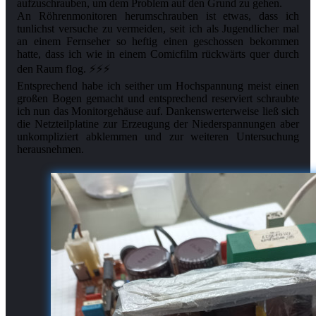
aufzuschrauben, um dem Problem auf den Grund zu gehen.
An Röhrenmonitoren herumschrauben ist etwas, dass ich
tunlichst versuche zu vermeiden, seit ich als Jugendlicher mal
an einem Fernseher so heftig einen geschossen bekommen
hatte, dass ich wie in einem Comicfilm rückwärts quer durch
den Raum flog. ⚡⚡⚡
Entsprechend habe ich seither um Hochspannung meist einen
großen Bogen gemacht und entsprechend reserviert schraubte
ich nun das Monitorgehäuse auf. Dankenswerterweise ließ sich
die Netzteilplatine zur Erzeugung der Niederspannungen aber
unkompliziert abklemmen und zur weiteren Untersuchung