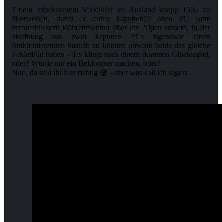
Einem unbekanntem Verkäufer im Ausland knapp 150,- zu
überweisen, damit er einen kaputten(!) alten PC samt
zerbrechlichem Röhrenmonitor über die Alpen schickt, in der
Hoffnung aus zwei kaputten PCs irgendwie einen
funktionierenden basteln zu können obwohl beide das gleiche
Fehlerbild haben - das klingt nach einem dummen Glücksspiel,
oder? Würde nur ein Bekloppter machen, oder?