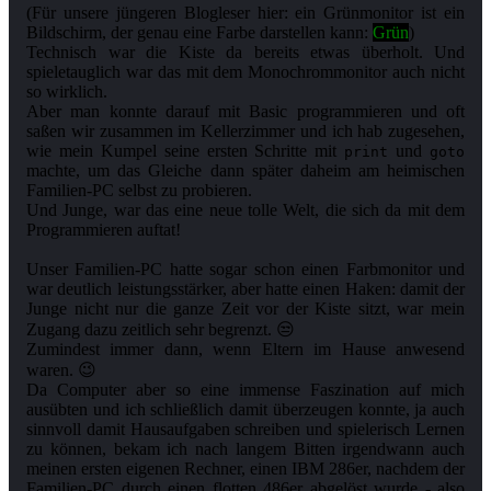
(Für unsere jüngeren Blogleser hier: ein Grünmonitor ist ein
Bildschirm, der genau eine Farbe darstellen kann:
Grün
)
Technisch war die Kiste da bereits etwas überholt. Und
spieletauglich war das mit dem Monochrommonitor auch nicht
so wirklich.
Aber man konnte darauf mit Basic programmieren und oft
saßen wir zusammen im Kellerzimmer und ich hab zugesehen,
wie mein Kumpel seine ersten Schritte mit
und
print
goto
machte, um das Gleiche dann später daheim am heimischen
Familien-PC selbst zu probieren.
Und Junge, war das eine neue tolle Welt, die sich da mit dem
Programmieren auftat!
Unser Familien-PC hatte sogar schon einen Farbmonitor und
war deutlich leistungsstärker, aber hatte einen Haken: damit der
Junge nicht nur die ganze Zeit vor der Kiste sitzt, war mein
Zugang dazu zeitlich sehr begrenzt. 😒
Zumindest immer dann, wenn Eltern im Hause anwesend
waren. 😉
Da Computer aber so eine immense Faszination auf mich
ausübten und ich schließlich damit überzeugen konnte, ja auch
sinnvoll damit Hausaufgaben schreiben und spielerisch Lernen
zu können, bekam ich nach langem Bitten irgendwann auch
meinen ersten eigenen Rechner, einen IBM 286er, nachdem der
Familien-PC durch einen flotten 486er abgelöst wurde - also