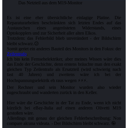
Das Netzteil aus dem M19-Monitor
Es ist eine eher übersichtliche einlagige Platine. Die
Reparaturarbeiten beschränkten sich letzten Endes auf das
Austauschen eines angerösteten Widerstands, eines
Optokopplers und zur Sicherheit aller alten Elkos.
Trotzdem: das Fehlerbild blieb unverändert - der Bildschirm
bleibt schwarz.😕
Somit geriet ein anderes Bauteil des Monitors in den Fokus: der
Zeilentrafo
.
Ich bin kein Fernsehelektriker, aber meines Wissen wäre dies
das Ende der Geschichte, denn erstens bräuchte man den exakt
gleichen Typ Zeilentrafo als Ersatzteil (wird schwierig nach
fast 40 Jahren) und zweitens wäre ich bei der
Hochspannungselektrik eh raus wegen ⚡⚡⚡.
Der Rechner und sein Monitor wurden also wieder
zugeschraubt und wanderten zurück in den Keller.
Hier wäre die Geschichte in der Tat zu Ende, wenn ich nicht
kürzlich bei eBay-Italia auf einen anderen Olivetti M19
gestoßen wäre.
Allerdings mit genau der gleichen Fehlerbeschreibung: Non
compare alcuna videata. - Der Bildschirm bleibt schwarz. 🤪