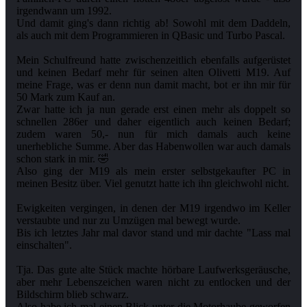
irgendwann um 1992.
Und damit ging's dann richtig ab! Sowohl mit dem Daddeln,
als auch mit dem Programmieren in QBasic und Turbo Pascal.
Mein Schulfreund hatte zwischenzeitlich ebenfalls aufgerüstet
und keinen Bedarf mehr für seinen alten Olivetti M19. Auf
meine Frage, was er denn nun damit macht, bot er ihn mir für
50 Mark zum Kauf an.
Zwar hatte ich ja nun gerade erst einen mehr als doppelt so
schnellen 286er und daher eigentlich auch keinen Bedarf;
zudem waren 50,- nun für mich damals auch keine
unerhebliche Summe. Aber das Habenwollen war auch damals
schon stark in mir. 🤣
Also ging der M19 als mein erster selbstgekaufter PC in
meinen Besitz über. Viel genutzt hatte ich ihn gleichwohl nicht.
Ewigkeiten vergingen, in denen der M19 irgendwo im Keller
verstaubte und nur zu Umzügen mal bewegt wurde.
Bis ich letztes Jahr mal davor stand und mir dachte "Lass mal
einschalten".
Tja. Das gute alte Stück machte hörbare Laufwerksgeräusche,
aber mehr Lebenszeichen waren nicht zu entlocken und der
Bildschirm blieb schwarz.
Also habe ich mal einen Blick unter die Motorhaube geworfen