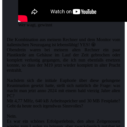
Wer wagt, gewinnt
Die Kombination aus meinem Rechner und dem Monitor vom
italienischen Neuzugang ist lebensfähig! YES! 🤩
Obendrein waren bei meinem alten Rechner ein paar
Plastikteile am Gehäuse im Lauf der Zeit gebrochen oder
komplett verlustig gegangen, die ich nun ebenfalls ersetzen
konnte, so dass der M19 jetzt wieder komplett in alter Pracht
erstrahlt.
Nachdem sich die initiale Euphorie über diese gelungene
Reanimation gesetzt hatte, stellt sich natürlich die Frage: was
macht man jetzt anno 2024 mit einem bald vierzig Jahre alten
PC?
Mit 4,77 MHz, 640 kB Arbeitsspeicher und 30 MB Festplatte?
Geht da heute noch irgendwas Sinnvolles?
Nein.
Es war ein schönes Erfolgserlebnis, den alten Zeitgenossen
wieder zum Laufen zu bringen, aber zweckdienlich nutzbar ist