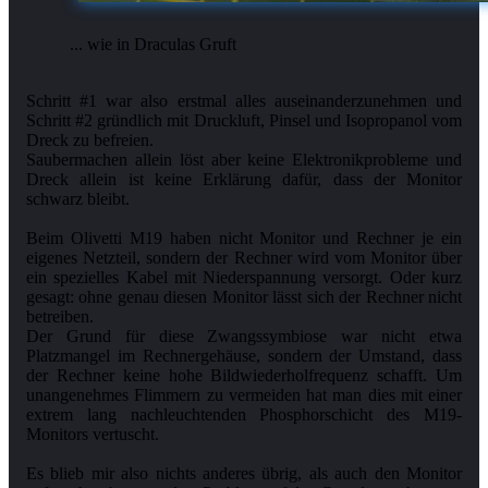
... wie in Draculas Gruft
Schritt #1 war also erstmal alles auseinanderzunehmen und
Schritt #2 gründlich mit Druckluft, Pinsel und Isopropanol vom
Dreck zu befreien.
Saubermachen allein löst aber keine Elektronikprobleme und
Dreck allein ist keine Erklärung dafür, dass der Monitor
schwarz bleibt.
Beim Olivetti M19 haben nicht Monitor und Rechner je ein
eigenes Netzteil, sondern der Rechner wird vom Monitor über
ein spezielles Kabel mit Niederspannung versorgt. Oder kurz
gesagt: ohne genau diesen Monitor lässt sich der Rechner nicht
betreiben.
Der Grund für diese Zwangssymbiose war nicht etwa
Platzmangel im Rechnergehäuse, sondern der Umstand, dass
der Rechner keine hohe Bildwiederholfrequenz schafft. Um
unangenehmes Flimmern zu vermeiden hat man dies mit einer
extrem lang nachleuchtenden Phosphorschicht des M19-
Monitors vertuscht.
Es blieb mir also nichts anderes übrig, als auch den Monitor