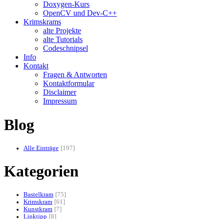
Doxygen-Kurs
OpenCV und Dev-C++
Krimskrams
alte Projekte
alte Tutorials
Codeschnipsel
Info
Kontakt
Fragen & Antworten
Kontaktformular
Disclaimer
Impressum
Blog
Alle Einträge
197
Kategorien
Bastelkram
75
Krimskram
61
Kunstkram
7
Linktipp
8