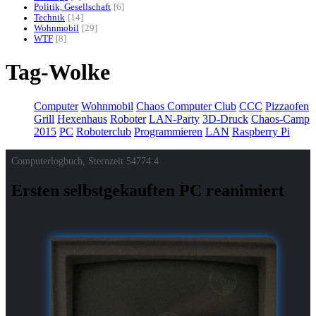
Politik, Gesellschaft
6
Technik
14
Wohnmobil
29
WTF
8
Tag-Wolke
Computer
Wohnmobil
Chaos Computer Club
CCC
Pizzaofen
Grill
Hexenhaus
Roboter
LAN-Party
3D-Druck
Chaos-Camp
2015
PC
Roboterclub
Programmieren
LAN
Raspberry Pi
Computerlogbuch, Sternzeit
54774.4
Ersten selbstgekauften PC reanimiert