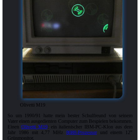
Olivetti M19
So um 1990/91 hatte mein bester Schulfreund von seinem
Vater einen ausgedienten Computer zum Bespielen bekommen.
Einen
Olivetti M19
: ein italienischer IBM-PC-Klon aus dem
Jahr 1986 mit 4,77 MHz
8088-Prozessor
und einem 12"
Grünmonitor.