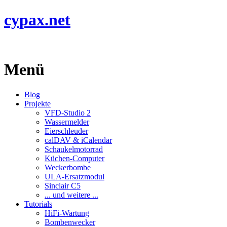
cypax.net
Menü
Blog
Projekte
VFD-Studio 2
Wassermelder
Eierschleuder
calDAV & iCalendar
Schaukelmotorrad
Küchen-Computer
Weckerbombe
ULA-Ersatzmodul
Sinclair C5
... und weitere ...
Tutorials
HiFi-Wartung
Bombenwecker