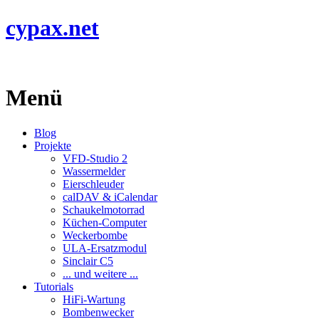
cypax.net
Menü
Blog
Projekte
VFD-Studio 2
Wassermelder
Eierschleuder
calDAV & iCalendar
Schaukelmotorrad
Küchen-Computer
Weckerbombe
ULA-Ersatzmodul
Sinclair C5
... und weitere ...
Tutorials
HiFi-Wartung
Bombenwecker