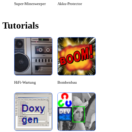
Super-Minesweeper
Akku-Protector
Tutorials
HiFi-Wartung
Bombenbau