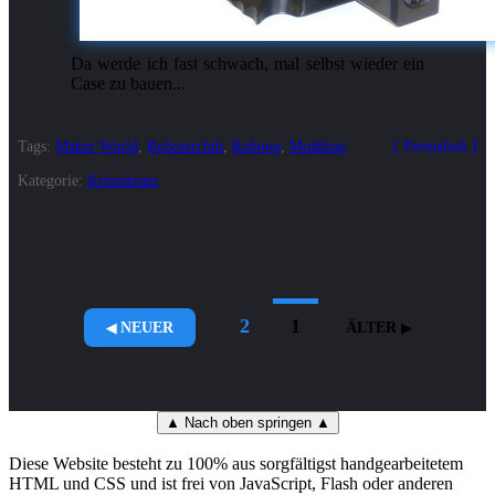
Da werde ich fast schwach, mal selbst wieder ein
Case zu bauen...
Tags:
Maker World
,
Roboterclub
,
Roboter
,
Modding
Permalink
Kategorie:
Krimskram
2
1
NEUER
ÄLTER
▲ Nach oben springen ▲
Diese Website besteht zu 100% aus sorgfältigst handgearbeitetem
HTML und CSS und ist frei von JavaScript, Flash oder anderen