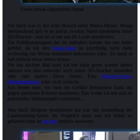
Unser (etwas chaotischer) Stand
Für mich war es der erste Besuch einer Maker-Messe. Wenig
überraschend gab es an jedem zweiten Stand mindestens einen
3D-Drucker - und sei es nur um die Leute anzulocken.
Ein Publikumsmagnet der da mithalten könnte hat uns leider
gefehlt, da ich den
Super-Yano
so kurzfristig nicht mehr
rechtzeitig zur Messe reanimiert bekommen habe. So stand er
halt einfach etwas leblos herum.
Für das nächste Mal (und ich bin dann gerne wieder dabei)
müssen wir also entweder auch einen 3D-Drucker hinstellen
oder eine andere Show bieten. Eine
Roboter-Sumo-
Wettkampfarena
wäre nicht schlecht.
Am besten eine, wo man ein Gefährt fernsteuern kann um
gegen autonome Roboter anzutreten. Das werde ich mir mal als
potentielles Winterprojekt vormerken...
Was mich übrigens beeindruckt hat war die Ausstellung der
Casemodding-Szene. Im Vergleich dazu was ich früher so
gebastelt hatte ist
das hier