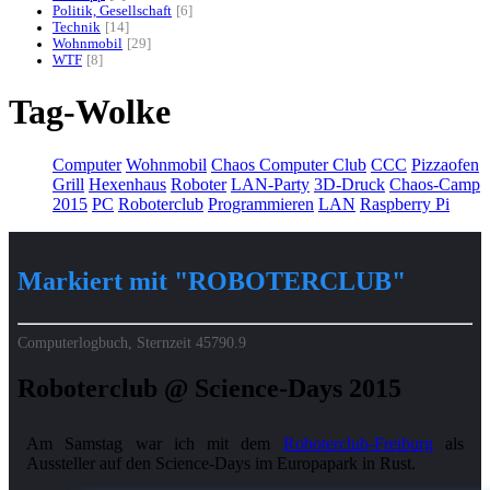
Politik, Gesellschaft
6
Technik
14
Wohnmobil
29
WTF
8
Tag-Wolke
Computer
Wohnmobil
Chaos Computer Club
CCC
Pizzaofen
Grill
Hexenhaus
Roboter
LAN-Party
3D-Druck
Chaos-Camp
2015
PC
Roboterclub
Programmieren
LAN
Raspberry Pi
Markiert mit "ROBOTERCLUB"
Computerlogbuch, Sternzeit
45790.9
Roboterclub @ Science-Days 2015
Am Samstag war ich mit dem
Roboterclub-Freiburg
als