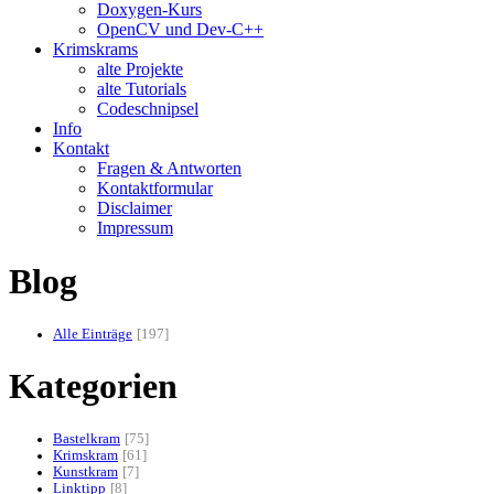
Doxygen-Kurs
OpenCV und Dev-C++
Krimskrams
alte Projekte
alte Tutorials
Codeschnipsel
Info
Kontakt
Fragen & Antworten
Kontaktformular
Disclaimer
Impressum
Blog
Alle Einträge
197
Kategorien
Bastelkram
75
Krimskram
61
Kunstkram
7
Linktipp
8