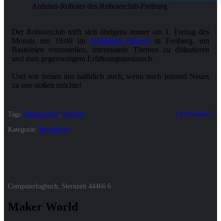
Arduino-Roboter des Roboterclub-Freiburg
Der Roboterclub trifft sich übrigens immer am 1. Freitag des
Monats um 19:00 im
Goldenen Sternen
in Freiburg, um
Basteleien vorzustellen, interessante Themen zu diskutieren
und zum gegenseitigem Erfahrungsaustausch.
Und wir freuen uns natürlich auch, wenn noch jemand Neues
Tags:
Roboterclub
,
Roboter
Permalink
Kategorie:
Bastelkram
Computerlogbuch, Sternzeit
44466.6
Maker World