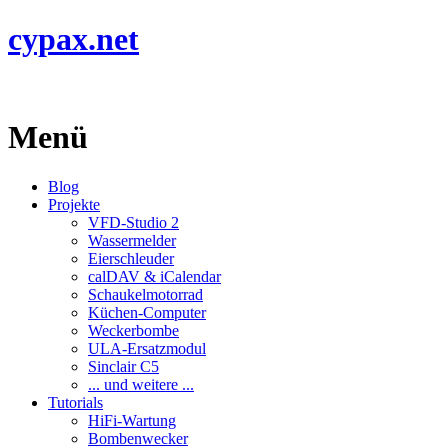
cypax.net
Menü
Blog
Projekte
VFD-Studio 2
Wassermelder
Eierschleuder
calDAV & iCalendar
Schaukelmotorrad
Küchen-Computer
Weckerbombe
ULA-Ersatzmodul
Sinclair C5
... und weitere ...
Tutorials
HiFi-Wartung
Bombenwecker