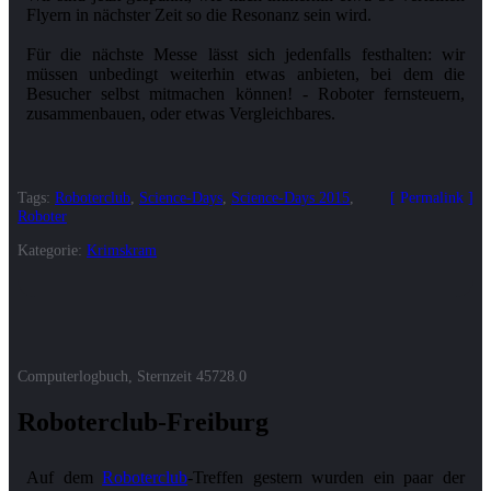
Flyern in nächster Zeit so die Resonanz sein wird.
Für die nächste Messe lässt sich jedenfalls festhalten: wir
müssen unbedingt weiterhin etwas anbieten, bei dem die
Besucher selbst mitmachen können! - Roboter fernsteuern,
zusammenbauen, oder etwas Vergleichbares.
Tags:
Roboterclub
,
Science-Days
,
Science-Days 2015
,
Permalink
Roboter
Kategorie:
Krimskram
Computerlogbuch, Sternzeit
45728.0
Roboterclub-Freiburg
Auf dem
Roboterclub
-Treffen gestern wurden ein paar der