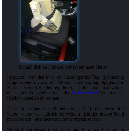
Schnall dich an Kumpel, wir fahren nach Hause
Insgesamt, war das zwar ein anstrengender Tag (gleichzeitig
Dinge erklären, vorführen, Akkus nachladen, kaputtgegangene
Roboter schnell wieder reparieren, ...) aber auch mal wieder
eine super Gelegenheit nach der
Maker World
Leuten unser
Hobby vorstellen zu können.
Da auch Größen wie Fischertechnik, VDI oder Festo dort
waren, waren wir natürlich bei Weitem nicht der einzige Stand
mit Robotern - aber sicherlich der Sympathischste! ;-)
Wir sind jetzt gespannt, wie nach immerhin etwa 50 verteilten