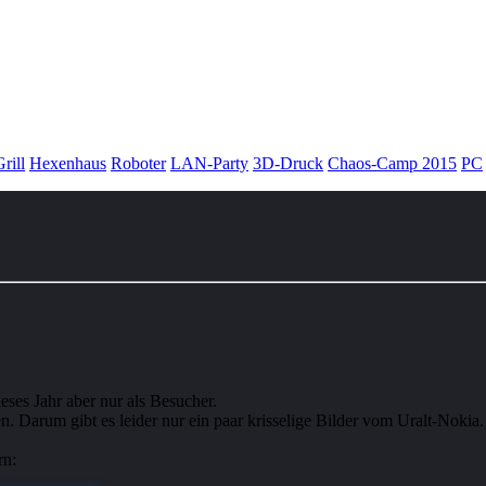
rill
Hexenhaus
Roboter
LAN-Party
3D-Druck
Chaos-Camp 2015
PC
eses Jahr aber nur als Besucher.
 Darum gibt es leider nur ein paar krisselige Bilder vom Uralt-Nokia.