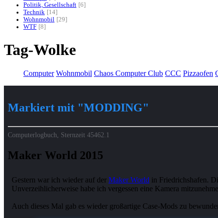
Politik, Gesellschaft
6
Technik
14
Wohnmobil
29
WTF
8
Tag-Wolke
Computer
Wohnmobil
Chaos Computer Club
CCC
Pizzaofen
G
Markiert mit "MODDING"
Computerlogbuch, Sternzeit
45462.1
Maker World 2015
Gestern war ich wieder auf der
Maker World
in Friedrichshafen. Di
Unverzeihlicherweise habe ich vergessen eine Kamera mitzunehmen.