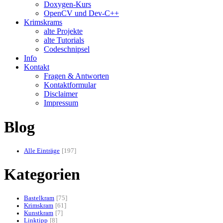
Doxygen-Kurs
OpenCV und Dev-C++
Krimskrams
alte Projekte
alte Tutorials
Codeschnipsel
Info
Kontakt
Fragen & Antworten
Kontaktformular
Disclaimer
Impressum
Blog
Alle Einträge
197
Kategorien
Bastelkram
75
Krimskram
61
Kunstkram
7
Linktipp
8