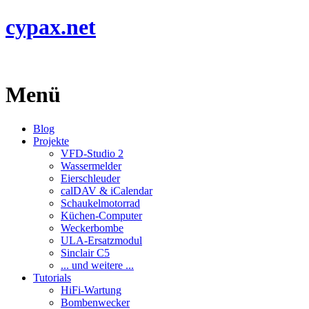
cypax.net
Menü
Blog
Projekte
VFD-Studio 2
Wassermelder
Eierschleuder
calDAV & iCalendar
Schaukelmotorrad
Küchen-Computer
Weckerbombe
ULA-Ersatzmodul
Sinclair C5
... und weitere ...
Tutorials
HiFi-Wartung
Bombenwecker