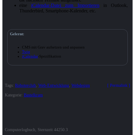
eine
iCalendar-Datei zum Importieren
in Outlook,
Thunderbird, Smartphone-Kalender, etc.
CMS mit Grav aufsetzen und anpassen
Twig
iCalendar
-Spezifikation
Tags:
Roboterclub
,
Web-Entwicklung
,
Webdesign
Permalink
Kategorie:
Bastelkram
Computerlogbuch, Sternzeit
44250.3