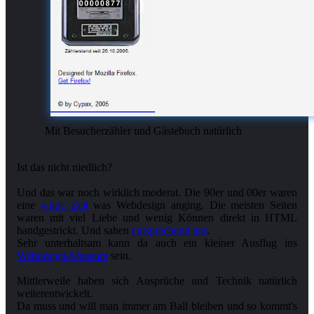
Mit Besucherzähler und Gästebuch natürlich
Ist das nicht niedlich?
Und das war noch wirklich moderat. Die 90er und 00er waren
eine
wilde Zeit
was Webdesign anging. Die meisten Seiten
waren mit viel Liebe und wenig Können direkt in HTML
handgestrickt. Und sahen
entsprechend aus
.
Sehr unterhaltsam kann da auch ein kleiner Ausflug ins
Webdesign-Museum
sein.
Mittlerweile haben sich Ansprüche und Technik natürlich
weiterentwickelt.
Da muss und will man immer am Ball bleiben und so kommt's