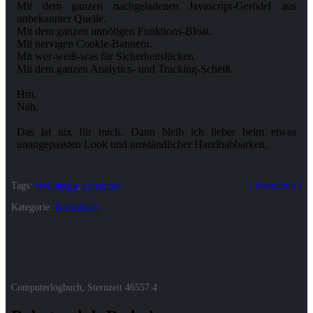
Mit dem ganzen nachgeladenen Javascript-Gerödel aus
unbekannter Quelle.
Mit dem ganzen unnötigen Funktions-Bloat.
Mit nervigen Cookie-Bannern.
Mit wer-weiß-was für Sicherheitslücken.
Mit dem ganzen Analytics- und Tracking-Scheiß.
Hm.
Näh.
Das ist nix für mich. Dann bleib ich lieber beim etwas
Tags:
Webdesign
,
cypax.net
Permalink
Kategorie:
Krimskram
Computerlogbuch, Sternzeit
46557.4