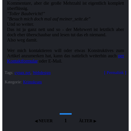
Kommentare, aber die große Mehrzahl ist eigentlich komplett
"Toller Baubericht!"
"Besuch mich doch mal auf meiner_seite.de"
Und so weiter.
Das ist ja ganz nett und so - der Mehrwert ist letztlich aber
doch eher überschaubar und lesen tut das eh niemand.
Also weg damit.
Wer mich kontaktieren will oder etwas Konstruktives zum
Artikel anzumerken hat, kann das natürlich weiterhin auch
per
Kontaktformular
Tags:
cypax.net
,
Webdesign
Permalink
Kategorie:
Krimskram
1
NEUER
ÄLTER