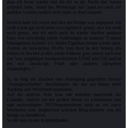
dass ich heute wieder mal bis tief in die Nacht hier herum
gebastelt habe, damit das Webdesign auf cypax.net auch auf
mobilen Geräten endlich nicht mehr so doof aussieht.
Neulich hatte ich schon mal hier am Design was angepasst. Ich
weiß schon gar nicht mehr was eigentlich genau, aber ich weiß
noch genau, wie ich mich auch da wieder darüber geärgert
habe, wie aufwändig solche Änderungen an meinem "Content
Management System" á la Marke Eigenbau immer wieder sind.
Anders als inzwischen 99.9% vom Rest in den Weiten des
Netzes ist das hier ja alles (siehe Fußnote ganz unten) nach wie
vor "
aus sorgfältigst handgearbeitetem HTML und CSS und ist
frei von JavaScript, Flash oder anderen allergenen
Zusatzstoffen.
"
Ja, da mag ein bisschen eine Abneigung gegenüber diverse
"Errungenschaften" durchklingen, die uns mit immer mehr
Tracking und Werbemüll beglücken.
Auf der anderen Seite kam mir trotzdem manchmal der
Gedanke, einfach mit der großen Masse zu schwimmen und
statt aufwendigem DIY-Programmieren auch so ein fancy
Wordpress oder dergleichen schicken Blog-Systeme von der
Stange zu installieren.
So ein easy-to-use Komplettpaket.