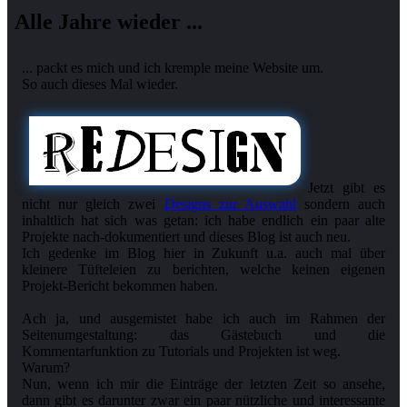
Alle Jahre wieder ...
... packt es mich und ich kremple meine Website um.
So auch dieses Mal wieder.
Jetzt gibt es
nicht nur gleich zwei
Designs zur Auswahl
sondern auch
inhaltlich hat sich was getan: ich habe endlich ein paar alte
Projekte nach-dokumentiert und dieses Blog ist auch neu.
Ich gedenke im Blog hier in Zukunft u.a. auch mal über
kleinere Tüfteleien zu berichten, welche keinen eigenen
Projekt-Bericht bekommen haben.
Ach ja, und ausgemistet habe ich auch im Rahmen der
Seitenumgestaltung: das Gästebuch und die
Kommentarfunktion zu Tutorials und Projekten ist weg.
Warum?
Nun, wenn ich mir die Einträge der letzten Zeit so ansehe,
dann gibt es darunter zwar ein paar nützliche und interessante