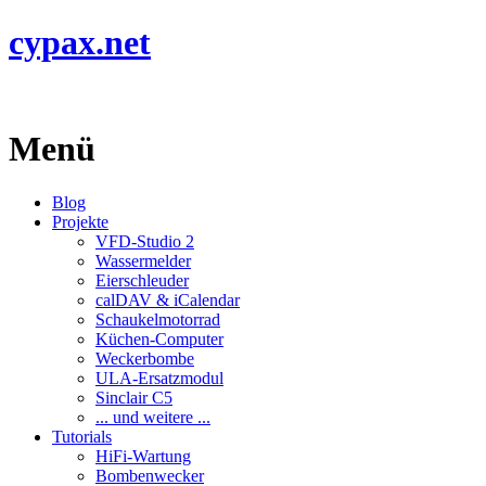
cypax.net
Menü
Blog
Projekte
VFD-Studio 2
Wassermelder
Eierschleuder
calDAV & iCalendar
Schaukelmotorrad
Küchen-Computer
Weckerbombe
ULA-Ersatzmodul
Sinclair C5
... und weitere ...
Tutorials
HiFi-Wartung
Bombenwecker