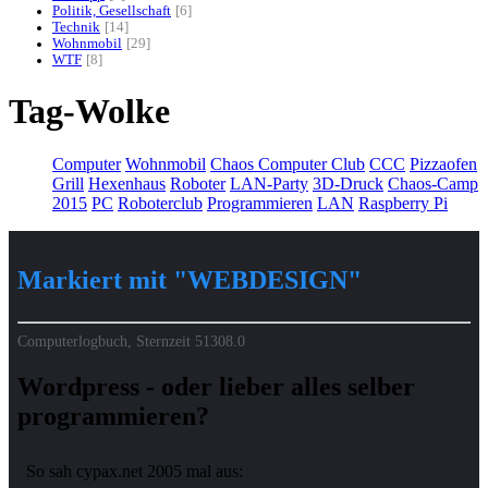
Politik, Gesellschaft
6
Technik
14
Wohnmobil
29
WTF
8
Tag-Wolke
Computer
Wohnmobil
Chaos Computer Club
CCC
Pizzaofen
Grill
Hexenhaus
Roboter
LAN-Party
3D-Druck
Chaos-Camp
2015
PC
Roboterclub
Programmieren
LAN
Raspberry Pi
Markiert mit "WEBDESIGN"
Computerlogbuch, Sternzeit
51308.0
Wordpress - oder lieber alles selber
programmieren?