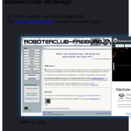
Roboterclub-Redesign
\o/ YAY! - wieder was Tolles ausgetüftelt:
Die
Roboterclub-Website
erstrahlt in neuem Glanz!
vorher vs. jetzt