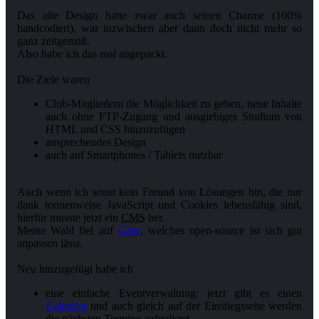
Das alte Design hatte zwar auch seinen Charme (100%
handcodiert), war inzwischen aber dann doch nicht mehr so
ganz zeitgemäß.
Also habe ich das mal angepackt.
Die Ziele waren
Club-Mitgliedern die Möglichkeit zu geben, neue Inhalte
auch ohne FTP-Zugang und ausgiebiges Studium von
HTML und CSS hinzuzufügen
ansprechendes Design
auch auf Smartphones / Tablets nutzbar
Auch wenn ich sonst kein Freund von Lösungen bin, die nur
dank tonnenweise JavaScript und Cookies lebensfähig sind,
hierfür musste jetzt ein
CMS
her.
Meine Wahl fiel auf
Grav
, welches open-source ist sich gut
anpassen lässt.
Neu hinzugefügt habe ich
eine einfache Eventverwaltung: jetzt gibt es einen
Kalender
und auch gleich auf der Einstiegsseite werden
die nächsten Termine aufgelistet.