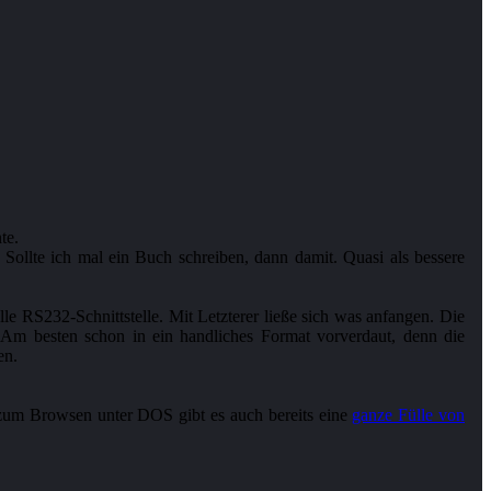
te.
. Sollte ich mal ein Buch schreiben, dann damit. Quasi als bessere
lle RS232-Schnittstelle. Mit Letzterer ließe sich was anfangen. Die
Am besten schon in ein handliches Format vorverdaut, denn die
en.
um Browsen unter DOS gibt es auch bereits eine
ganze Fülle von