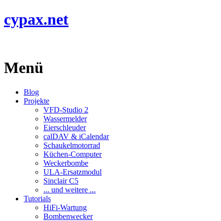
cypax.net
Menü
Blog
Projekte
VFD-Studio 2
Wassermelder
Eierschleuder
calDAV & iCalendar
Schaukelmotorrad
Küchen-Computer
Weckerbombe
ULA-Ersatzmodul
Sinclair C5
... und weitere ...
Tutorials
HiFi-Wartung
Bombenwecker