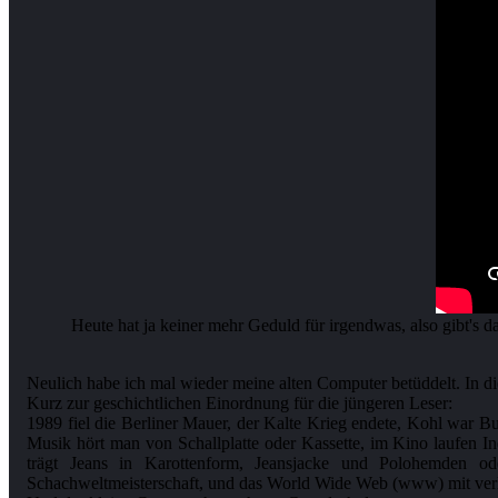
Heute hat ja keiner mehr Geduld für irgendwas, also gibt's 
Neulich habe ich mal wieder meine alten Computer betüddelt. In d
Kurz zur geschichtlichen Einordnung für die jüngeren Leser:
1989 fiel die Berliner Mauer, der Kalte Krieg endete, Kohl war 
Musik hört man von Schallplatte oder Kassette, im Kino laufen In
trägt Jeans in Karottenform, Jeansjacke und Polohemden o
Schachweltmeisterschaft, und das World Wide Web (www) mit verlin