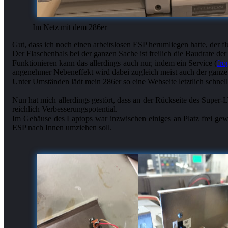
Im Netz mit dem 286er
Gut, dass ich noch einen arbeitslosen ESP herumliegen hatte, der
Der Flaschenhals bei der ganzen Sache ist freilich die Baudrate der
Funktionieren kann das allerdings auch nur, indem ein Service (
fro
angenehmer Nebeneffekt wird dabei zugleich meist auch der ganz
Nun hat mich allerdings gestört, dass an der Rückseite des Super
reichlich Verbesserungspotential.
Im Gehäuse des Laptops war inzwischen einiges an Platz frei gewo
ESP nach Innen umziehen soll.