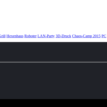
rill
Hexenhaus
Roboter
LAN-Party
3D-Druck
Chaos-Camp 2015
PC