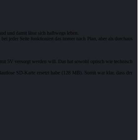
Baud und damit lässt sich halbwegs leben.
bei jeder Seite funktioniert das immer nach Plan, aber als durchaus
mit 5V versorgt werden will. Das hat sowohl optisch wie technisch
lautlose SD-Karte ersetzt habe (128 MB). Somit war klar, dass der