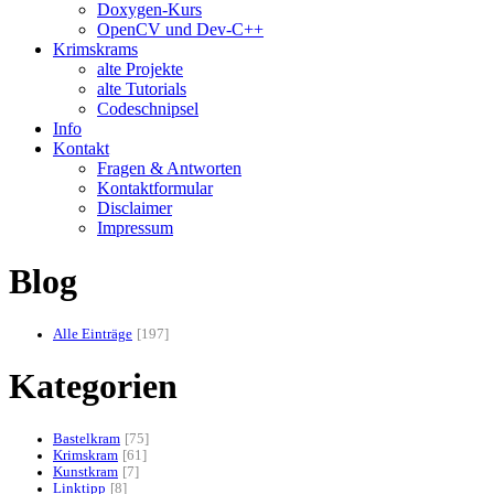
Doxygen-Kurs
OpenCV und Dev-C++
Krimskrams
alte Projekte
alte Tutorials
Codeschnipsel
Info
Kontakt
Fragen & Antworten
Kontaktformular
Disclaimer
Impressum
Blog
Alle Einträge
197
Kategorien
Bastelkram
75
Krimskram
61
Kunstkram
7
Linktipp
8