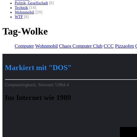
Politik, Gesellschaft
6
Technik
14
Wohnmobil
29
WTF
8
Tag-Wolke
Computer
Wohnmobil
Chaos Computer Club
CCC
Pizzaofen
G
Markiert mit "DOS"
Computerlogbuch, Sternzeit
53964.4
Ins Internet wie 1989