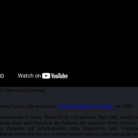
das Video gleich vorweg.
iesem Fundus gibt es auch ein
Hyundai Super-LT3-Laptop
von 1989.
Bundeskanzler in Bonn, Taylor Swift wird geboren, Dali stirbt, Hand
diana Jones und Zurück in die Zukunft, die Simpsons feiern Prämiere 
der Blousons mit Schulterpolster, dazu Dauerwelle oder Vokuhi
kten Webseiten wie wir es heute kennen wird als Anwendung für das Int