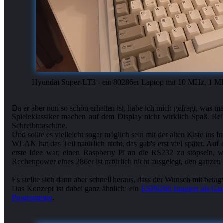
Hyundai Super-LT3 - ein 80286er Laptop mit 10 MHz, 1
Da er aber nun so schön erhalten ist, habe ich mich gefragt, was 
Spieleklassiker machen auf dem Display nicht wirklich Spaß. Reine
Schreibmaschine.
Und sollte es vielleicht sogar möglich sein mit der alten Kiste ins I
WLAN hat das Teil natürlich nicht, das gab's erst viel später. Auf
erste Idee war, einen Raspberry Pi an die RS232 zu stöpseln,
Rechenpower eines 286er ist natürlich nicht ausgelegt, den ganzen
Es stellte sich dann aber schnell heraus, dass der Wunsch mit betagt
Das Konzept ist dabei ganz ähnlich: ein
ESP8266 fungiert als Ga
Programmen
.