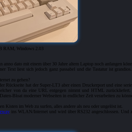
 MB RAM, Windows 2.03
man anno dato mit einem über 30 Jahre altem Laptop noch anfangen könn
r Text liest sich jedoch ganz passabel und die Tastatur ist grandios
nternet zu gehen?
 der Rückseite hat der Super-LT3 aber einen Druckerport und eine serie
 welcher von da eine URL entgegen nimmt und HTML zurückliefert. 
 Daten-Bloat moderner Webseiten in endlicher Zeit verarbeiten zu könn
en Kisten im Web zu surfen, alles andere als neu oder ungelöst ist.
teway
ins WLAN/Internet und wird über RS232 angeschlossen. Und z