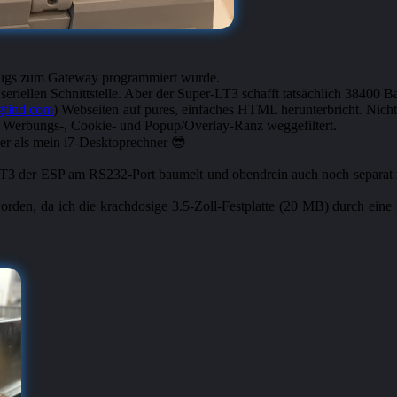
 flugs zum Gateway programmiert wurde.
 seriellen Schnittstelle. Aber der Super-LT3 schafft tatsächlich 38400 
gfind.com
) Webseiten auf pures, einfaches HTML herunterbricht. Nicht 
e Werbungs-, Cookie- und Popup/Overlay-Ranz weggefiltert.
-LT3 der ESP am RS232-Port baumelt und obendrein auch noch separat 
rden, da ich die krachdosige 3.5-Zoll-Festplatte (20 MB) durch eine 