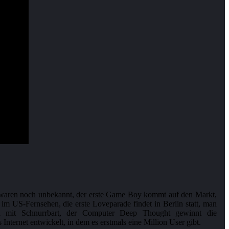
ys waren noch unbekannt, der erste Game Boy kommt auf den Markt,
im US-Fernsehen, die erste Loveparade findet in Berlin statt, man
la mit Schnurrbart, der Computer Deep Thought gewinnt die
ernet entwickelt, in dem es erstmals eine Million User gibt.