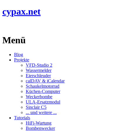
cypax.net
Menü
Blog
Projekte
VFD-Studio 2
Wassermelder
Eierschleuder
calDAV & iCalendar
Schaukelmotorrad
Küchen-Computer
Weckerbombe
ULA-Ersatzmodul
Sinclair C5
... und weitere ...
Tutorials
HiFi-Wartung
Bombenwecker