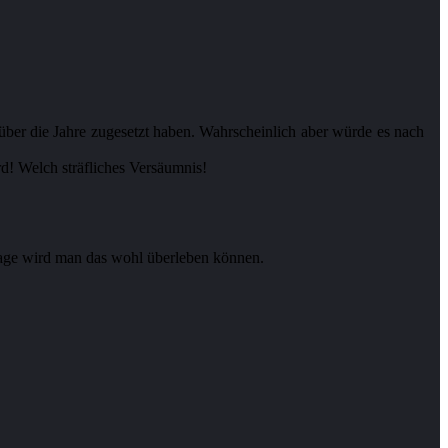
ber die Jahre zugesetzt haben. Wahrscheinlich aber würde es nach
rd! Welch sträfliches Versäumnis!