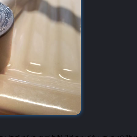
on der edlen Schwarzwaldmilch-Biobutter auf den geplagten O-Ring einm