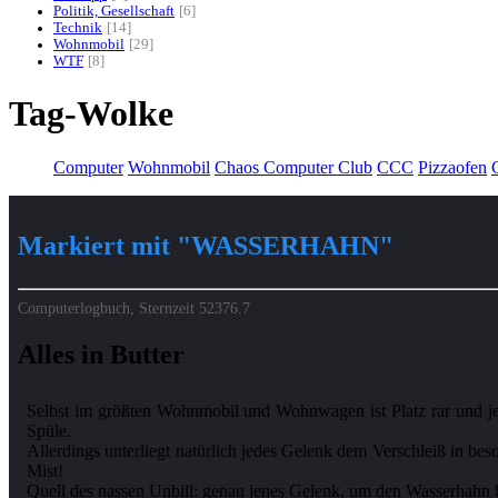
Politik, Gesellschaft
6
Technik
14
Wohnmobil
29
WTF
8
Tag-Wolke
Computer
Wohnmobil
Chaos Computer Club
CCC
Pizzaofen
G
Markiert mit "WASSERHAHN"
Computerlogbuch, Sternzeit
52376.7
Alles in Butter
Selbst im größten Wohnmobil und Wohnwagen ist Platz rar und j
Spüle.
Allerdings unterliegt natürlich jedes Gelenk dem Verschleiß in be
Mist!