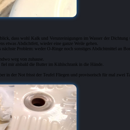
lick, dass wohl Kalk und Verunreinigungen im Wasser der Dichtung ü
ns etwas Abdichtfett, wieder eine ganze Weile gehen.
 das nächste Problem: weder O-Ringe noch sonstiges Abdichtmittel an Bo
rgendwo weg von zuhause.
fiel mir alsbald die Butter im Kühlschrank in die Hände.