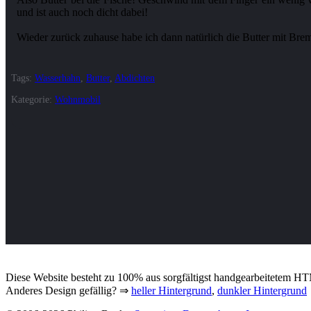
und ist auch noch dicht dabei!
Tags:
Wasserhahn
,
Butter
,
Abdichten
Kategorie:
Wohnmobil
Diese Website besteht zu 100% aus sorgfältigst handgearbeitetem HTM
Anderes Design gefällig? ⇒
heller Hintergrund
,
dunkler Hintergrund