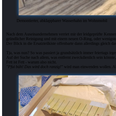
Demontierter, abklappbarer Wasserhahn im Wohnmobil
Nach dem Auseinandernehmen verriet mir der leidgeprüfte Kennerb
gründlicher Reinigung und mit einem neuen O-Ring, oder wenigste
Der Blick in die Ersatzteilkiste offenbarte dann allerdings gleich
Tja, was nun? So was passiert ja grundsätzlich immer feiertags i
Auf der Suche nach allem, was entfernt zweckdienlich sein könnte, 
"Pfui bäh! Das wird doch ranzig!"