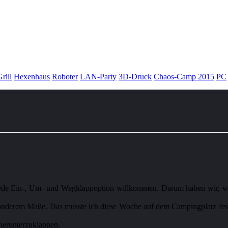
rill
Hexenhaus
Roboter
LAN-Party
3D-Druck
Chaos-Camp 2015
PC
ede Ein-, Um- und Wegklappoption willkommen. Darum haben wir, wie
sonderem Maße. Das musste ich diese Woche auf dem Campingplatz fests