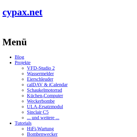
cypax.net
Menü
Blog
Projekte
VFD-Studio 2
Wassermelder
Eierschleuder
calDAV & iCalendar
Schaukelmotorrad
Küchen-Computer
Weckerbombe
ULA-Ersatzmodul
Sinclair C5
... und weitere ...
Tutorials
HiFi-Wartung
Bombenwecker