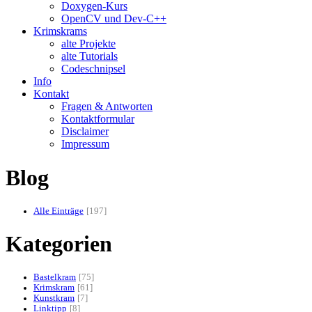
Doxygen-Kurs
OpenCV und Dev-C++
Krimskrams
alte Projekte
alte Tutorials
Codeschnipsel
Info
Kontakt
Fragen & Antworten
Kontaktformular
Disclaimer
Impressum
Blog
Alle Einträge
197
Kategorien
Bastelkram
75
Krimskram
61
Kunstkram
7
Linktipp
8