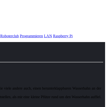
Roboterclub
Programmieren
LAN
Raspberry Pi
 viele andere auch, einen herunterklappbaren Wasserhahn an der
tellen, als mir eine kleine Pfütze rund um den Wasserhahn auffiel.