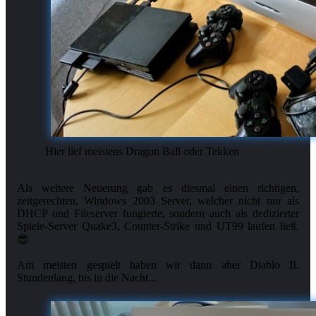
Hier lief meistens Dragon Ball oder Tekken
Als weitere Neuerung gab es diesmal einen richtigen,
zeitgerechten, Windows 2003 Server, welcher nicht nur als
DHCP und Fileserver fungierte, sondern auch als dedizierter
Spiele-Server Quake3, Counter-Strike und UT99 laufen ließ.
😎
Am meisten gespielt haben wir dann aber Diablo II.