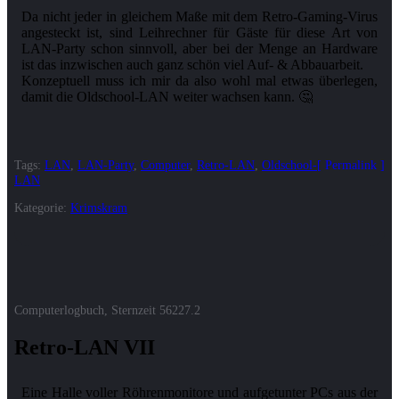
Da nicht jeder in gleichem Maße mit dem Retro-Gaming-Virus
angesteckt ist, sind Leihrechner für Gäste für diese Art von
LAN-Party schon sinnvoll, aber bei der Menge an Hardware
ist das inzwischen auch ganz schön viel Auf- & Abbauarbeit.
Konzeptuell muss ich mir da also wohl mal etwas überlegen,
Tags:
LAN
,
LAN-Party
,
Computer
,
Retro-LAN
,
Oldschool-
Permalink
LAN
Kategorie:
Krimskram
Computerlogbuch, Sternzeit
56227.2
Retro-LAN VII
Eine Halle voller Röhrenmonitore und aufgetunter PCs aus der