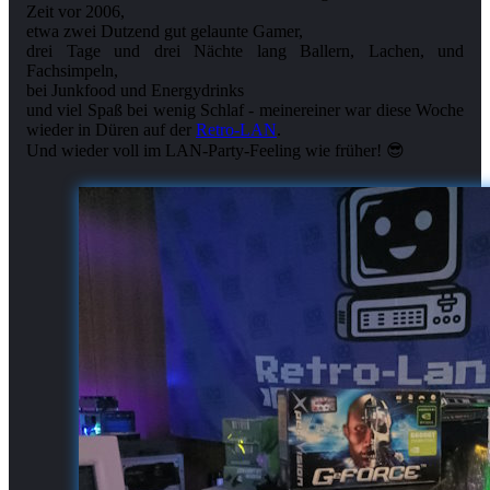
Zeit vor 2006,
etwa zwei Dutzend gut gelaunte Gamer,
drei Tage und drei Nächte lang Ballern, Lachen, und
Fachsimpeln,
bei Junkfood und Energydrinks
und viel Spaß bei wenig Schlaf - meinereiner war diese Woche
wieder in Düren auf der
Retro-LAN
.