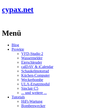
cypax.net
Menü
Blog
Projekte
VFD-Studio 2
Wassermelder
Eierschleuder
calDAV & iCalendar
Schaukelmotorrad
Küchen-Computer
Weckerbombe
ULA-Ersatzmodul
Sinclair C5
... und weitere ...
Tutorials
HiFi-Wartung
Bombenwecker