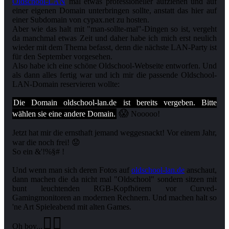
Oldschool-LAN
mal etwas professioneller aufziehen und auf
einer eigenen Domain unterbringen sollte, anstatt das hier auf
einer Subdomain von cypax.net zu hosten.
Aber wie das halt mit "man-sollte-mal"-Dingen so ist, vergeht
da manchmal etwas Zeit und daher habe ich mich erst neulich
wieder mit dem Thema befasst, denn die nächste LAN-Party ist
für den September vorgesehen.
Also habe ich eine schöne Oldschool-Webseite entworfen. Und
als dann alles fertig war und ich mir die passende Oldschool-
LAN-Domain reservieren wollte:
Die Domain oldschool-lan.de ist bereits vergeben. Bitte
😱
wählen sie eine andere Domain.
Nooooo!
Jetzt hat mir die ernsthaft jemand weggesnackt! Vor einem Jahr,
war die noch frei! 😟
So ein &'!%§# !
Und wenn man sich deren Fotos auf
oldschool-lan.de
anschaut,
dann machen die da nicht mal "Oldschool" sondern sitzen mit
bunt leuchtenden RGB-Kopfhörern vor Curved-
Gamingmonitoren an modernen Rechnern. Und machen halt so
'ne Art Spieleabend mit alten Games.
🤦‍♂️
Oh boy...