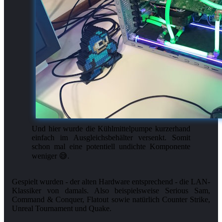
Und hier wurde die Kühlmittelpumpe kurzerhand
einfach im Ausgleichsbehälter versenkt. Somit
schon mal eine potentiell undichte Komponente
weniger 😅.
Gespielt wurden - der alten Hardware entsprechend - die LAN-
Klassiker von damals. Also beispielsweise Serious Sam,
Command & Conquer, Flatout sowie natürlich Counter Strike,
Unreal Tournament und Quake.