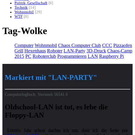
Politik, Gesellschaft
6
Technik
14
Wohnmobil
29
WTF
8
Tag-Wolke
Computer
Wohnmobil
Chaos Computer Club
CCC
Pizzaofen
Grill
Hexenhaus
Roboter
LAN-Party
3D-Druck
Chaos-Camp
2015
PC
Roboterclub
Programmieren
LAN
Raspberry Pi
Markiert mit "LAN-PARTY"
Computerlogbuch, Sternzeit
56541.6
Oldschool-LAN ist tot, es lebe die
Floppy‑LAN
Letztes Jahr schon dachte ich mir, dass ich die Seite zur