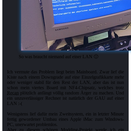
So was braucht niemand auf einer LAN 🙁
Ich vermute das Problem liegt beim Mainboard. Zwar lief die
Kiste nach einem Downgrade auf eine Einzelgrafikkarte mehr
oder weniger stabil für den Rest der LAN, aber das ist nun
schon mein viertes Board mit NF4-Chipsatz, welches trotz
Recap
plötzlich anfängt völlig random Ärger zu machen. Und
ein unzuverlässiger Rechner ist natürlich der GAU auf einer
LAN :-(
Wenigstens lief dafür mein Zweitsystem, ein in letzter Minute
fertig gewordener Umbau eines Apple iMac zum Windows-
PC, unerwartet problemlos.
Aber zu diesem schönen Modding-Projekt werde ich ein