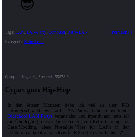
😎
Tags:
LAN
,
LAN-Party
,
Computer
,
Retro-LAN
Permalink
Kategorie:
Krimskram
Computerlogbuch, Sternzeit
55878.9
Cypax goes Hip-Hop
In den letzten Monaten habe ich viel an alten PCs
herumgeschraubt, war auf LAN-Partys, habe selbst kleine
Oldschool-LAN-Partys
veranstaltet und irgendwann hatte ich
die Überlegung, dieses ganze Feeling von Retro-Gaming und
Case-Modding, diese Nostalgie-Vibes für LANs in den
2000ern mal kreativ-künstlerisch als Song zu verarbeiten. 🎵