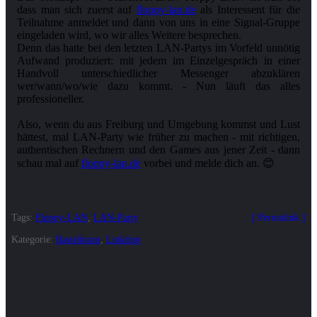
dass man sich zuerst auf
floppy-lan.de
als Interessent für die
Teilnahme anmeldet und dann von uns in eine Signal-Gruppe
eingeladen wird, wo wir alles Weitere besprechen.
Denn das hatte bei den letzten LAN-Partys im Vorfeld unnötig
Aufwand produziert: mit jedem im Einzelgespräch in einer
Handvoll unterschiedlicher Messenger abzuklären
wer/wann/wo/wie dazu kommt. - Nun läuft das alles
professioneller.
Also, wenn du aus Freiburg und Umgebung kommst und Lust
hättest, mal LAN-Party wie früher zu machen - mit richtigen,
authentischen Rechnern und den Games aus jener Zeit - dann
schau mal auf
floppy-lan.de
Tags:
Floppy-LAN
,
LAN-Party
Permalink
Kategorie:
Bastelkram
,
Linktipp