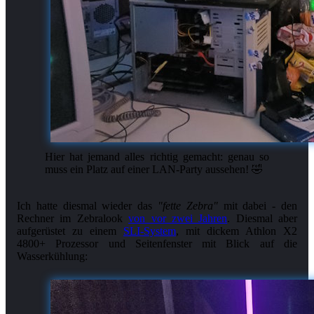
Hier hat jemand alles richtig gemacht: genau so
muss ein Platz auf einer LAN-Party aussehen! 🤣
Ich hatte diesmal wieder das
"fette Zebra"
mit dabei - den
Rechner im Zebralook
von vor zwei Jahren
. Diesmal aber
aufgerüstet zu einem
SLI-System
, mit dickem Athlon X2
4800+ Prozessor und Seitenfenster mit Blick auf die