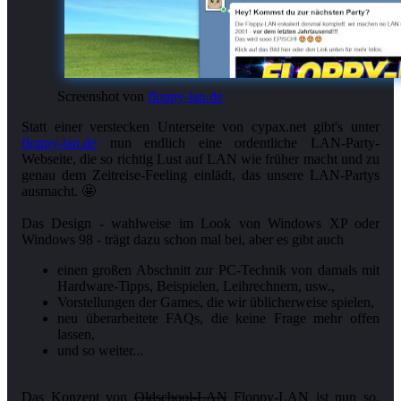
Screenshot von
floppy-lan.de
Statt einer verstecken Unterseite von cypax.net gibt's unter
floppy-lan.de
nun endlich eine ordentliche LAN-Party-
Webseite, die so richtig Lust auf LAN wie früher macht und zu
genau dem Zeitreise-Feeling einlädt, das unsere LAN-Partys
ausmacht. 🤩
Das Design - wahlweise im Look von Windows XP oder
Windows 98 - trägt dazu schon mal bei, aber es gibt auch
einen großen Abschnitt zur PC-Technik von damals mit
Hardware-Tipps, Beispielen, Leihrechnern, usw.,
Vorstellungen der Games, die wir üblicherweise spielen,
neu überarbeitete FAQs, die keine Frage mehr offen
lassen,
und so weiter...
Das Konzept von
Oldschool-LAN
Floppy-LAN ist nun so,