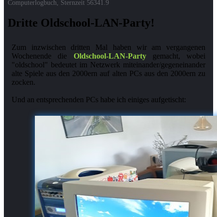
Computerlogbuch, Sternzeit
56341.9
Dritte Oldschool-LAN-Party!
Zum inzwischen dritten Mal haben wir am vergangenen
Wochenende die
Oldschool-LAN-Party
gemacht, wobei
"oldschool" bedeutet im Netzwerk miteinander/gegeneinander
alte Spiele aus den 2000ern auf alten PCs aus den 2000ern zu
zocken.