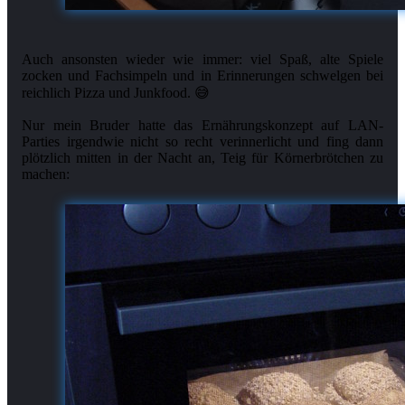
Auch ansonsten wieder wie immer: viel Spaß, alte Spiele
zocken und Fachsimpeln und in Erinnerungen schwelgen bei
reichlich Pizza und Junkfood. 😅
Nur mein Bruder hatte das Ernährungskonzept auf LAN-
Parties irgendwie nicht so recht verinnerlicht und fing dann
plötzlich mitten in der Nacht an, Teig für Körnerbrötchen zu