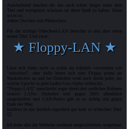
Anscheinend machen die das auch schon länger unter dem
Titel und wenigstens scheinen sie ihren Spaß zu haben. Dann
sei es so.
Jedem Tierchen sein Pläsierchen.
Für die richtige Oldschool-LAN brauchte es nun aber einen
★ Floppy-LAN ★
Lässt sich leider nicht so schön als Adjektiv verwenden wie
"oldschool", aber dafür bietet sich eine Floppy prima als
Maskottchen an und bei Disketten weiß auch direkt jeder, um
welche Epoche es geht (außer Gen-Alpha vielleicht).
"Floppy-LAN" umschreibt sogar direkt den zeitlichen Rahmen
unserer LANs: Disketten sind gegen 2005 allmählich
ausgestorben und LAN-Partys gab es so richtig erst gegen
Ende der 90er.
Insofern ist das letztlich eigentlich gar kein so schlechter Titel.
🙂
Ich habe also die Webseite nochmal umgeschrieben, umgebaut,