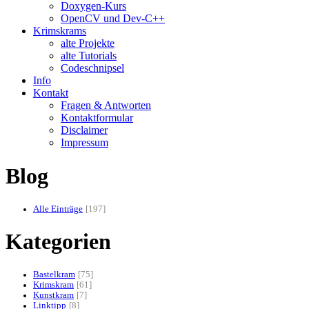
Doxygen-Kurs
OpenCV und Dev-C++
Krimskrams
alte Projekte
alte Tutorials
Codeschnipsel
Info
Kontakt
Fragen & Antworten
Kontaktformular
Disclaimer
Impressum
Blog
Alle Einträge
197
Kategorien
Bastelkram
75
Krimskram
61
Kunstkram
7
Linktipp
8