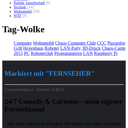
Politik, Gesellschaft
6
Technik
14
Wohnmobil
29
WTF
8
Tag-Wolke
Computer
Wohnmobil
Chaos Computer Club
CCC
Pizzaofen
Grill
Hexenhaus
Roboter
LAN-Party
3D-Druck
Chaos-Camp
2015
PC
Roboterclub
Programmieren
LAN
Raspberry Pi
Markiert mit "FERNSEHER"
Computerlogbuch, Sternzeit
51464.9
24/7 Comedy & Cartoons - mein eigener
Fernsehkanal
Was kann man noch anfangen, mit einem alten Mini-Fernseher