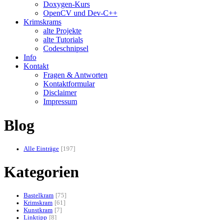
Doxygen-Kurs
OpenCV und Dev-C++
Krimskrams
alte Projekte
alte Tutorials
Codeschnipsel
Info
Kontakt
Fragen & Antworten
Kontaktformular
Disclaimer
Impressum
Blog
Alle Einträge
197
Kategorien
Bastelkram
75
Krimskram
61
Kunstkram
7
Linktipp
8