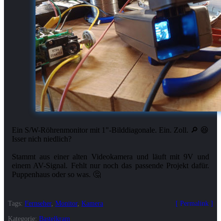
Ein S/W-Röhrenmonitor mit 1"-Bilddiagonale. Ein. Zoll. 🔎 😆
Isser nich niedlich?
Stammt aus einer alten Videokamera und läuft mit 9V und
einem AV-Signal. Fehlt nur noch das passende Projekt dafür.
Tags:
Fernseher
,
Monitor
,
Kamera
Permalink
Kategorie:
Bastelkram