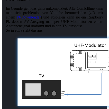
Im Grunde geht das ganz unkompliziert. Alte Comicfilme kann
man sich problemlos von Youtube herunterladen (z.B. mit
einem
Yt-Downloader
) und abspielen kann sie ein Raspberry
Pi, dessen AV-Ausgang man per UHF-Modulator zu einem
Antennensignal umformt und in den TV einspeist.