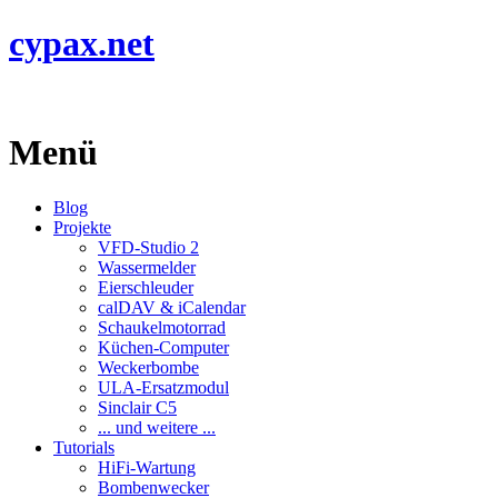
cypax.net
Menü
Blog
Projekte
VFD-Studio 2
Wassermelder
Eierschleuder
calDAV & iCalendar
Schaukelmotorrad
Küchen-Computer
Weckerbombe
ULA-Ersatzmodul
Sinclair C5
... und weitere ...
Tutorials
HiFi-Wartung
Bombenwecker