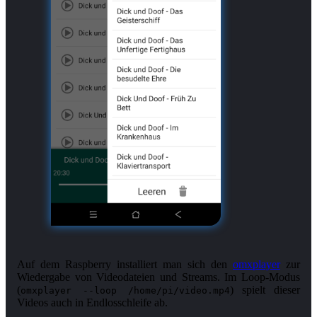
Auf dem Raspberry installiert man sich den
omxplayer
zur
Wiedergabe von Videodateien und Streams. Im Loop-Modus
(
) spielt dieser
omxplayer --loop /home/pi/video.mp4
Videos auch in Endlosschleife ab.