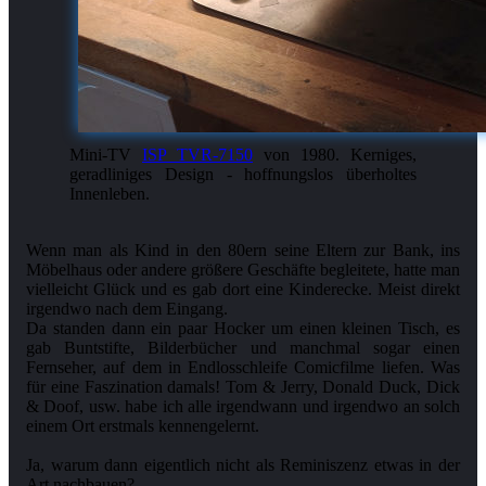
Mini-TV
ISP TVR-7150
von 1980. Kerniges,
geradliniges Design - hoffnungslos überholtes
Innenleben.
Wenn man als Kind in den 80ern seine Eltern zur Bank, ins
Möbelhaus oder andere größere Geschäfte begleitete, hatte man
vielleicht Glück und es gab dort eine Kinderecke. Meist direkt
irgendwo nach dem Eingang.
Da standen dann ein paar Hocker um einen kleinen Tisch, es
gab Buntstifte, Bilderbücher und manchmal sogar einen
Fernseher, auf dem in Endlosschleife Comicfilme liefen. Was
für eine Faszination damals! Tom & Jerry, Donald Duck, Dick
& Doof, usw. habe ich alle irgendwann und irgendwo an solch
einem Ort erstmals kennengelernt.
Ja, warum dann eigentlich nicht als Reminiszenz etwas in der
Art nachbauen?