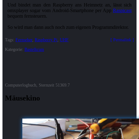
Und bindet man den Raspberry ans Heimnetz an, lässt sich
omxplayer sogar vom Android-Smartphone per App
Raspicast
bequem fernsteuern.
So wird man dann auch noch zum eigenen Programmdirektor.
Tags:
Fernseher
,
Raspberry Pi
,
UHF
Permalink
Kategorie:
Bastelkram
Computerlogbuch, Sternzeit
51369.7
Mäusekino