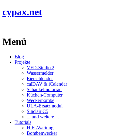
cypax.net
Menü
Blog
Projekte
VFD-Studio 2
Wassermelder
Eierschleuder
calDAV & iCalendar
Schaukelmotorrad
Küchen-Computer
Weckerbombe
ULA-Ersatzmodul
Sinclair C5
... und weitere ...
Tutorials
HiFi-Wartung
Bombenwecker