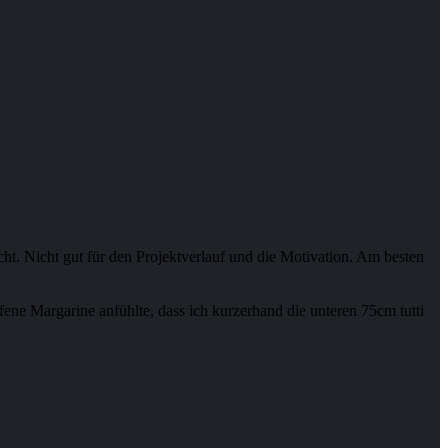
t. Nicht gut für den Projektverlauf und die Motivation. Am besten
fene Margarine anfühlte, dass ich kurzerhand die unteren 75cm tutti