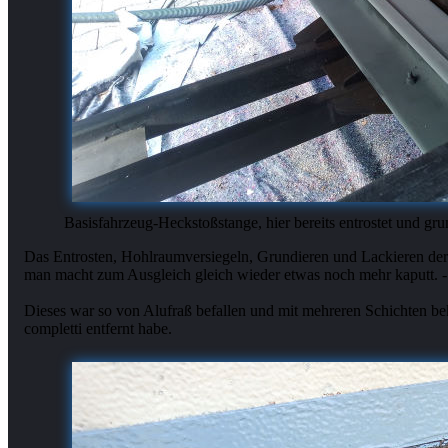
Basisfahrzeug-Heckstoßstange, hier bereits entrostet und gru
Das Entrosten, Hohlraumversiegeln, Grundieren und Lackieren der 
man macht zum Ausgleich gleich wieder etwas noch mehr kaputt. -
Dieses war so von Alufraß befallen und mit mehreren Schichten bekl