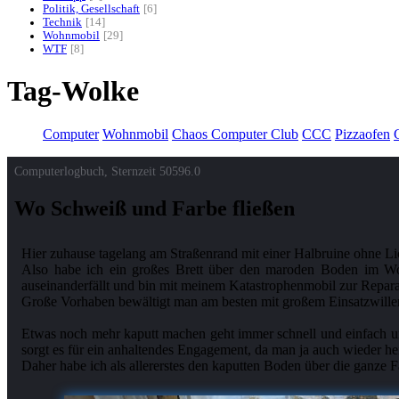
Politik, Gesellschaft
6
Technik
14
Wohnmobil
29
WTF
8
Tag-Wolke
Computer
Wohnmobil
Chaos Computer Club
CCC
Pizzaofen
G
Computerlogbuch, Sternzeit
50596.0
Wo Schweiß und Farbe fließen
Hier zuhause tagelang am Straßenrand mit einer Halbruine ohne L
Also habe ich ein großes Brett über den maroden Boden im Wohnm
auseinanderfällt und bin mit meinem Katastrophenmobil zur Reparatu
Große Vorhaben bewältigt man am besten mit großem Einsatzwillen
Etwas noch mehr kaputt machen geht immer schnell und einfach und 
sorgt es für ein anhaltendes Engagement, da man ja auch wieder hei
Daher habe ich als allererstes den kaputten Boden über die ganze F