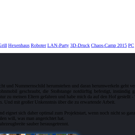
rill
Hexenhaus
Roboter
LAN-Party
3D-Druck
Chaos-Camp 2015
PC
icht und Nummernschild herumstehen und daran herumwerkeln geht verm
obil geschraubt, die Stoßstange notdürftig befestigt, inständig geh
r zu meinen Eltern gefahren und habe mich da auf den Hof gestellt - "bi
. Und mit großer Unkenntnis über die zu erwartende Arbeit.
eignet sich daher optimal zum Projektstart, wenn noch nicht so ganz 
len will, was man angerichtet hat.
ahrzeugbreite sauber herausgetrennt.