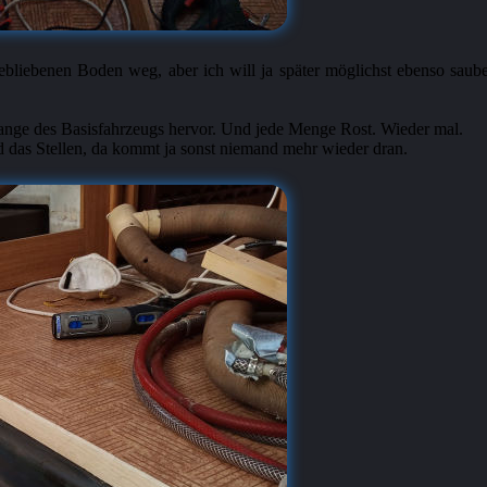
ebliebenen Boden weg, aber ich will ja später möglichst ebenso saube
ange des Basisfahrzeugs hervor. Und jede Menge Rost. Wieder mal.
 das Stellen, da kommt ja sonst niemand mehr wieder dran.