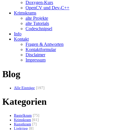
Doxygen-Kurs
OpenCV und Dev-C++
Krimskrams
alte Projekte
alte Tutorials
Codeschnipsel
Info
Kontakt
Fragen & Antworten
Kontaktformular
Disclaimer
Impressum
Blog
Alle Einträge
197
Kategorien
Bastelkram
75
Krimskram
61
Kunstkram
7
Linktipp
8