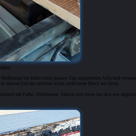
ndiert
Stoßstange hat leider einen ganzen Tag ungeplanten Aufwand verursach
 In diesem Fall das ohnehin schon zerlöcherte Blech am Heck.
eistert mit Farbe, Dichtmasse, Silikon und etwas das sich wie abgelau