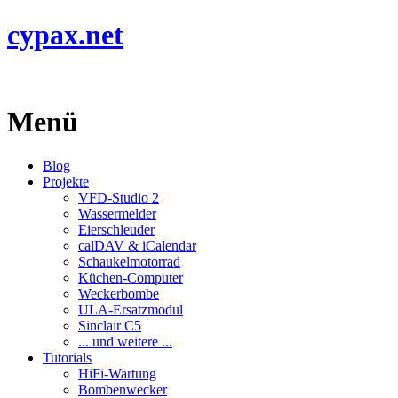
cypax.net
Menü
Blog
Projekte
VFD-Studio 2
Wassermelder
Eierschleuder
calDAV & iCalendar
Schaukelmotorrad
Küchen-Computer
Weckerbombe
ULA-Ersatzmodul
Sinclair C5
... und weitere ...
Tutorials
HiFi-Wartung
Bombenwecker