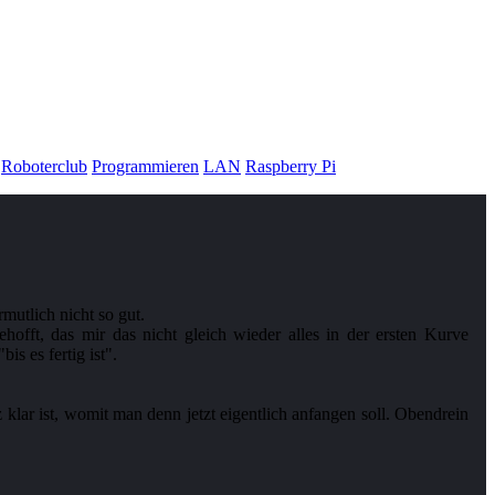
Roboterclub
Programmieren
LAN
Raspberry Pi
utlich nicht so gut.
offt, das mir das nicht gleich wieder alles in der ersten Kurve
s es fertig ist".
klar ist, womit man denn jetzt eigentlich anfangen soll. Obendrein