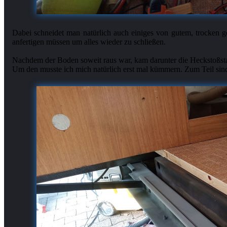
Dabei schneidet man natürlich auch einiges von gutem, trocken g
anfertigen müssen um alles wieder zu schließen.
Nachdem der Boden soweit raus war, kam darunter die Heckstoßst
Um den musste ich mich natürlich erst mal kümmern. Zum Teil sind