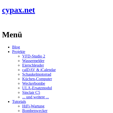
cypax.net
Menü
Blog
Projekte
VFD-Studio 2
Wassermelder
Eierschleuder
calDAV & iCalendar
Schaukelmotorrad
Küchen-Computer
Weckerbombe
ULA-Ersatzmodul
Sinclair C5
... und weitere ...
Tutorials
HiFi-Wartung
Bombenwecker