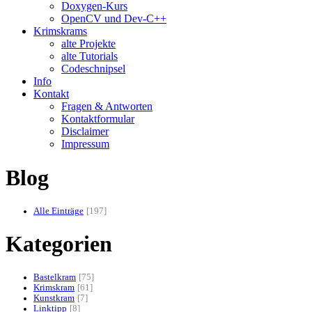
Doxygen-Kurs
OpenCV und Dev-C++
Krimskrams
alte Projekte
alte Tutorials
Codeschnipsel
Info
Kontakt
Fragen & Antworten
Kontaktformular
Disclaimer
Impressum
Blog
Alle Einträge
197
Kategorien
Bastelkram
75
Krimskram
61
Kunstkram
7
Linktipp
8