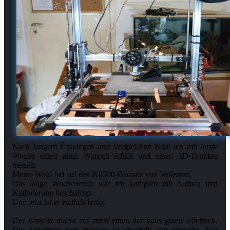
Nach langem Überlegen und Vergleichen habe ich mir letzte
Woche einen alten Wunsch erfüllt und einen 3D-Drucker
bestellt.
Meine Wahl fiel auf den K8200-Bausatz von Velleman.
Das lange Wochenende war ich komplett mit Aufbau und
Kalibrierung beschäftigt.
Und jetzt ist er endlich fertig.
Der Bausatz macht auf mich einen durchaus guten Eindruck.
Die Anleitung zum Bausatz ist ebenfalls gut gemacht. Nur