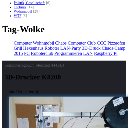
Politik, Gesellschaft
6
Technik
14
Wohnmobil
29
WTF
8
Tag-Wolke
Computer
Wohnmobil
Chaos Computer Club
CCC
Pizzaofen
Grill
Hexenhaus
Roboter
LAN-Party
3D-Druck
Chaos-Camp
2015
PC
Roboterclub
Programmieren
LAN
Raspberry Pi
Computerlogbuch, Sternzeit
44414.4
3D-Drucker K8200