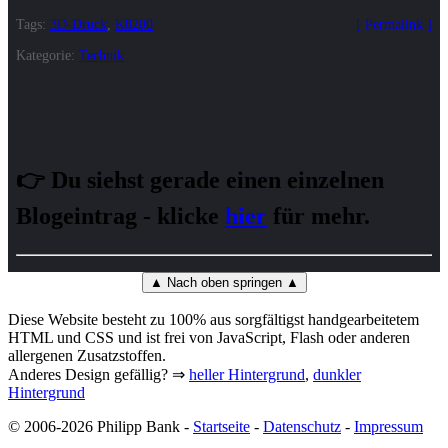
Tags:
3D-Druck
,
K8200
Permalink
Kategorie:
Technik
👉 Du siehst gerade einen einzelnen
Blogeintrag - klicke
hier
für mehr.
▲ Nach oben springen ▲
Diese Website besteht zu 100% aus sorgfältigst handgearbeitetem
HTML und CSS und ist frei von JavaScript, Flash oder anderen
allergenen Zusatzstoffen.
Anderes Design gefällig? ⇒
heller Hintergrund
,
dunkler
Hintergrund
© 2006-2026 Philipp Bank -
Startseite
-
Datenschutz
-
Impressum