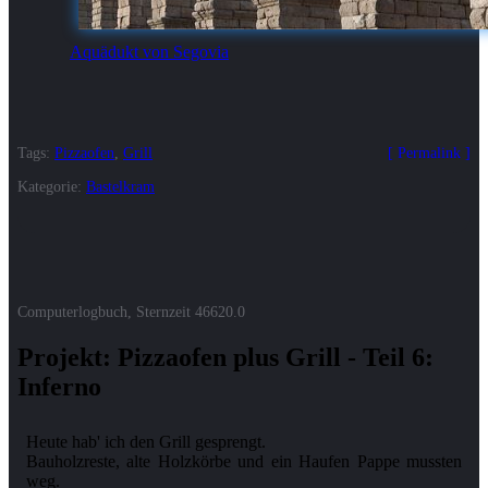
Aquädukt von Segovia
Tags:
Pizzaofen
,
Grill
Permalink
Kategorie:
Bastelkram
Computerlogbuch, Sternzeit
46620.0
Projekt: Pizzaofen plus Grill - Teil 6:
Inferno
Heute hab' ich den Grill gesprengt.
Bauholzreste, alte Holzkörbe und ein Haufen Pappe mussten