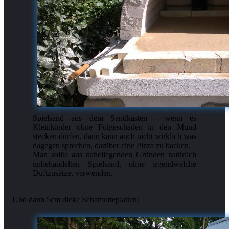
Spielsand aus dem Sandkasten - wenn es
Kleinkinder ohne Folgeschäden in den Mund
stecken dürfen, dann kann auch nicht wirklich was
dagegen sprechen, darüber eine Pizza zu backen.
Man sollte aus naheliegenden Gründen natürlich
unbehandelten Spielsand, ohne irgendwelche
Duftzusätze, verwenden.