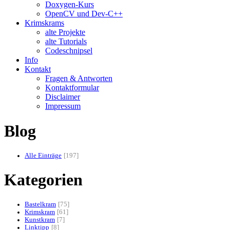
Doxygen-Kurs
OpenCV und Dev-C++
Krimskrams
alte Projekte
alte Tutorials
Codeschnipsel
Info
Kontakt
Fragen & Antworten
Kontaktformular
Disclaimer
Impressum
Blog
Alle Einträge
197
Kategorien
Bastelkram
75
Krimskram
61
Kunstkram
7
Linktipp
8