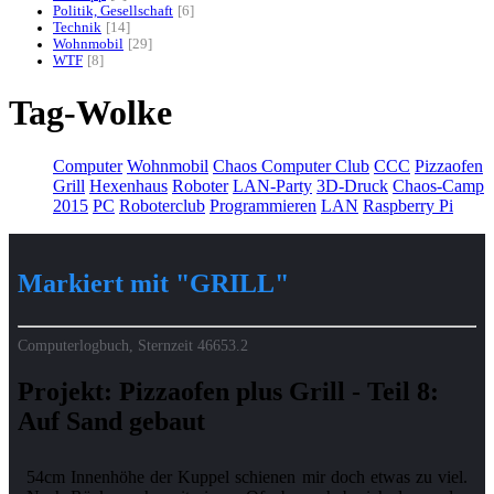
Politik, Gesellschaft
6
Technik
14
Wohnmobil
29
WTF
8
Tag-Wolke
Computer
Wohnmobil
Chaos Computer Club
CCC
Pizzaofen
Grill
Hexenhaus
Roboter
LAN-Party
3D-Druck
Chaos-Camp
2015
PC
Roboterclub
Programmieren
LAN
Raspberry Pi
Markiert mit "GRILL"
Computerlogbuch, Sternzeit
46653.2
Projekt: Pizzaofen plus Grill - Teil 8:
Auf Sand gebaut
54cm Innenhöhe der Kuppel schienen mir doch etwas zu viel.