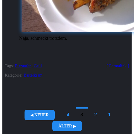
Naja, schmeckt trotzdem.
Tags:
Pizzaofen
,
Grill
Permalink
Kategorie:
Bastelkram
4
3
2
1
NEUER
ÄLTER