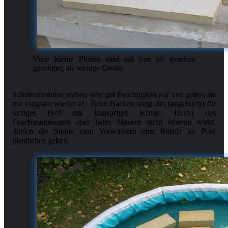
Viele kleine Platten sind auf den m² gesehen
günstiger, als wenige Große.
Schamottesteine ziehen sehr gut Feuchtigkeit auf und geben sie
nur langsam wieder ab. Beim Backen sorgt das (angeblich) für
saftiges Brot mit knuspriger Kruste. Damit das
Feuchteaufsaugen aber beim Mauern nicht störend wirkt,
dürfen die Steine zum Vorwässern eine Runde im Pool