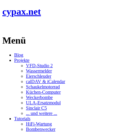
cypax.net
Menü
Blog
Projekte
VFD-Studio 2
Wassermelder
Eierschleuder
calDAV & iCalendar
Schaukelmotorrad
Küchen-Computer
Weckerbombe
ULA-Ersatzmodul
Sinclair C5
... und weitere ...
Tutorials
HiFi-Wartung
Bombenwecker