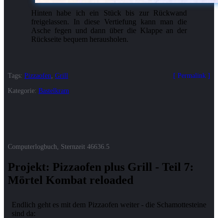
Hinten habe ich ein Stück bis zur Rückwand
freigelassen. In diese Vertiefung kann man die
Asche fegen und dann über die Klappe an der
Rückseite bequem herausholen.
Tags:
Pizzaofen
,
Grill
Permalink
Kategorie:
Bastelkram
Computerlogbuch, Sternzeit
46636.5
Projekt: Pizzaofen plus Grill - Teil 7:
Mörtel Kombat reloaded
Endlich geht es mit dem Pizzaofen weiter - die Schamottesteine