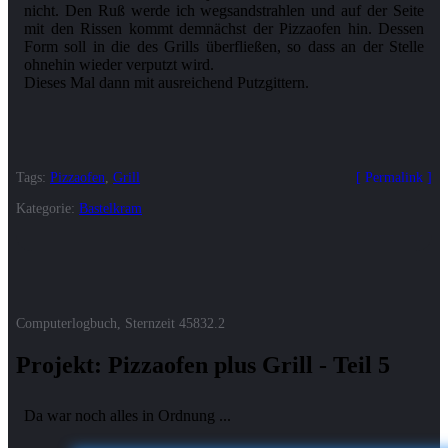
nicht. Den Ruß werde ich wegsandstrahlen und auf der Seite
mit den Rissen kommt demnächst der Pizzaofen hin. Dessen
Form soll in die des Grills überfließen, so dass an der Stelle
ohnehin wieder verputzt wird.
Tags:
Pizzaofen
,
Grill
Permalink
Kategorie:
Bastelkram
Computerlogbuch, Sternzeit
45832.2
Projekt: Pizzaofen plus Grill - Teil 5