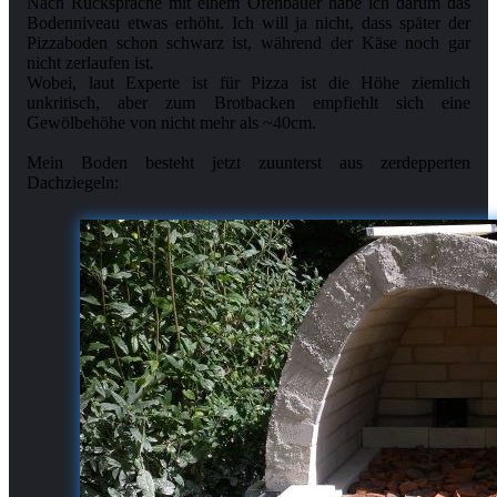
Nach Rücksprache mit einem Ofenbauer habe ich darum das
Bodenniveau etwas erhöht. Ich will ja nicht, dass später der
Pizzaboden schon schwarz ist, während der Käse noch gar
nicht zerlaufen ist.
Wobei, laut Experte ist für Pizza ist die Höhe ziemlich
unkritisch, aber zum Brotbacken empfiehlt sich eine
Gewölbehöhe von nicht mehr als ~40cm.
Mein Boden besteht jetzt zuunterst aus zerdepperten