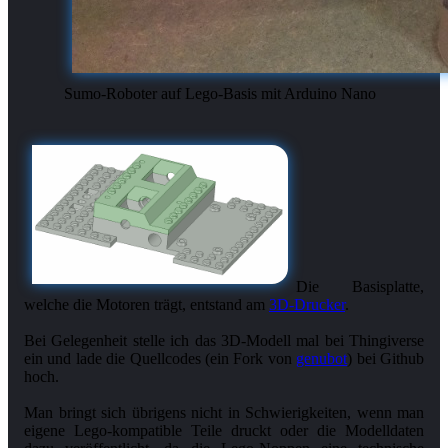
Sumo-Roboter auf Lego-Basis mit Arduino Nano
Die Basisplatte,
welche die Motoren trägt, entstand am
3D-Drucker
.
Bei Gelegenheit stelle ich das 3D-Modell mal bei Thingiverse
ein und lade die Quellcodes (ein Fork von
genubot
) bei Github
hoch.
Man bringt sich übrigens nicht in Schwierigkeiten, wenn man
eigene Lego-kompatible Teile druckt oder die Modelldaten