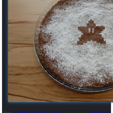
Tags:
Super Mario
,
Kuchen
,
3D-Druck
Permalink