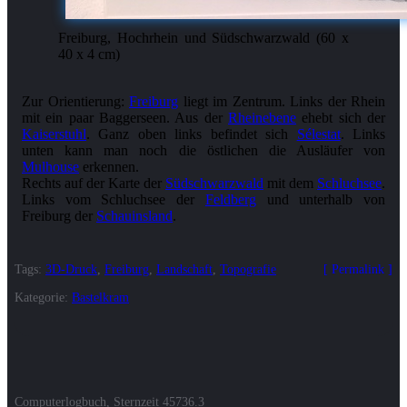
Freiburg, Hochrhein und Südschwarzwald (60 x
40 x 4 cm)
Zur Orientierung:
Freiburg
liegt im Zentrum. Links der Rhein
mit ein paar Baggerseen. Aus der
Rheinebene
ehebt sich der
Kaiserstuhl
. Ganz oben links befindet sich
Sélestat
. Links
unten kann man noch die östlichen die Ausläufer von
Mulhouse
erkennen.
Rechts auf der Karte der
Südschwarzwald
mit dem
Schluchsee
.
Links vom Schluchsee der
Feldberg
und unterhalb von
Freiburg der
Schauinsland
.
Tags:
3D-Druck
,
Freiburg
,
Landschaft
,
Topografie
Permalink
Kategorie:
Bastelkram
Computerlogbuch, Sternzeit
45736.3