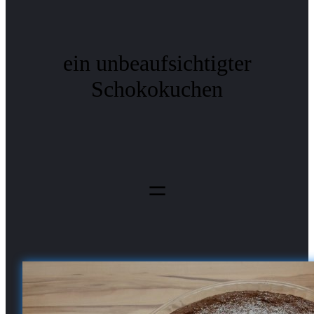
ein unbeaufsichtigter
Schokokuchen
=