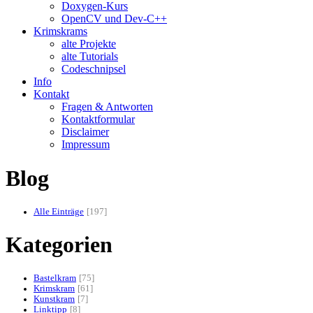
Doxygen-Kurs
OpenCV und Dev-C++
Krimskrams
alte Projekte
alte Tutorials
Codeschnipsel
Info
Kontakt
Fragen & Antworten
Kontaktformular
Disclaimer
Impressum
Blog
Alle Einträge
197
Kategorien
Bastelkram
75
Krimskram
61
Kunstkram
7
Linktipp
8