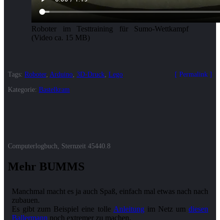
Roboter im Testtraining für Sumo-Wettkampf
(Video ca. 15 MB)
Tags:
Roboter
,
Arduino
,
3D-Druck
,
Lego
Permalink
Kategorie:
Bastelkram
Computerlogbuch, Sternzeit
45440.8
Mehr BUMMS
Manchmal macht es ja auch Spaß, einfach mal etwas nach nach
zubauen.
Es gibt zum Beispiel eine tolle
Anleitung
im Netz um
diesen
Ballermann
noch extremer zu machen.