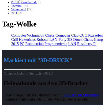
Politik, Gesellschaft
6
Technik
14
Wohnmobil
29
WTF
8
Tag-Wolke
Computer
Wohnmobil
Chaos Computer Club
CCC
Pizzaofen
Grill
Hexenhaus
Roboter
LAN-Party
3D-Druck
Chaos-Camp
2015
PC
Roboterclub
Programmieren
LAN
Raspberry Pi
Markiert mit "3D-DRUCK"
Computerlogbuch, Sternzeit
45971.4
Heimatkunde aus dem 3D-Drucker
Nachdem ich dieses Jahr bereits eine
3D-Karte im Miniformat