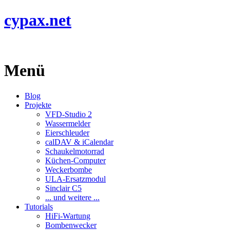
cypax.net
Menü
Blog
Projekte
VFD-Studio 2
Wassermelder
Eierschleuder
calDAV & iCalendar
Schaukelmotorrad
Küchen-Computer
Weckerbombe
ULA-Ersatzmodul
Sinclair C5
... und weitere ...
Tutorials
HiFi-Wartung
Bombenwecker