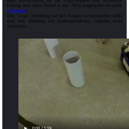
dazu veröffentlicht, da die Lego-Noppen eine technische
Lösung sind, deren Patent in den 70ern ausgelaufen ist (siehe
Wikipedia
).
Den "Lego"-Schriftzug auf den Noppen nachzumachen sollte
man sich allerdings aus markenrechtlichen Gründen wohl
verkneifen ...