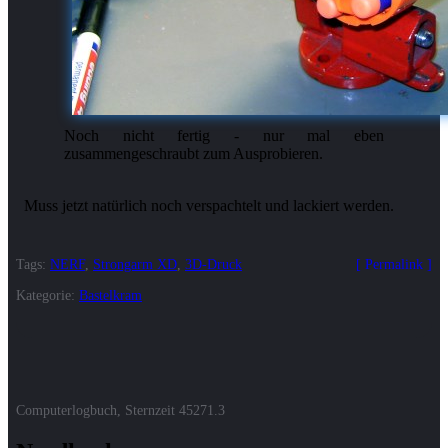
Noch nicht fertig - nur mal eben
zusammengeschraubt zum Ausprobieren.
Tags:
NERF
,
Strongarm XD
,
3D-Druck
Permalink
Kategorie:
Bastelkram
Computerlogbuch, Sternzeit
45271.3