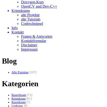
Doxygen-Kurs
OpenCV und Dev-C++
Krimskrams
alte Projekte
alte Tutorials
Codeschnipsel
Info
Kontakt
Fragen & Antworten
Kontaktformular
Disclaimer
Impressum
Blog
Alle Einträge
197
Kategorien
Bastelkram
75
Krimskram
61
Kunstkram
7
Linktipp
8