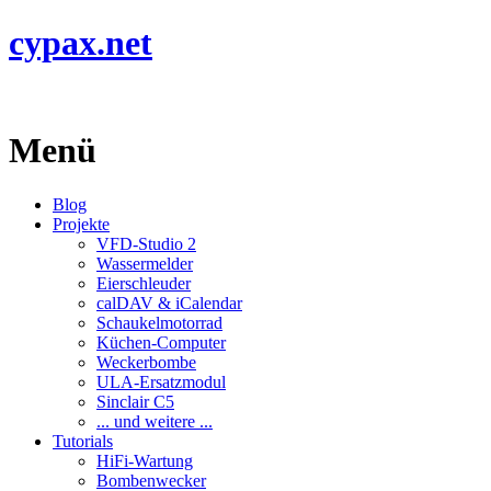
cypax.net
Menü
Blog
Projekte
VFD-Studio 2
Wassermelder
Eierschleuder
calDAV & iCalendar
Schaukelmotorrad
Küchen-Computer
Weckerbombe
ULA-Ersatzmodul
Sinclair C5
... und weitere ...
Tutorials
HiFi-Wartung
Bombenwecker