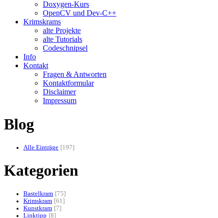
Doxygen-Kurs
OpenCV und Dev-C++
Krimskrams
alte Projekte
alte Tutorials
Codeschnipsel
Info
Kontakt
Fragen & Antworten
Kontaktformular
Disclaimer
Impressum
Blog
Alle Einträge
197
Kategorien
Bastelkram
75
Krimskram
61
Kunstkram
7
Linktipp
8