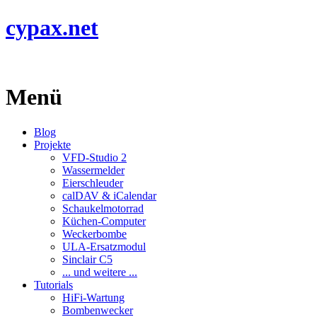
cypax.net
Menü
Blog
Projekte
VFD-Studio 2
Wassermelder
Eierschleuder
calDAV & iCalendar
Schaukelmotorrad
Küchen-Computer
Weckerbombe
ULA-Ersatzmodul
Sinclair C5
... und weitere ...
Tutorials
HiFi-Wartung
Bombenwecker