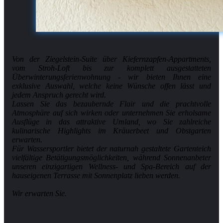
Von der Ziegelstein-Suite über Kiefernzapfen-Appartments,
vom Stroh-Loft bis zur komplett ausgestatteten
Überwinterungsferienwohnung - wir bieten Ihnen eine
exklusive Auswahl, welche keine Wünsche offen lässt und
jedem Anspruch gerecht wird.
Lassen Sie das bezaubernde Flair und die prachtvolle
Atmosphäre auf sich wirken oder unternehmen Sie erholsame
Ausflüge in das attraktive Umland, wo Sie zahlreiche
kulinarische Highlights im Kräuerbeet und Obstgarten
erwarten.
Für Wassersportler bietet der naturnah gestaltete Gartenteich
vielfältige Betätigungsmöglichkeiten, während Sonnenanbeter
unseren einzigartigen Wellness- und Spa-Bereich auf der
hauseigenen Terrasse mit Sonnenplatz lieben werden.
Wir erwarten Sie.