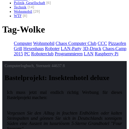
Politik, Gesellschaft
6
Technik
14
Wohnmobil
29
WTF
8
Tag-Wolke
Computer
Wohnmobil
Chaos Computer Club
CCC
Pizzaofen
Grill
Hexenhaus
Roboter
LAN-Party
3D-Druck
Chaos-Camp
2015
PC
Roboterclub
Programmieren
LAN
Raspberry Pi
Computerlogbuch, Sternzeit
44637.8
Bastelprojekt: Insektenhotel deluxe
Ich muss jetzt mal endlich richtig Werbung für dieses
Bastelprojekt machen:
Vergessen Sie den Alltag in feuchten Erdhöhlen oder kalten
Steinspalten und gönnen Sie sich in Deutschlands sonnigem
Süden eine Auszeit im luxuriösem 5-Sterne Grandhotel "Four
Seasons".