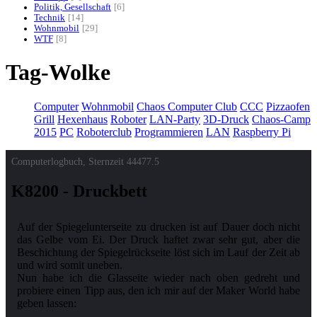
Politik, Gesellschaft
6
Technik
14
Wohnmobil
29
WTF
8
Tag-Wolke
Computer
Wohnmobil
Chaos Computer Club
CCC
Pizzaofen
Grill
Hexenhaus
Roboter
LAN-Party
3D-Druck
Chaos-Camp
2015
PC
Roboterclub
Programmieren
LAN
Raspberry Pi
Computerlogbuch, Sternzeit
44477.5
K8200 - Druckbett
Auf der Spiegelunterseite zu drucken ist auf Dauer doch nicht
das Gelbe vom Ei. Der Druck haftet zwar sehr gut, aber die
Beschichtung der Spiegelrückseite löst sich im Lauf der Zeit ab
und wird somit uneben.
Nun habe ich die Glasseite wieder nach oben gedreht und
probiere einen Tipp aus, den ich mir auf der Maker World habe