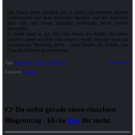
Der Druck haftet ziemlich gut, es lassen sich mehrere Drucke
nacheinander auf dem Klebefilm machen und der Klebstoff
lässt sich mit einem feuchten Schwamm leicht wieder
abwischen.
Es haftet sogar so gut, dass man besser den Kleber mit einem
nassen Lappen auf dem Glas soweit verteilt, dass nur noch ein
hauchdünner Beschlag bleibt - sonst besteht die Gefahr, das
Glas bei Ablösen zu zerbrechen.
Tags:
Klebestift
,
Spiegel
,
3D-Druck
Permalink
Kategorie:
Technik
👉 Du siehst gerade einen einzelnen
Blogeintrag - klicke
hier
für mehr.