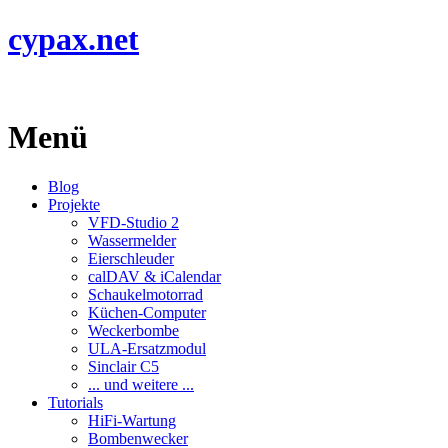
cypax.net
Menü
Blog
Projekte
VFD-Studio 2
Wassermelder
Eierschleuder
calDAV & iCalendar
Schaukelmotorrad
Küchen-Computer
Weckerbombe
ULA-Ersatzmodul
Sinclair C5
... und weitere ...
Tutorials
HiFi-Wartung
Bombenwecker