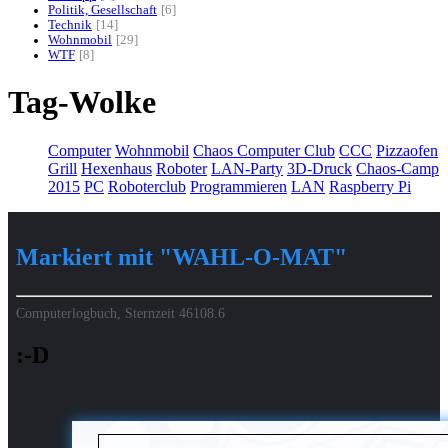
Politik, Gesellschaft
6
Technik
14
Wohnmobil
29
WTF
8
Tag-Wolke
Computer
Wohnmobil
Chaos Computer Club
CCC
Pizzaofen
Grill
Hexenhaus
Roboter
LAN-Party
3D-Druck
Chaos-Camp
2015
PC
Roboterclub
Programmieren
LAN
Raspberry Pi
Markiert mit "WAHL-O-MAT"
Computerlogbuch, Sternzeit
46108.6
:-D