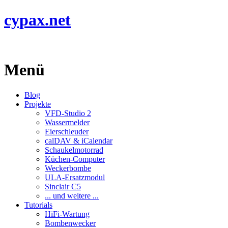
cypax.net
Menü
Blog
Projekte
VFD-Studio 2
Wassermelder
Eierschleuder
calDAV & iCalendar
Schaukelmotorrad
Küchen-Computer
Weckerbombe
ULA-Ersatzmodul
Sinclair C5
... und weitere ...
Tutorials
HiFi-Wartung
Bombenwecker