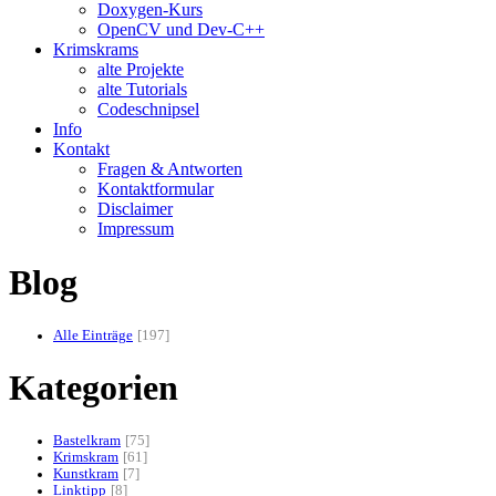
Doxygen-Kurs
OpenCV und Dev-C++
Krimskrams
alte Projekte
alte Tutorials
Codeschnipsel
Info
Kontakt
Fragen & Antworten
Kontaktformular
Disclaimer
Impressum
Blog
Alle Einträge
197
Kategorien
Bastelkram
75
Krimskram
61
Kunstkram
7
Linktipp
8