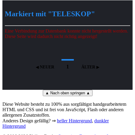
Markiert mit "TELESKOP"
Eine Verbindung zur Datenbank konnte nicht hergestellt werden.
Diese Seite wird dadurch nicht richtig angezeigt!
1
NEUER
ÄLTER
▲ Nach oben springen ▲
Diese Website besteht zu 100% aus sorgfältigst handgearbeitetem
HTML und CSS und ist frei von JavaScript, Flash oder anderen
allergenen Zusatzstoffen.
Anderes Design gefällig? ⇒
heller Hintergrund
,
dunkler
Hintergrund