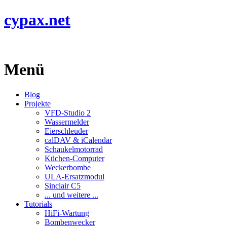
cypax.net
Menü
Blog
Projekte
VFD-Studio 2
Wassermelder
Eierschleuder
calDAV & iCalendar
Schaukelmotorrad
Küchen-Computer
Weckerbombe
ULA-Ersatzmodul
Sinclair C5
... und weitere ...
Tutorials
HiFi-Wartung
Bombenwecker