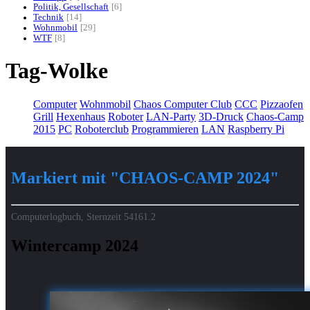
Politik, Gesellschaft
6
Technik
14
Wohnmobil
29
WTF
8
Tag-Wolke
Computer
Wohnmobil
Chaos Computer Club
CCC
Pizzaofen
Grill
Hexenhaus
Roboter
LAN-Party
3D-Druck
Chaos-Camp
2015
PC
Roboterclub
Programmieren
LAN
Raspberry Pi
Markiert mit "CHAOS-CAMP 2024"
Computerlogbuch, Sternzeit
54161.2
Wintercamp 2024