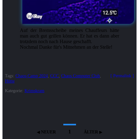
Auf der Bremsscheibe meines Chauffeurs hätte
man auch gut grillen können. Er hat es dann aber
trotzdem noch nach Hause geschafft.
Nochmal Danke für's Mitnehmen an der Stelle!
Tags:
Chaos-Camp 2024
,
CCC
,
Chaos Computer Club
,
Permalink
Hütte
Kategorie:
Krimskram
1
NEUER
ÄLTER