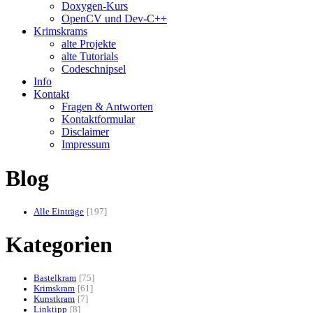
Doxygen-Kurs
OpenCV und Dev-C++
Krimskrams
alte Projekte
alte Tutorials
Codeschnipsel
Info
Kontakt
Fragen & Antworten
Kontaktformular
Disclaimer
Impressum
Blog
Alle Einträge
197
Kategorien
Bastelkram
75
Krimskram
61
Kunstkram
7
Linktipp
8