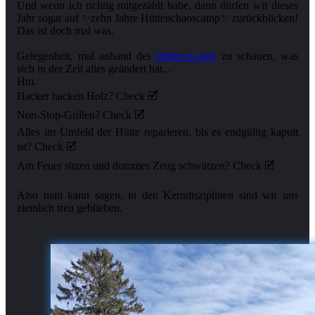
Und wenn ich richtig mitgezählt habe, dann dürfen wir dieses
Jahr sogar auf ✨zehn Jahre Hüttenchaoscamp✨ zurückblicken!
Das ist doch mal was.
Gelegenheit, mal anhand des
Hütten-Guide
zu schauen, was
sich in der Zeit alles geändert hat...
Hm.
Hacker hacken Holz? Check 🗹
Non-Stop-Grillen? Check 🗹
Alles im Umfeld der Hütte reparieren, bis es endgültig kaputt
ist? Check 🗹
Am Feuer sitzen und dummes Zeug schwätzen? Check 🗹
Also man kann sagen, in den Kerndisziplinen sind wir uns
ziemlich treu geblieben.