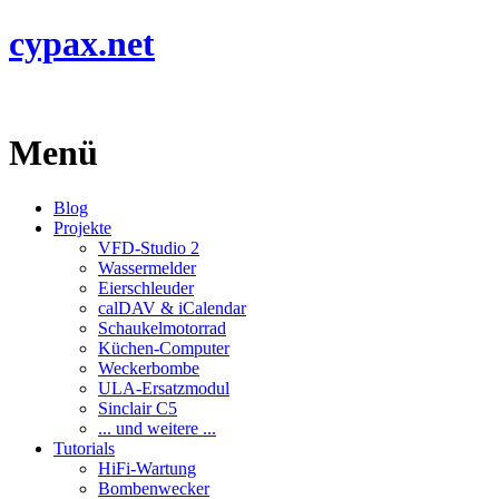
cypax.net
Menü
Blog
Projekte
VFD-Studio 2
Wassermelder
Eierschleuder
calDAV & iCalendar
Schaukelmotorrad
Küchen-Computer
Weckerbombe
ULA-Ersatzmodul
Sinclair C5
... und weitere ...
Tutorials
HiFi-Wartung
Bombenwecker