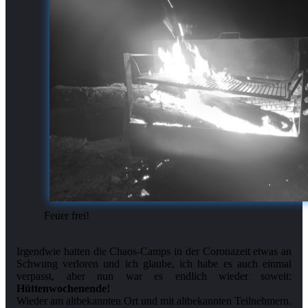
Feuer frei!
Irgendwie hatten die Chaos-Camps in der Coronazeit etwas an
Schwung verloren und ich glaube, ich habe es auch einmal
verpasst, aber nun war es endlich wieder soweit:
Hüttenwochenende!
Wieder am altbekannten Ort und mit altbekannten Teilnehmern.