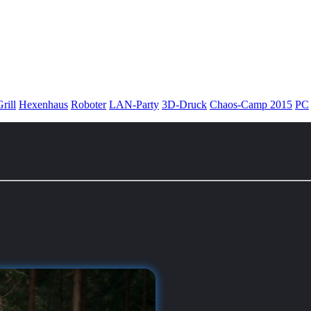
rill
Hexenhaus
Roboter
LAN-Party
3D-Druck
Chaos-Camp 2015
PC