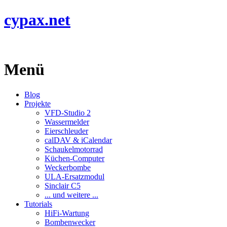
cypax.net
Menü
Blog
Projekte
VFD-Studio 2
Wassermelder
Eierschleuder
calDAV & iCalendar
Schaukelmotorrad
Küchen-Computer
Weckerbombe
ULA-Ersatzmodul
Sinclair C5
... und weitere ...
Tutorials
HiFi-Wartung
Bombenwecker