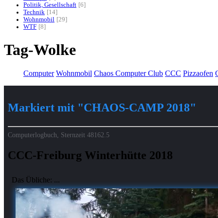
Politik, Gesellschaft
6
Technik
14
Wohnmobil
29
WTF
8
Tag-Wolke
Computer
Wohnmobil
Chaos Computer Club
CCC
Pizzaofen
G
Markiert mit "CHAOS-CAMP 2018"
Computerlogbuch, Sternzeit
48162.5
CCC-Freiburg Winterhütte 2018