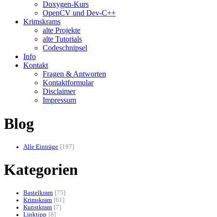
Doxygen-Kurs
OpenCV und Dev-C++
Krimskrams
alte Projekte
alte Tutorials
Codeschnipsel
Info
Kontakt
Fragen & Antworten
Kontaktformular
Disclaimer
Impressum
Blog
Alle Einträge
197
Kategorien
Bastelkram
75
Krimskram
61
Kunstkram
7
Linktipp
8