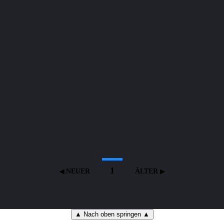
1
NEUER
ÄLTER
▲ Nach oben springen ▲