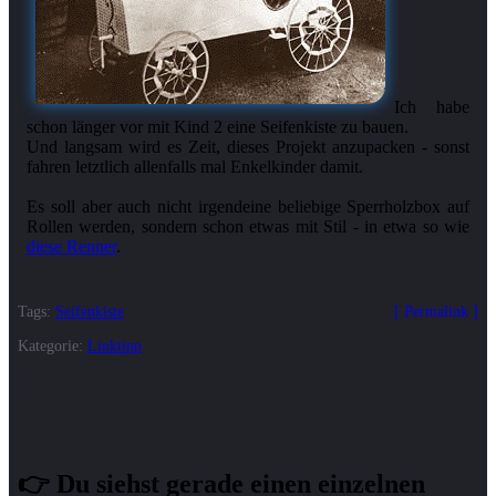
Ich habe
schon länger vor mit Kind 2 eine Seifenkiste zu bauen.
Und langsam wird es Zeit, dieses Projekt anzupacken - sonst
fahren letztlich allenfalls mal Enkelkinder damit.
Es soll aber auch nicht irgendeine beliebige Sperrholzbox auf
Rollen werden, sondern schon etwas mit Stil - in etwa so wie
diese Renner
Tags:
Seifenkiste
Permalink
Kategorie:
Linktipp
👉 Du siehst gerade einen einzelnen