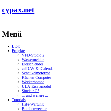
cypax.net
Menü
Blog
Projekte
VFD-Studio 2
Wassermelder
Eierschleuder
calDAV & iCalendar
Schaukelmotorrad
Küchen-Computer
Weckerbombe
ULA-Ersatzmodul
Sinclair C5
... und weitere ...
Tutorials
HiFi-Wartung
Bombenwecker