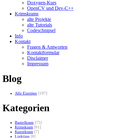
Doxygen-Kurs
OpenCV und Dev-C++
Krimskrams
alte Projekte
alte Tutorials
Codeschnipsel
Info
Kontakt
Fragen & Antworten
Kontaktformular
Disclaimer
Impressum
Blog
Alle Einträge
197
Kategorien
Bastelkram
75
Krimskram
61
Kunstkram
7
Linktipp
8