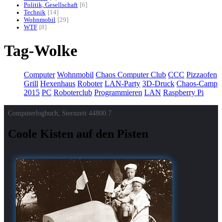
Politik, Gesellschaft
6
Technik
14
Wohnmobil
29
WTF
8
Tag-Wolke
Computer
Wohnmobil
Chaos Computer Club
CCC
Pizzaofen
Grill
Hexenhaus
Roboter
LAN-Party
3D-Druck
Chaos-Camp
2015
PC
Roboterclub
Programmieren
LAN
Raspberry Pi
Computerlogbuch, Sternzeit
44800.7
Coole Kisten auf den Pisten