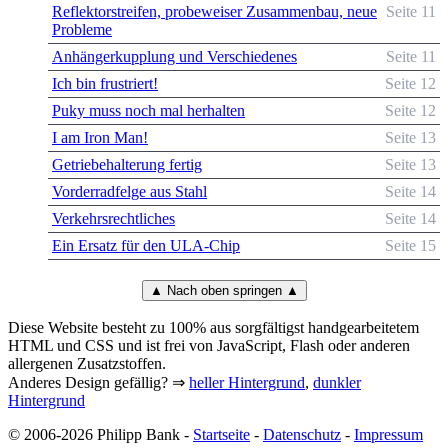
Reflektorstreifen, probeweiser Zusammenbau, neue
Seite 11
Probleme
Anhängerkupplung und Verschiedenes
Seite 11
Ich bin frustriert!
Seite 12
Puky muss noch mal herhalten
Seite 12
I am Iron Man!
Seite 13
Getriebehalterung fertig
Seite 13
Vorderradfelge aus Stahl
Seite 14
Verkehrsrechtliches
Seite 14
Ein Ersatz für den ULA-Chip
Seite 15
▲ Nach oben springen ▲
Diese Website besteht zu 100% aus sorgfältigst handgearbeitetem
HTML und CSS und ist frei von JavaScript, Flash oder anderen
allergenen Zusatzstoffen.
Anderes Design gefällig? ⇒
heller Hintergrund
,
dunkler
Hintergrund
© 2006-2026 Philipp Bank -
Startseite
-
Datenschutz
-
Impressum