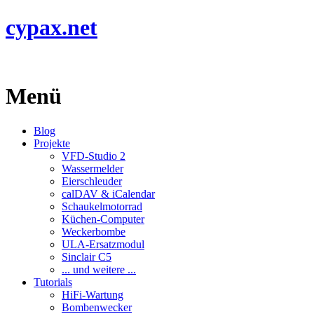
cypax.net
Menü
Blog
Projekte
VFD-Studio 2
Wassermelder
Eierschleuder
calDAV & iCalendar
Schaukelmotorrad
Küchen-Computer
Weckerbombe
ULA-Ersatzmodul
Sinclair C5
... und weitere ...
Tutorials
HiFi-Wartung
Bombenwecker