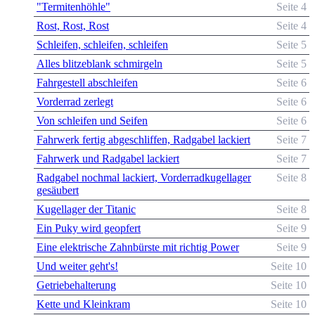
"Termitenhöhle"
Seite 4
Rost, Rost, Rost
Seite 4
Schleifen, schleifen, schleifen
Seite 5
Alles blitzeblank schmirgeln
Seite 5
Fahrgestell abschleifen
Seite 6
Vorderrad zerlegt
Seite 6
Von schleifen und Seifen
Seite 6
Fahrwerk fertig abgeschliffen, Radgabel lackiert
Seite 7
Fahrwerk und Radgabel lackiert
Seite 7
Radgabel nochmal lackiert, Vorderradkugellager
Seite 8
gesäubert
Kugellager der Titanic
Seite 8
Ein Puky wird geopfert
Seite 9
Eine elektrische Zahnbürste mit richtig Power
Seite 9
Und weiter geht's!
Seite 10
Getriebehalterung
Seite 10
Kette und Kleinkram
Seite 10