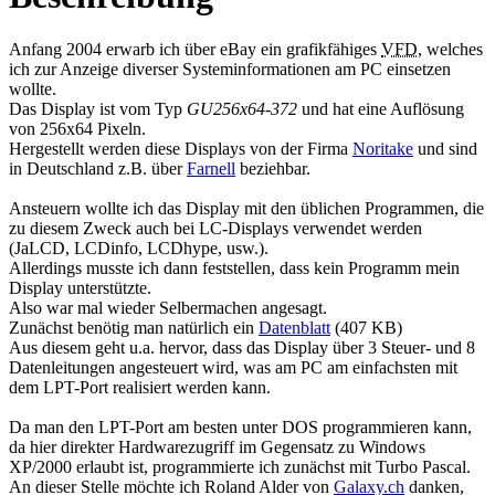
Anfang 2004 erwarb ich über eBay ein grafikfähiges
VFD
, welches
ich zur Anzeige diverser Systeminformationen am PC einsetzen
wollte.
Das Display ist vom Typ
GU256x64-372
und hat eine Auflösung
von 256x64 Pixeln.
Hergestellt werden diese Displays von der Firma
Noritake
und sind
in Deutschland z.B. über
Farnell
beziehbar.
Ansteuern wollte ich das Display mit den üblichen Programmen, die
zu diesem Zweck auch bei LC-Displays verwendet werden
(JaLCD, LCDinfo, LCDhype, usw.).
Allerdings musste ich dann feststellen, dass kein Programm mein
Display unterstützte.
Also war mal wieder Selbermachen angesagt.
Zunächst benötig man natürlich ein
Datenblatt
(407 KB)
Aus diesem geht u.a. hervor, dass das Display über 3 Steuer- und 8
Datenleitungen angesteuert wird, was am PC am einfachsten mit
dem LPT-Port realisiert werden kann.
Da man den LPT-Port am besten unter DOS programmieren kann,
da hier direkter Hardwarezugriff im Gegensatz zu Windows
XP/2000 erlaubt ist, programmierte ich zunächst mit Turbo Pascal.
An dieser Stelle möchte ich Roland Alder von
Galaxy.ch
danken,