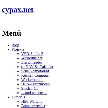
cypax.net
Menü
Blog
Projekte
VFD-Studio 2
Wassermelder
Eierschleuder
calDAV & iCalendar
Schaukelmotorrad
Küchen-Computer
Weckerbombe
ULA-Ersatzmodul
Sinclair C5
... und weitere ...
Tutorials
HiFi-Wartung
Bombenwecker