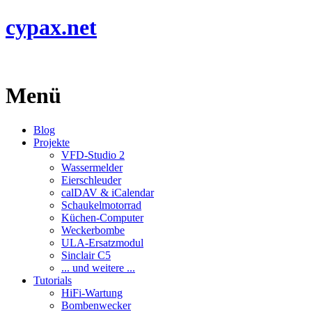
cypax.net
Menü
Blog
Projekte
VFD-Studio 2
Wassermelder
Eierschleuder
calDAV & iCalendar
Schaukelmotorrad
Küchen-Computer
Weckerbombe
ULA-Ersatzmodul
Sinclair C5
... und weitere ...
Tutorials
HiFi-Wartung
Bombenwecker