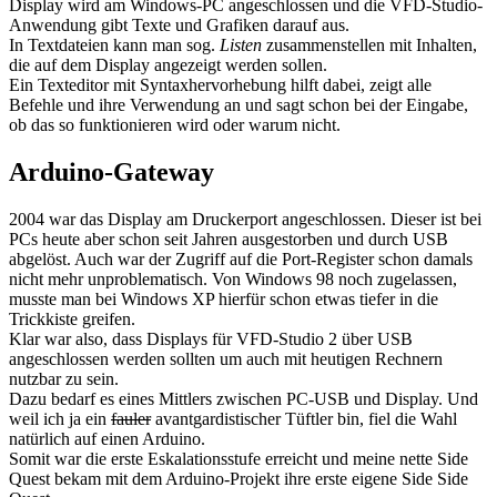
Display wird am Windows-PC angeschlossen und die VFD-Studio-
Anwendung gibt Texte und Grafiken darauf aus.
In Textdateien kann man sog.
Listen
zusammenstellen mit Inhalten,
die auf dem Display angezeigt werden sollen.
Ein Texteditor mit Syntaxhervorhebung hilft dabei, zeigt alle
Befehle und ihre Verwendung an und sagt schon bei der Eingabe,
ob das so funktionieren wird oder warum nicht.
Arduino-Gateway
2004 war das Display am Druckerport angeschlossen. Dieser ist bei
PCs heute aber schon seit Jahren ausgestorben und durch USB
abgelöst. Auch war der Zugriff auf die Port-Register schon damals
nicht mehr unproblematisch. Von Windows 98 noch zugelassen,
musste man bei Windows XP hierfür schon etwas tiefer in die
Trickkiste greifen.
Klar war also, dass Displays für VFD-Studio 2 über USB
angeschlossen werden sollten um auch mit heutigen Rechnern
nutzbar zu sein.
Dazu bedarf es eines Mittlers zwischen PC-USB und Display. Und
weil ich ja ein
fauler
avantgardistischer Tüftler bin, fiel die Wahl
natürlich auf einen Arduino.
Somit war die erste Eskalationsstufe erreicht und meine nette Side
Quest bekam mit dem Arduino-Projekt ihre erste eigene Side Side