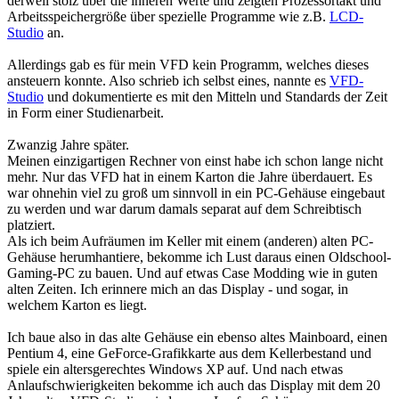
derweil stolz über die inneren Werte und zeigten Prozessortakt und
Arbeitsspeichergröße über spezielle Programme wie z.B.
LCD-
Studio
an.
Allerdings gab es für mein VFD kein Programm, welches dieses
ansteuern konnte. Also schrieb ich selbst eines, nannte es
VFD-
Studio
und dokumentierte es mit den Mitteln und Standards der Zeit
in Form einer Studienarbeit.
Zwanzig Jahre später.
Meinen einzigartigen Rechner von einst habe ich schon lange nicht
mehr. Nur das VFD hat in einem Karton die Jahre überdauert. Es
war ohnehin viel zu groß um sinnvoll in ein PC-Gehäuse eingebaut
zu werden und war darum damals separat auf dem Schreibtisch
platziert.
Als ich beim Aufräumen im Keller mit einem (anderen) alten PC-
Gehäuse herumhantiere, bekomme ich Lust daraus einen Oldschool-
Gaming-PC zu bauen. Und auf etwas Case Modding wie in guten
alten Zeiten. Ich erinnere mich an das Display - und sogar, in
welchem Karton es liegt.
Ich baue also in das alte Gehäuse ein ebenso altes Mainboard, einen
Pentium 4, eine GeForce-Grafikkarte aus dem Kellerbestand und
spiele ein altersgerechtes Windows XP auf. Und nach etwas
Anlaufschwierigkeiten bekomme ich auch das Display mit dem 20