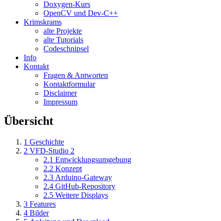
Doxygen-Kurs
OpenCV und Dev-C++
Krimskrams
alte Projekte
alte Tutorials
Codeschnipsel
Info
Kontakt
Fragen & Antworten
Kontaktformular
Disclaimer
Impressum
Übersicht
1
Geschichte
2
VFD-Studio 2
2.1
Entwicklungsumgebung
2.2
Konzept
2.3
Arduino-Gateway
2.4
GitHub-Repository
2.5
Weitere Displays
3
Features
4
Bilder