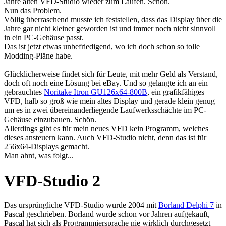
Jahre alten VFD-Studio wieder zum Laufen. Schön.
Nun das Problem.
Völlig überraschend musste ich feststellen, dass das Display über die
Jahre gar nicht kleiner geworden ist und immer noch nicht sinnvoll
in ein PC-Gehäuse passt.
Das ist jetzt etwas unbefriedigend, wo ich doch schon so tolle
Modding-Pläne habe.
Glücklicherweise findet sich für Leute, mit mehr Geld als Verstand,
doch oft noch eine Lösung bei eBay. Und so gelangte ich an ein
gebrauchtes
Noritake Itron GU126x64-800B
, ein grafikfähiges
VFD, halb so groß wie mein altes Display und gerade klein genug
um es in zwei übereinanderliegende Laufwerksschächte im PC-
Gehäuse einzubauen. Schön.
Allerdings gibt es für mein neues VFD kein Programm, welches
dieses ansteuern kann. Auch VFD-Studio nicht, denn das ist für
256x64-Displays gemacht.
Man ahnt, was folgt...
VFD-Studio 2
Das ursprüngliche VFD-Studio wurde 2004 mit
Borland Delphi 7
in
Pascal geschrieben. Borland wurde schon vor Jahren aufgekauft,
Pascal hat sich als Programmiersprache nie wirklich durchgesetzt