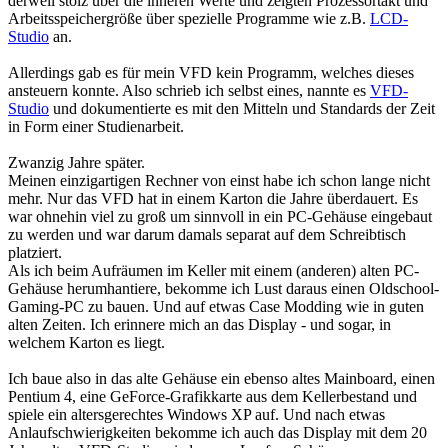
derweil stolz über die inneren Werte und zeigten Prozessortakt und
Arbeitsspeichergröße über spezielle Programme wie z.B.
LCD-
Studio
an.
Allerdings gab es für mein VFD kein Programm, welches dieses
ansteuern konnte. Also schrieb ich selbst eines, nannte es
VFD-
Studio
und dokumentierte es mit den Mitteln und Standards der Zeit
in Form einer Studienarbeit.
Zwanzig Jahre später.
Meinen einzigartigen Rechner von einst habe ich schon lange nicht
mehr. Nur das VFD hat in einem Karton die Jahre überdauert. Es
war ohnehin viel zu groß um sinnvoll in ein PC-Gehäuse eingebaut
zu werden und war darum damals separat auf dem Schreibtisch
platziert.
Als ich beim Aufräumen im Keller mit einem (anderen) alten PC-
Gehäuse herumhantiere, bekomme ich Lust daraus einen Oldschool-
Gaming-PC zu bauen. Und auf etwas Case Modding wie in guten
alten Zeiten. Ich erinnere mich an das Display - und sogar, in
welchem Karton es liegt.
Ich baue also in das alte Gehäuse ein ebenso altes Mainboard, einen
Pentium 4, eine GeForce-Grafikkarte aus dem Kellerbestand und
spiele ein altersgerechtes Windows XP auf. Und nach etwas
Anlaufschwierigkeiten bekomme ich auch das Display mit dem 20