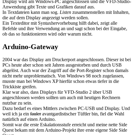
Display wird am Windows-PC angeschlossen und die VFD-Studio-
Anwendung gibt Texte und Grafiken darauf aus.
In Textdateien kann man sog.
Listen
zusammenstellen mit Inhalten,
die auf dem Display angezeigt werden sollen.
Ein Texteditor mit Syntaxhervorhebung hilft dabei, zeigt alle
Befehle und ihre Verwendung an und sagt schon bei der Eingabe,
ob das so funktionieren wird oder warum nicht.
Arduino-Gateway
2004 war das Display am Druckerport angeschlossen. Dieser ist bei
PCs heute aber schon seit Jahren ausgestorben und durch USB
abgelöst. Auch war der Zugriff auf die Port-Register schon damals
nicht mehr unproblematisch. Von Windows 98 noch zugelassen,
musste man bei Windows XP hierfür schon etwas tiefer in die
Trickkiste greifen.
Klar war also, dass Displays für VFD-Studio 2 über USB
angeschlossen werden sollten um auch mit heutigen Rechnern
nutzbar zu sein.
Dazu bedarf es eines Mittlers zwischen PC-USB und Display. Und
weil ich ja ein
fauler
avantgardistischer Tüftler bin, fiel die Wahl
natürlich auf einen Arduino.
Somit war die erste Eskalationsstufe erreicht und meine nette Side
Quest bekam mit dem Arduino-Projekt ihre erste eigene Side Side