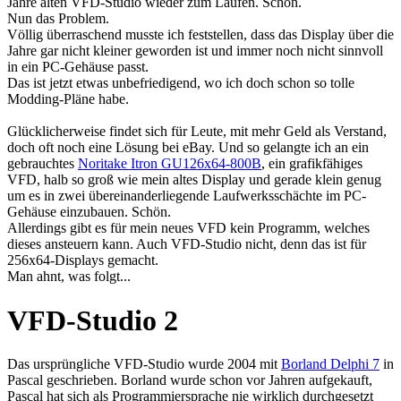
Jahre alten VFD-Studio wieder zum Laufen. Schön.
Nun das Problem.
Völlig überraschend musste ich feststellen, dass das Display über die
Jahre gar nicht kleiner geworden ist und immer noch nicht sinnvoll
in ein PC-Gehäuse passt.
Das ist jetzt etwas unbefriedigend, wo ich doch schon so tolle
Modding-Pläne habe.
Glücklicherweise findet sich für Leute, mit mehr Geld als Verstand,
doch oft noch eine Lösung bei eBay. Und so gelangte ich an ein
gebrauchtes
Noritake Itron GU126x64-800B
, ein grafikfähiges
VFD, halb so groß wie mein altes Display und gerade klein genug
um es in zwei übereinanderliegende Laufwerksschächte im PC-
Gehäuse einzubauen. Schön.
Allerdings gibt es für mein neues VFD kein Programm, welches
dieses ansteuern kann. Auch VFD-Studio nicht, denn das ist für
256x64-Displays gemacht.
Man ahnt, was folgt...
VFD-Studio 2
Das ursprüngliche VFD-Studio wurde 2004 mit
Borland Delphi 7
in
Pascal geschrieben. Borland wurde schon vor Jahren aufgekauft,
Pascal hat sich als Programmiersprache nie wirklich durchgesetzt