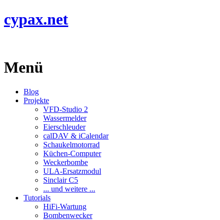
cypax.net
Menü
Blog
Projekte
VFD-Studio 2
Wassermelder
Eierschleuder
calDAV & iCalendar
Schaukelmotorrad
Küchen-Computer
Weckerbombe
ULA-Ersatzmodul
Sinclair C5
... und weitere ...
Tutorials
HiFi-Wartung
Bombenwecker