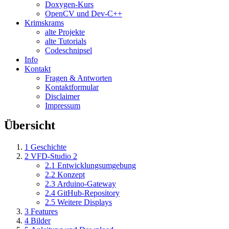
Doxygen-Kurs
OpenCV und Dev-C++
Krimskrams
alte Projekte
alte Tutorials
Codeschnipsel
Info
Kontakt
Fragen & Antworten
Kontaktformular
Disclaimer
Impressum
Übersicht
1
Geschichte
2
VFD-Studio 2
2.1
Entwicklungsumgebung
2.2
Konzept
2.3
Arduino-Gateway
2.4
GitHub-Repository
2.5
Weitere Displays
3
Features
4
Bilder