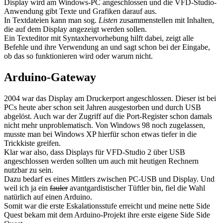
Display wird am Windows-PC angeschlossen und die VFD-Studio-
Anwendung gibt Texte und Grafiken darauf aus.
In Textdateien kann man sog.
Listen
zusammenstellen mit Inhalten,
die auf dem Display angezeigt werden sollen.
Ein Texteditor mit Syntaxhervorhebung hilft dabei, zeigt alle
Befehle und ihre Verwendung an und sagt schon bei der Eingabe,
ob das so funktionieren wird oder warum nicht.
Arduino-Gateway
2004 war das Display am Druckerport angeschlossen. Dieser ist bei
PCs heute aber schon seit Jahren ausgestorben und durch USB
abgelöst. Auch war der Zugriff auf die Port-Register schon damals
nicht mehr unproblematisch. Von Windows 98 noch zugelassen,
musste man bei Windows XP hierfür schon etwas tiefer in die
Trickkiste greifen.
Klar war also, dass Displays für VFD-Studio 2 über USB
angeschlossen werden sollten um auch mit heutigen Rechnern
nutzbar zu sein.
Dazu bedarf es eines Mittlers zwischen PC-USB und Display. Und
weil ich ja ein
fauler
avantgardistischer Tüftler bin, fiel die Wahl
natürlich auf einen Arduino.
Somit war die erste Eskalationsstufe erreicht und meine nette Side
Quest bekam mit dem Arduino-Projekt ihre erste eigene Side Side