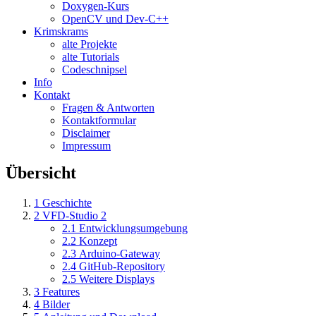
Doxygen-Kurs
OpenCV und Dev-C++
Krimskrams
alte Projekte
alte Tutorials
Codeschnipsel
Info
Kontakt
Fragen & Antworten
Kontaktformular
Disclaimer
Impressum
Übersicht
1
Geschichte
2
VFD-Studio 2
2.1
Entwicklungsumgebung
2.2
Konzept
2.3
Arduino-Gateway
2.4
GitHub-Repository
2.5
Weitere Displays
3
Features
4
Bilder