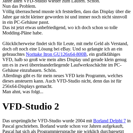
Jahre alten VFD-Studio wieder zum Laufen. Schön.
Nun das Problem.
Völlig überraschend musste ich feststellen, dass das Display über die
Jahre gar nicht kleiner geworden ist und immer noch nicht sinnvoll
in ein PC-Gehäuse passt.
Das ist jetzt etwas unbefriedigend, wo ich doch schon so tolle
Modding-Pläne habe.
Glücklicherweise findet sich für Leute, mit mehr Geld als Verstand,
doch oft noch eine Lösung bei eBay. Und so gelangte ich an ein
gebrauchtes
Noritake Itron GU126x64-800B
, ein grafikfähiges
VFD, halb so groß wie mein altes Display und gerade klein genug
um es in zwei übereinanderliegende Laufwerksschächte im PC-
Gehäuse einzubauen. Schön.
Allerdings gibt es für mein neues VFD kein Programm, welches
dieses ansteuern kann. Auch VFD-Studio nicht, denn das ist für
256x64-Displays gemacht.
Man ahnt, was folgt...
VFD-Studio 2
Das ursprüngliche VFD-Studio wurde 2004 mit
Borland Delphi 7
in
Pascal geschrieben. Borland wurde schon vor Jahren aufgekauft,
Pascal hat sich als Programmiersprache nie wirklich durchgesetzt