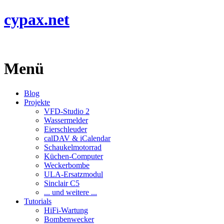
cypax.net
Menü
Blog
Projekte
VFD-Studio 2
Wassermelder
Eierschleuder
calDAV & iCalendar
Schaukelmotorrad
Küchen-Computer
Weckerbombe
ULA-Ersatzmodul
Sinclair C5
... und weitere ...
Tutorials
HiFi-Wartung
Bombenwecker