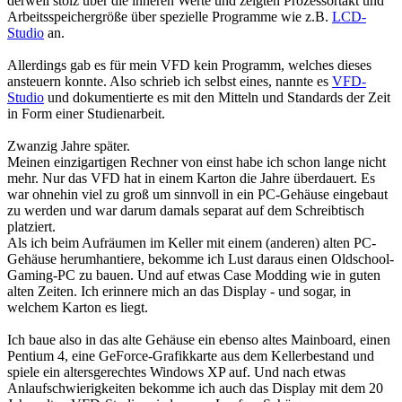
derweil stolz über die inneren Werte und zeigten Prozessortakt und
Arbeitsspeichergröße über spezielle Programme wie z.B.
LCD-
Studio
an.
Allerdings gab es für mein VFD kein Programm, welches dieses
ansteuern konnte. Also schrieb ich selbst eines, nannte es
VFD-
Studio
und dokumentierte es mit den Mitteln und Standards der Zeit
in Form einer Studienarbeit.
Zwanzig Jahre später.
Meinen einzigartigen Rechner von einst habe ich schon lange nicht
mehr. Nur das VFD hat in einem Karton die Jahre überdauert. Es
war ohnehin viel zu groß um sinnvoll in ein PC-Gehäuse eingebaut
zu werden und war darum damals separat auf dem Schreibtisch
platziert.
Als ich beim Aufräumen im Keller mit einem (anderen) alten PC-
Gehäuse herumhantiere, bekomme ich Lust daraus einen Oldschool-
Gaming-PC zu bauen. Und auf etwas Case Modding wie in guten
alten Zeiten. Ich erinnere mich an das Display - und sogar, in
welchem Karton es liegt.
Ich baue also in das alte Gehäuse ein ebenso altes Mainboard, einen
Pentium 4, eine GeForce-Grafikkarte aus dem Kellerbestand und
spiele ein altersgerechtes Windows XP auf. Und nach etwas
Anlaufschwierigkeiten bekomme ich auch das Display mit dem 20