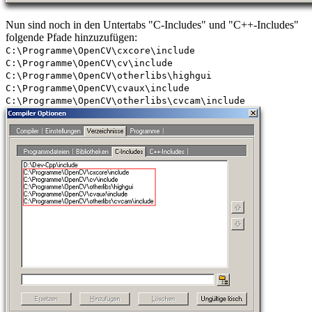
Nun sind noch in den Untertabs "C-Includes" und "C++-Includes"
folgende Pfade hinzuzufügen:
C:\Programme\OpenCV\cxcore\include
C:\Programme\OpenCV\cv\include
C:\Programme\OpenCV\otherlibs\highgui
C:\Programme\OpenCV\cvaux\include
C:\Programme\OpenCV\otherlibs\cvcam\include