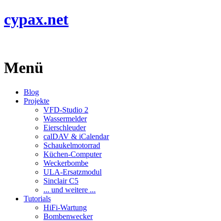
cypax.net
Menü
Blog
Projekte
VFD-Studio 2
Wassermelder
Eierschleuder
calDAV & iCalendar
Schaukelmotorrad
Küchen-Computer
Weckerbombe
ULA-Ersatzmodul
Sinclair C5
... und weitere ...
Tutorials
HiFi-Wartung
Bombenwecker