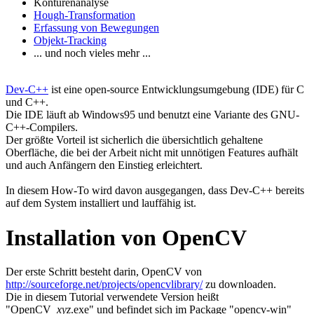
Konturenanalyse
Hough-Transformation
Erfassung von Bewegungen
Objekt-Tracking
... und noch vieles mehr ...
Dev-C++
ist eine open-source Entwicklungsumgebung (IDE) für C
und C++.
Die IDE läuft ab Windows95 und benutzt eine Variante des GNU-
C++-Compilers.
Der größte Vorteil ist sicherlich die übersichtlich gehaltene
Oberfläche, die bei der Arbeit nicht mit unnötigen Features aufhält
und auch Anfängern den Einstieg erleichtert.
In diesem How-To wird davon ausgegangen, dass Dev-C++ bereits
auf dem System installiert und lauffähig ist.
Installation von OpenCV
Der erste Schritt besteht darin, OpenCV von
http://sourceforge.net/projects/opencvlibrary/
zu downloaden.
Die in diesem Tutorial verwendete Version heißt
"OpenCV_
xyz
.exe" und befindet sich im Package "opencv-win"