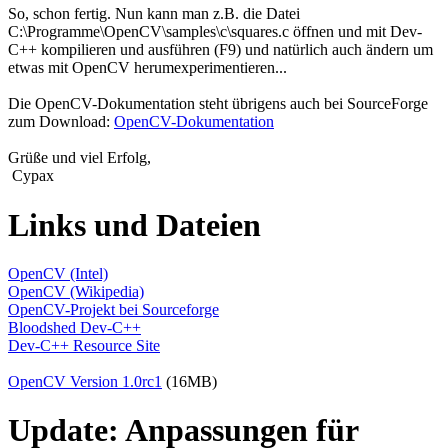
So, schon fertig. Nun kann man z.B. die Datei
C:\Programme\OpenCV\samples\c\squares.c öffnen und mit Dev-
C++ kompilieren und ausführen (F9) und natürlich auch ändern um
etwas mit OpenCV herumexperimentieren...
Die OpenCV-Dokumentation steht übrigens auch bei SourceForge
zum Download:
OpenCV-Dokumentation
Grüße und viel Erfolg,
Cypax
Links und Dateien
OpenCV (Intel)
OpenCV (Wikipedia)
OpenCV-Projekt bei Sourceforge
Bloodshed Dev-C++
Dev-C++ Resource Site
OpenCV Version 1.0rc1
(16MB)
Update: Anpassungen für