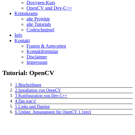
Doxygen-Kurs
OpenCV und Dev-C++
Krimskrams
alte Projekte
alte Tutorials
Codeschnipsel
Info
Kontakt
Fragen & Antworten
Kontaktformular
Disclaimer
Impressum
Tutorial: OpenCV
1
Beschreibung
2
Installation von OpenCV
3
Konfiguration von Dev-C++
4
Das war's!
5
Links und Dateien
6
Update: Anpassungen für OpenCV 1.1pre1