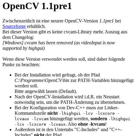
OpenCV 1.1pre1
Zwischenzeitlich ist eine neuere OpenCV-Version
1.1pre1
bei
Sourceforge
erhältlich.
Bei dieser Version gibt es keine cvcam-Library mehr. Auszug aus
dem Changelog:
[Windows] cvcam has been removed (as videoInput is now
supported by highgui)
Wenn diese Version verwendet werden soll, sind daher folgende
Punke zu beachten:
Bei der Installation wird gefragt, ob der Pfad
C:\Programme\OpenCV\bin
zur PATH-Variablen hinzugefügt
werden soll.
Bitte angewählt lassen (Default).
Nach der OpenCV-Installation wird i.d.R. ein Neustart
notwendig sein, um die PATH-Änderung zu übernehmen.
Bei der Konfiguration von Dev-C++ muss zur Linker-
Kommandozeile
nicht
-lhighgui -lcv -lcxcore -
hinzugefügt werden,
sondern
lcvaux -lcvcam
-lhighgui
. Also
ohne -lcvcam
!
-lcv -lcxcore -lcvaux
Außerdem ist in den Untertabs "C-Includes" und "C++-
Includes"
nicht
der Pfad