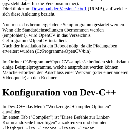
(
xyz
steht dabei für die Versionsnummer).
Direktlink zum
Download der Version 1.0rc1
(16 MB), auf welche
sich diese Anleitung bezieht.
Nun muss das heruntergeladene Setupprogramm gestartet werden.
Wenn alle Standardeinstellungen übernommen werden
(empfohlen!), wird OpenCV in das Verzeichnis
C:\Programme\OpenCV installiert.
Nach der Installation ist ein Reboot nötig, da die Pfadangaben
erweitert wurden (C:\Programme\OpenCV\bin).
Im Ordner C:\Programme\OpenCV\samples\c befinden sich alsdann
einige Beispielprogramme, welche ausprobiert werden können.
Manche erfordern den Anschluss einer Webcam (oder einer anderen
Videoquelle) an den Rechner.
Konfiguration von Dev-C++
In Dev-C++ das Menü "Werkzeuge->Compiler Optionen"
anwählen.
Im ersten Tab ("Compiler") ist "Diese Befehle zur Linker-
Kommandozeile hinzufügen" anzukreuzen und darunter
-lhighgui -lcv -lcxcore -lcvaux -lcvcam