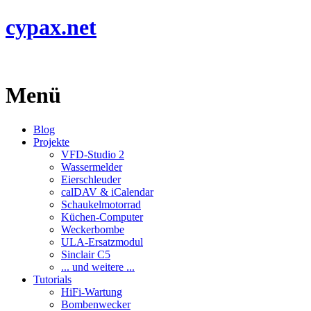
cypax.net
Menü
Blog
Projekte
VFD-Studio 2
Wassermelder
Eierschleuder
calDAV & iCalendar
Schaukelmotorrad
Küchen-Computer
Weckerbombe
ULA-Ersatzmodul
Sinclair C5
... und weitere ...
Tutorials
HiFi-Wartung
Bombenwecker