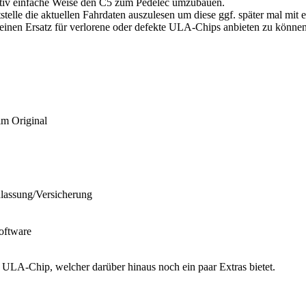
lativ einfache Weise den C5 zum Pedelec umzubauen.
ittstelle die aktuellen Fahrdaten auszulesen um diese ggf. später mal mi
 einen Ersatz für verlorene oder defekte ULA-Chips anbieten zu können
m Original
ulassung/Versicherung
Software
n ULA-Chip, welcher darüber hinaus noch ein paar Extras bietet.