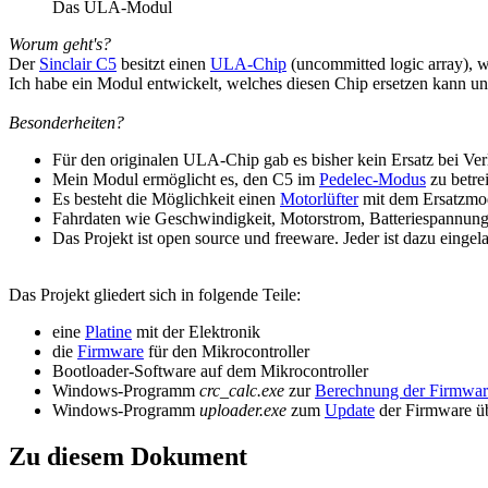
Das ULA-Modul
Worum geht's?
Der
Sinclair C5
besitzt einen
ULA-Chip
(uncommitted logic array), w
Ich habe ein Modul entwickelt, welches diesen Chip ersetzen kann un
Besonderheiten?
Für den originalen ULA-Chip gab es bisher kein Ersatz bei Ver
Mein Modul ermöglicht es, den C5 im
Pedelec-Modus
zu betre
Es besteht die Möglichkeit einen
Motorlüfter
mit dem Ersatzmod
Fahrdaten wie Geschwindigkeit, Motorstrom, Batteriespannung 
Das Projekt ist open source und freeware. Jeder ist dazu einge
Das Projekt gliedert sich in folgende Teile:
eine
Platine
mit der Elektronik
die
Firmware
für den Mikrocontroller
Bootloader-Software auf dem Mikrocontroller
Windows-Programm
crc_calc.exe
zur
Berechnung der Firmwa
Windows-Programm
uploader.exe
zum
Update
der Firmware ü
Zu diesem Dokument