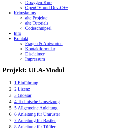
Doxygen-Kurs
OpenCV und Dev-C++
Krimskrams
alte Projekte
alte Tutorials
Codeschnipsel
Info
Kontakt
Fragen & Antworten
Kontaktformular
Disclaimer
Impressum
Projekt: ULA-Modul
1
Einführung
2
Lizenz
3
Glossar
4
Technische Umsetzung
5
Allgemeine Anleitung
6
Anleitung für Umrüster
7
Anleitung für Bastler
8
Anleitung für Tüftler