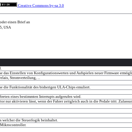
Creative Commons by-sa 3.0
oder einen Brief an
05, USA
l.
he das Einstellen von Konfigurationswerten und Aufspielen neuer Firmware ermögli
lais, Stromverteilung, ...
he die Funktionalität des bisherigen ULA-Chips emuliert.
treten eines bestimmten Interrupts aufgerufen wird.
or nur aktivieren lässt, wenn der Fahrer zeitgleich auch in die Pedale tritt. Zulass
s welcher die Steuerlogik beinhaltet.
Mikrocontroller.