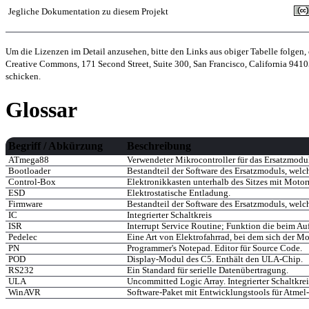
Jegliche Dokumentation zu diesem Projekt
Um die Lizenzen im Detail anzusehen, bitte den Links aus obiger Tabelle folgen, 
Creative Commons, 171 Second Street, Suite 300, San Francisco, California 941
schicken.
Glossar
Begriff / Abkürzung
Beschreibung
ATmega88
Verwendeter Mikrocontroller für das Ersatzmodu
Bootloader
Bestandteil der Software des Ersatzmoduls, welc
Control-Box
Elektronikkasten unterhalb des Sitzes mit Motorre
ESD
Elektrostatische Entladung.
Firmware
Bestandteil der Software des Ersatzmoduls, welc
IC
Integrierter Schaltkreis
ISR
Interrupt Service Routine; Funktion die beim Auf
Pedelec
Eine Art von Elektrofahrrad, bei dem sich der Mot
PN
Programmer's Notepad. Editor für Source Code.
POD
Display-Modul des C5. Enthält den ULA-Chip.
RS232
Ein Standard für serielle Datenübertragung.
ULA
Uncommitted Logic Array. Integrierter Schaltkrei
WinAVR
Software-Paket mit Entwicklungstools für Atmel-