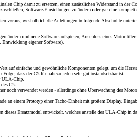
alen Chip damit zu ersetzen, einen zusätzlichen Widerstand in der Con
nzuschließen, Software-Einstellungen zu ändern oder gar eine komplett
en voraus, weshalb ich die Anleitungen in folgende Abschnitte untertei
gen ändern und neue Software aufspielen, Anschluss eines Motorlüfters
 Entwicklung eigener Software).
Wert auf einfache und gewöhnliche Komponenten gelegt, um die Herstel
r Folge, dass der C5 für nahezu jeden sehr gut instandsetzbar ist.
der ULA-Chip.
" des C5.
immer noch verwendet werden - allerdings ohne Überwachung des Motors
erade an einem Prototyp einer Tacho-Einheit mit großem Display, Einga
sen dieses Ersatzmodul entwickelt, welches anstelle des ULA-Chip in da