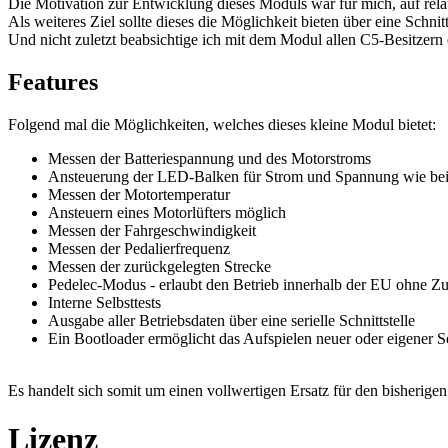
Die Motivation zur Entwicklung dieses Moduls war für mich, auf re
Als weiteres Ziel sollte dieses die Möglichkeit bieten über eine Schn
Und nicht zuletzt beabsichtige ich mit dem Modul allen C5-Besitzern
Features
Folgend mal die Möglichkeiten, welches dieses kleine Modul bietet:
Messen der Batteriespannung und des Motorstroms
Ansteuerung der LED-Balken für Strom und Spannung wie bei
Messen der Motortemperatur
Ansteuern eines Motorlüfters möglich
Messen der Fahrgeschwindigkeit
Messen der Pedalierfrequenz
Messen der zurückgelegten Strecke
Pedelec-Modus - erlaubt den Betrieb innerhalb der EU ohne Z
Interne Selbsttests
Ausgabe aller Betriebsdaten über eine serielle Schnittstelle
Ein Bootloader ermöglicht das Aufspielen neuer oder eigener 
Es handelt sich somit um einen vollwertigen Ersatz für den bisherige
Lizenz