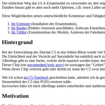
Der einfachste Weg das ULA-Ersatzmodul zu verwenden ist, den origin
Darüber hinaus gibt es aber noch mehr Optionen, z.B. einen Lüfter a
Diese Möglichkeiten setzen unterschiedliche Kenntnisse und Fähigkeit
für Umrüster
(Installation des Ersatzmoduls),
für Bastler
(Pedelec-Sensoren anschließen, Software-Einstellun
für Tüftler
(Zusammenbau des Moduls, Auslesen der Fahrdaten,
Hintergrund
Bei der Entwicklung des Sinclair C5 in den frühen 80ern wurde viel 
Die Einfachheit und der Verzicht auf Spezialteile hat natürlich auch zu
Allerdings gibt es eine Sache, welche nicht repariert werden kann: 
Dieser Chip (ein
uncommitted logic array
) ist sozusagen das "Gehirn
Wenn dieser Chip verloren geht oder defekt ist, kann der C5 zwar 
Wie ich schon
im C5-Tagebuch
geschrieben hatte, arbeitete ich da g
Steuereinheit des C5 (das POD) ersetzen sollte.
Inzwischen habe ich mich allerdings anders entschieden und stattdes
Motivation