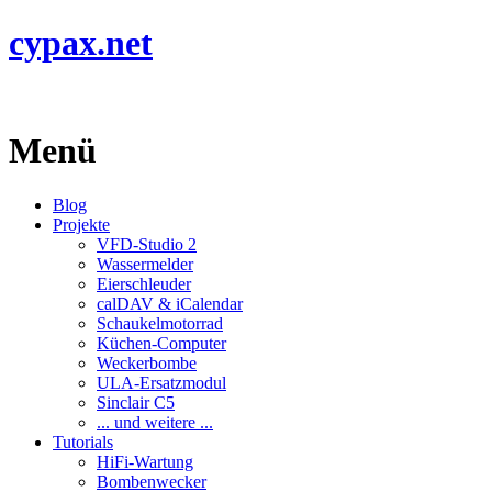
cypax.net
Menü
Blog
Projekte
VFD-Studio 2
Wassermelder
Eierschleuder
calDAV & iCalendar
Schaukelmotorrad
Küchen-Computer
Weckerbombe
ULA-Ersatzmodul
Sinclair C5
... und weitere ...
Tutorials
HiFi-Wartung
Bombenwecker