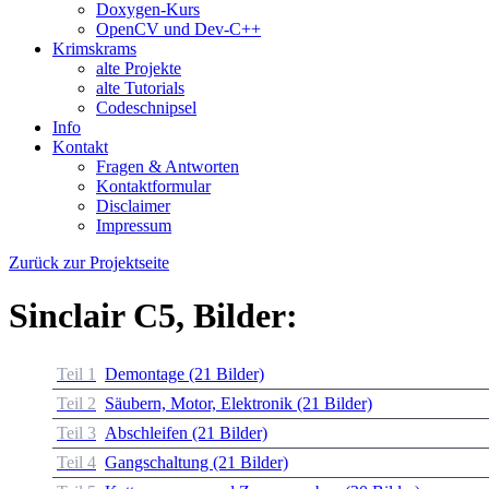
Doxygen-Kurs
OpenCV und Dev-C++
Krimskrams
alte Projekte
alte Tutorials
Codeschnipsel
Info
Kontakt
Fragen & Antworten
Kontaktformular
Disclaimer
Impressum
Zurück zur Projektseite
Sinclair C5, Bilder:
Teil 1
Demontage (21 Bilder)
Teil 2
Säubern, Motor, Elektronik (21 Bilder)
Teil 3
Abschleifen (21 Bilder)
Teil 4
Gangschaltung (21 Bilder)