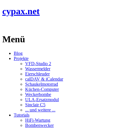
cypax.net
Menü
Blog
Projekte
VFD-Studio 2
Wassermelder
Eierschleuder
calDAV & iCalendar
Schaukelmotorrad
Küchen-Computer
Weckerbombe
ULA-Ersatzmodul
Sinclair C5
... und weitere ...
Tutorials
HiFi-Wartung
Bombenwecker