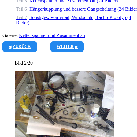
Teil 5
Kettenspanner und Zusammenbau (20 Bilder)
Teil 6
Hängerkupplung und bessere Gangschaltung (24 Bilder
Teil 7
Sonstiges: Vorderrad, Windschild, Tacho-Prototyp (4
Bilder)
Galerie:
Kettenspanner und Zusammenbau
ZURÜCK
WEITER
Bild 2/20