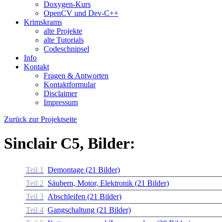
Doxygen-Kurs
OpenCV und Dev-C++
Krimskrams
alte Projekte
alte Tutorials
Codeschnipsel
Info
Kontakt
Fragen & Antworten
Kontaktformular
Disclaimer
Impressum
Zurück zur Projektseite
Sinclair C5, Bilder:
Teil 1
Demontage (21 Bilder)
Teil 2
Säubern, Motor, Elektronik (21 Bilder)
Teil 3
Abschleifen (21 Bilder)
Teil 4
Gangschaltung (21 Bilder)