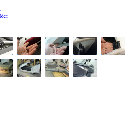
)
lder)