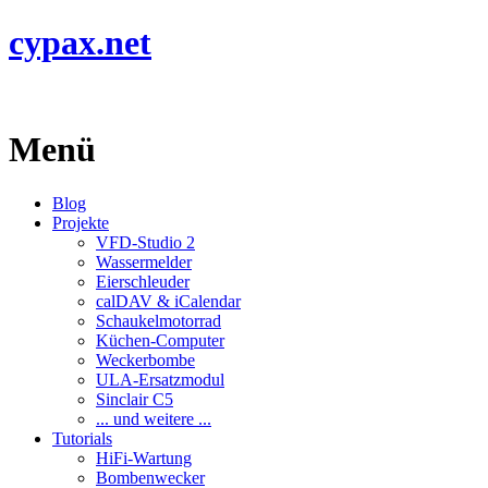
cypax.net
Menü
Blog
Projekte
VFD-Studio 2
Wassermelder
Eierschleuder
calDAV & iCalendar
Schaukelmotorrad
Küchen-Computer
Weckerbombe
ULA-Ersatzmodul
Sinclair C5
... und weitere ...
Tutorials
HiFi-Wartung
Bombenwecker