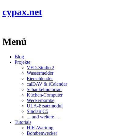
cypax.net
Menü
Blog
Projekte
VFD-Studio 2
Wassermelder
Eierschleuder
calDAV & iCalendar
Schaukelmotorrad
Küchen-Computer
Weckerbombe
ULA-Ersatzmodul
Sinclair C5
... und weitere ...
Tutorials
HiFi-Wartung
Bombenwecker