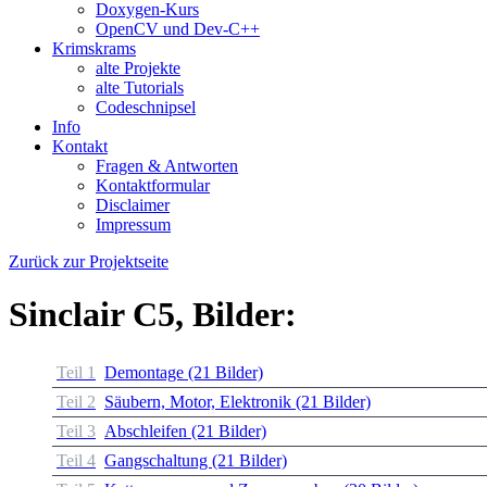
Doxygen-Kurs
OpenCV und Dev-C++
Krimskrams
alte Projekte
alte Tutorials
Codeschnipsel
Info
Kontakt
Fragen & Antworten
Kontaktformular
Disclaimer
Impressum
Zurück zur Projektseite
Sinclair C5, Bilder:
Teil 1
Demontage (21 Bilder)
Teil 2
Säubern, Motor, Elektronik (21 Bilder)
Teil 3
Abschleifen (21 Bilder)
Teil 4
Gangschaltung (21 Bilder)