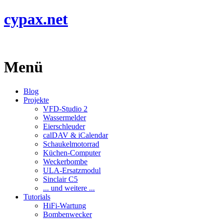
cypax.net
Menü
Blog
Projekte
VFD-Studio 2
Wassermelder
Eierschleuder
calDAV & iCalendar
Schaukelmotorrad
Küchen-Computer
Weckerbombe
ULA-Ersatzmodul
Sinclair C5
... und weitere ...
Tutorials
HiFi-Wartung
Bombenwecker