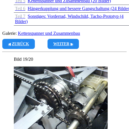
Teil 5
Kettenspanner und Zusammenbau (20 Bilder)
Teil 6
Hängerkupplung und bessere Gangschaltung (24 Bilder
Teil 7
Sonstiges: Vorderrad, Windschild, Tacho-Prototyp (4
Bilder)
Galerie:
Kettenspanner und Zusammenbau
ZURÜCK
WEITER
Bild 19/20