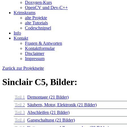
Doxygen-Kurs
OpenCV und Dev-C++
Krimskrams
alte Projekte
alte Tutorials
Codeschnipsel
Info
Kontakt
Fragen & Antworten
Kontaktformular
Disclaimer
Impressum
Zurück zur Projektseite
Sinclair C5, Bilder:
Teil 1
Demontage (21 Bilder)
Teil 2
Säubern, Motor, Elektronik (21 Bilder)
Teil 3
Abschleifen (21 Bilder)
Teil 4
Gangschaltung (21 Bilder)