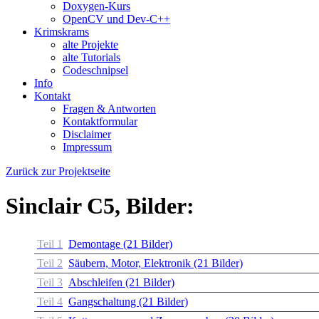
Doxygen-Kurs
OpenCV und Dev-C++
Krimskrams
alte Projekte
alte Tutorials
Codeschnipsel
Info
Kontakt
Fragen & Antworten
Kontaktformular
Disclaimer
Impressum
Zurück zur Projektseite
Sinclair C5, Bilder:
Teil 1
Demontage (21 Bilder)
Teil 2
Säubern, Motor, Elektronik (21 Bilder)
Teil 3
Abschleifen (21 Bilder)
Teil 4
Gangschaltung (21 Bilder)