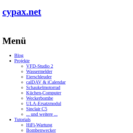
cypax.net
Menü
Blog
Projekte
VFD-Studio 2
Wassermelder
Eierschleuder
calDAV & iCalendar
Schaukelmotorrad
Küchen-Computer
Weckerbombe
ULA-Ersatzmodul
Sinclair C5
... und weitere ...
Tutorials
HiFi-Wartung
Bombenwecker