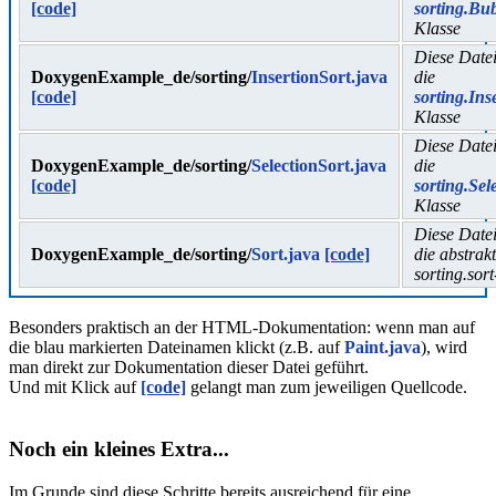
[code]
sorting.Bu
Klasse
Diese Datei
DoxygenExample_de/sorting/
InsertionSort.java
die
[code]
sorting.Ins
Klasse
Diese Datei
DoxygenExample_de/sorting/
SelectionSort.java
die
[code]
sorting.Sel
Klasse
Diese Datei
DoxygenExample_de/sorting/
Sort.java
[code]
die abstrak
sorting.sor
Besonders praktisch an der HTML-Dokumentation: wenn man auf
die blau markierten Dateinamen klickt (z.B. auf
Paint.java
), wird
man direkt zur Dokumentation dieser Datei geführt.
Und mit Klick auf
[code]
gelangt man zum jeweiligen Quellcode.
Noch ein kleines Extra...
Im Grunde sind diese Schritte bereits ausreichend für eine