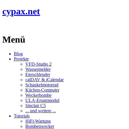
cypax.net
Menü
Blog
Projekte
VFD-Studio 2
Wassermelder
Eierschleuder
calDAV & iCalendar
Schaukelmotorrad
Küchen-Computer
Weckerbombe
ULA-Ersatzmodul
Sinclair C5
... und weitere ...
Tutorials
HiFi-Wartung
Bombenwecker