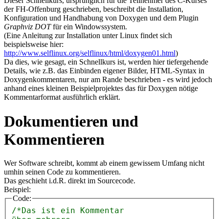
Dieser Schnellkurs, ursprünglich für die Teilnehmer des C-Kurses
der FH-Offenburg geschrieben, beschreibt die Installation,
Konfiguration und Handhabung von Doxygen und dem Plugin
Graphviz DOT
für ein Windowssystem.
(Eine Anleitung zur Installation unter Linux findet sich
beispielsweise hier:
http://www.selflinux.org/selflinux/html/doxygen01.html
)
Da dies, wie gesagt, ein Schnellkurs ist, werden hier tiefergehende
Details, wie z.B. das Einbinden eigener Bilder, HTML-Syntax in
Doxygenkommentaren, nur am Rande beschrieben - es wird jedoch
anhand eines kleinen Beispielprojektes das für Doxygen nötige
Kommentarformat ausführlich erklärt.
Dokumentieren und
Kommentieren
Wer Software schreibt, kommt ab einem gewissem Umfang nicht
umhin seinen Code zu kommentieren.
Das geschieht i.d.R. direkt im Sourcecode.
Beispiel:
Code:
/*Das ist ein Kommentar