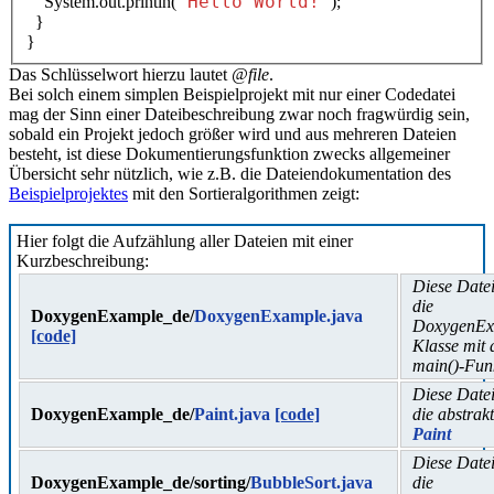
"Hello World!"
System.out.println(
);
}
}
Das Schlüsselwort hierzu lautet
@file
.
Bei solch einem simplen Beispielprojekt mit nur einer Codedatei
mag der Sinn einer Dateibeschreibung zwar noch fragwürdig sein,
sobald ein Projekt jedoch größer wird und aus mehreren Dateien
besteht, ist diese Dokumentierungsfunktion zwecks allgemeiner
Übersicht sehr nützlich, wie z.B. die Dateiendokumentation des
Beispielprojektes
mit den Sortieralgorithmen zeigt:
Hier folgt die Aufzählung aller Dateien mit einer
Kurzbeschreibung:
Diese Datei
die
DoxygenExample_de/
DoxygenExample.java
DoxygenEx
[code]
Klasse mit 
main()-Fun
Diese Datei
DoxygenExample_de/
Paint.java
[code]
die abstrak
Paint
Diese Datei
DoxygenExample_de/sorting/
BubbleSort.java
die