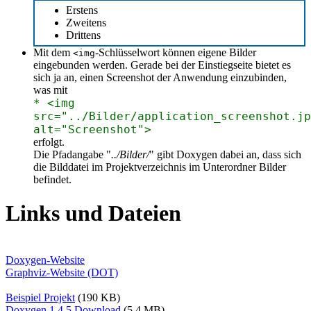
Erstens
Zweitens
Drittens
Mit dem
-Schlüsselwort können eigene Bilder
<img
eingebunden werden. Gerade bei der Einstiegseite bietet es
sich ja an, einen Screenshot der Anwendung einzubinden,
was mit
* <img
src="../Bilder/application_screenshot.jp
alt="Screenshot">
erfolgt.
Die Pfadangabe "
../Bilder/
" gibt Doxygen dabei an, dass sich
die Bilddatei im Projektverzeichnis im Unterordner Bilder
befindet.
Links und Dateien
Doxygen-Website
Graphviz-Website (DOT)
Beispiel Projekt
(190 KB)
Doxygen 1.4.5 Download
(5.4 MB)