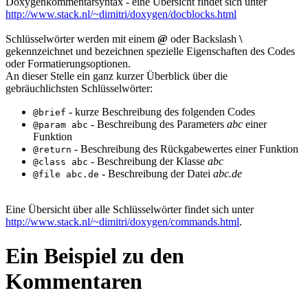
Doxygenkommentarsyntax - eine Übersicht findet sich unter
http://www.stack.nl/~dimitri/doxygen/docblocks.html
Schlüsselwörter werden mit einem
@
oder Backslash
\
gekennzeichnet und bezeichnen spezielle Eigenschaften des Codes
oder Formatierungsoptionen.
An dieser Stelle ein ganz kurzer Überblick über die
gebräuchlichsten Schlüsselwörter:
- kurze Beschreibung des folgenden Codes
@brief
- Beschreibung des Parameters
abc
einer
@param abc
Funktion
- Beschreibung des Rückgabewertes einer Funktion
@return
- Beschreibung der Klasse
abc
@class abc
- Beschreibung der Datei
abc.de
@file abc.de
Eine Übersicht über alle Schlüsselwörter findet sich unter
http://www.stack.nl/~dimitri/doxygen/commands.html
.
Ein Beispiel zu den
Kommentaren