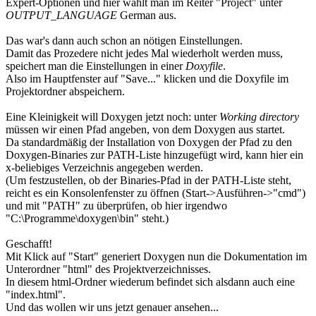
Expert-Optionen und hier wählt man im Reiter "Project" unter
OUTPUT_LANGUAGE
German aus.
Das war's dann auch schon an nötigen Einstellungen.
Damit das Prozedere nicht jedes Mal wiederholt werden muss,
speichert man die Einstellungen in einer
Doxyfile
.
Also im Hauptfenster auf "Save..." klicken und die Doxyfile im
Projektordner abspeichern.
Eine Kleinigkeit will Doxygen jetzt noch: unter
Working directory
müssen wir einen Pfad angeben, von dem Doxygen aus startet.
Da standardmäßig der Installation von Doxygen der Pfad zu den
Doxygen-Binaries zur PATH-Liste hinzugefügt wird, kann hier ein
x-beliebiges Verzeichnis angegeben werden.
(Um festzustellen, ob der Binaries-Pfad in der PATH-Liste steht,
reicht es ein Konsolenfenster zu öffnen (Start->Ausführen->"cmd")
und mit "PATH" zu überprüfen, ob hier irgendwo
"C:\Programme\doxygen\bin" steht.)
Geschafft!
Mit Klick auf "Start" generiert Doxygen nun die Dokumentation im
Unterordner "html" des Projektverzeichnisses.
In diesem html-Ordner wiederum befindet sich alsdann auch eine
"index.html".
Und das wollen wir uns jetzt genauer ansehen...