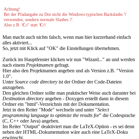
Achtung!
Bei der Pfadangabe zu Dot nicht die Windows-typischen Backslashs '
\
'
verwenden, sondern normale Slashes '
/
'.
Also z.B. '
C:/
' statt '
C:\
'
Man macht auch nichts falsch, wenn man hier kurzerhand einfach
alles aktiviert...
So, jetzt mit Klick auf "OK" die Einstellungen übernehmen.
Zurück im Hauptfenster klicken wir nun "Wizard..." an und werden
nach einem
Projektnamen
gefragt.
Hier also den Projektnamen angeben und als Version z.B. "Version
1.0".
Unter
Source code directory
ist der Ordner der Code-Dateien
anzugeben.
Den gleichen Ordner sollte man praktischer Weise auch darunter bei
Destination directory
angeben - Doxygen erstellt dann in diesem
Ordner ein "html"-Verzeichnis mit der Dokumentation.
Jetzt in den Reiter "Mode" wechseln und unter "
Select
programming language to optimize the results for
" die Codesprache
(C, C++ oder Java) angeben.
Im Reiter "Output" deaktiviert man die LaTeX-Option - es sei denn
neben der HTML-Dokumentation wäre auch eine LaTeX-Doku
erwünscht.