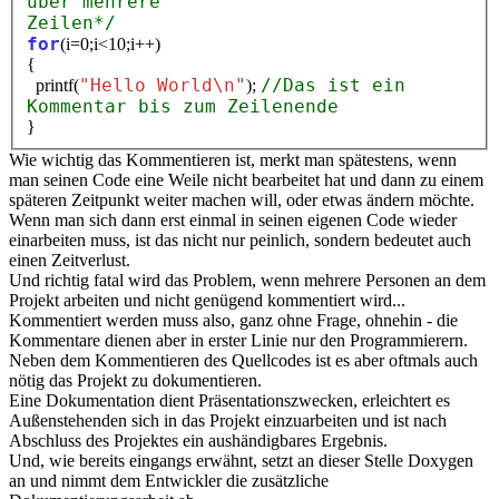
über mehrere
Zeilen*/
for
(i=0;i<10;i++)
{
"Hello World\n"
//Das ist ein
printf(
);
Kommentar bis zum Zeilenende
}
Wie wichtig das Kommentieren ist, merkt man spätestens, wenn
man seinen Code eine Weile nicht bearbeitet hat und dann zu einem
späteren Zeitpunkt weiter machen will, oder etwas ändern möchte.
Wenn man sich dann erst einmal in seinen eigenen Code wieder
einarbeiten muss, ist das nicht nur peinlich, sondern bedeutet auch
einen Zeitverlust.
Und richtig fatal wird das Problem, wenn mehrere Personen an dem
Projekt arbeiten und nicht genügend kommentiert wird...
Kommentiert werden muss also, ganz ohne Frage, ohnehin - die
Kommentare dienen aber in erster Linie nur den Programmierern.
Neben dem Kommentieren des Quellcodes ist es aber oftmals auch
nötig das Projekt zu dokumentieren.
Eine Dokumentation dient Präsentationszwecken, erleichtert es
Außenstehenden sich in das Projekt einzuarbeiten und ist nach
Abschluss des Projektes ein aushändigbares Ergebnis.
Und, wie bereits eingangs erwähnt, setzt an dieser Stelle Doxygen
an und nimmt dem Entwickler die zusätzliche