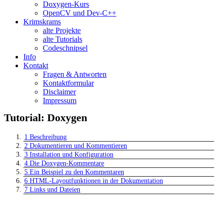
Doxygen-Kurs
OpenCV und Dev-C++
Krimskrams
alte Projekte
alte Tutorials
Codeschnipsel
Info
Kontakt
Fragen & Antworten
Kontaktformular
Disclaimer
Impressum
Tutorial: Doxygen
1
Beschreibung
2
Dokumentieren und Kommentieren
3
Installation und Konfiguration
4
Die Doxygen-Kommentare
5
Ein Beispiel zu den Kommentaren
6
HTML-Layoutfunktionen in der Dokumentation
7
Links und Dateien