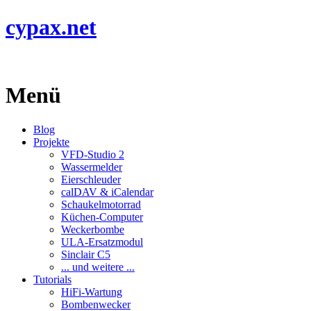
cypax.net
Menü
Blog
Projekte
VFD-Studio 2
Wassermelder
Eierschleuder
calDAV & iCalendar
Schaukelmotorrad
Küchen-Computer
Weckerbombe
ULA-Ersatzmodul
Sinclair C5
... und weitere ...
Tutorials
HiFi-Wartung
Bombenwecker