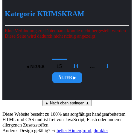
Kategorie KRIMSKRAM
Eine Verbindung zur Datenbank konnte nicht hergestellt werden.
Diese Seite wird dadurch nicht richtig angezeigt!
15
14
…
1
NEUER
ÄLTER
▲ Nach oben springen ▲
Diese Website besteht zu 100% aus sorgfältigst handgearbeitetem
HTML und CSS und ist frei von JavaScript, Flash oder anderen
allergenen Zusatzstoffen.
Anderes Design gefällig? ⇒
heller Hintergrund
,
dunkler